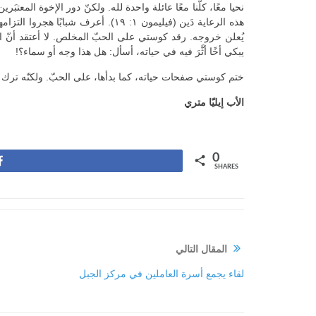
نحيا معًا، كلّنا معًا عائلة واحدة لله. ولكنّ دور الإخوة المعتبَرين
هذه الرعاية دَين (فيليمون ١: ١٩). 
يُعلن خروجه. رقد كوستي على الحبّ المخلص. لا أعتقد أنّ الس
يبكي أخًا أثَّرَ فيه في حياته، أسأل: هل هذا وجه أو سماء؟!
ختم كوستي صفحات حياته، كما بدأها، على الحبّ. ولكنّه ترك 
الأب إيليّا متري
0
Share
SHARES
المقال التالي
لقاء يجمع أسرة العاملين في مركز الجبل