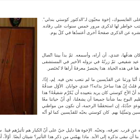
ى الفايسبوك، إخوة محبّون لـ”الدكتور كوستي بندلي”.
تُكتب خواطر لها لذكرى مرور خمس سنوات على رقاده.
تنشره عن الذكرى صفحةٌ أخرى أعتمدُها في كلّ يوم.
هدفُها، عندي، أن أراه، وأسمعه. ثمّ بدأ بيننا اتّصال
عيد شفيعي. ثمّ زرتُهُ في نزوله الأخير في المستشفى
ي هذه الحياة. هذا يختصرُ معرفةً أراها لا تُختَصر.
 أنّنا ورثنا عن القدّيسين ما لم نتعب نحن فيه. لِم، إذًا،
 لِم قلتُ إنّ هذا ساحرٌ بذاته؟! عندي جوابان. الأوّل صدقُهُ
ّ الأخ كوستي كان يريد بتعييده أن يُكرَّم شفيعُهُ؟ هذا
 البوح بما شأننا جميعنا أن يشغلنا، أي أنّ حياتنا معًا
وعدٍ حدَّدَهُ، إن استحققْنا الرحمة، أن نكون من مواطني
سين وتمثّلِنا بهم. كان كوستي بحبّه للقدّيسين كما لو أنّه
ن قرب. تعرفه، وتحبّه. الإخوة هنا دليل حيّ على أنّ الكبار هم تأثيرُهم فينا. س
 أن نبقى نذكره إلى الأبد. ماذا يهمّني من ذكر هذا التأثير؟ شيئان أيضًا. أوّلاً،