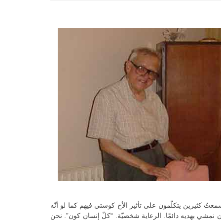
معتُ كثيرين يتكلّمون على تأثير الأخ كوستي فيهم كما لو أنّه
 أن نمشي بهديه دائمًا. الرعاية شخصيّة. “كلّ إنسان كون”. نحن