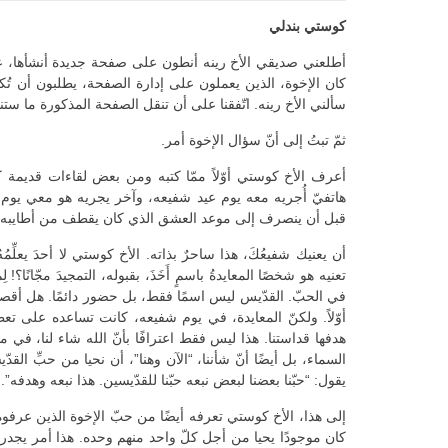
كوستي بندلي
أطلعني صديقي الأخ رينه أنطون على صفحة جديدة أنشأها، عل
كان الإخوة، الذين يعملون على إدارة الصفحة، يطلبون أن 
سألني الأخ رينه. اتّفقنا على أن تنقل الصفحة المذكورة ما س
ثمّ تبتُ إلى أنّ سؤال الإخوة أمر.
أعرف الأخ كوستي أوّلاً ممّا كتبه ومن بعض لقاءات قديمة كان 
هاتفيّ أُجريه معه يوم عيد شفيعه، وآخر يجريه هو معي يوم 
قبل أن ينصرف إلى موعد العشق الذي كان يقطف من أطايبه هنا ف
أن يعنيك شفيعُكَ، هذا ساحرٌ بذاته. الأخ كوستي لا أحدَ يعلِّمُهُ
تعنيه هو شخصًا المعايدةُ باسمٍ أَخَذَ، بقبوله، التمجيدَ مجّانًا؟!
في الحبّ. القدّيس ليس اسمًا فقط، بل حضور دائمًا. هل أقصد أن
أوّلاً. ولكنّ المعايدة، في يوم شفيعه، كانت تساعده على تعظيم
هدفها قداستنا. هذا ليس فقط اعترافًا بأنّ الله شاء لنا، في م
السماء، بل أيضًا أنّ شأننا، “الآن وهنا”، أن نحيا من حبِّ القدّي
يقول: “حبّنا بعضنا لبعض نبعه حبّنا للقدّيسين. هذا نبعه وهدفه”.
إلى هذا، الأخ كوستي تعرفه أيضًا من حبّ الإخوة الذين عرفوه ع
كان موجودًا يحيا من أجل كلّ واحد منهم وحده. هذا أمر يجدر بنا