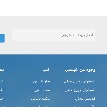
وجوه من كنيستي
كتب
متف
المطران بولس بندلي
تعاونيّة النور
أخب
المطران جورج خضر
مجلة النور
إطل
كوستي بندلي
مكتبة بانياس
أخب
الأب جورج مسّوح
منشورات دير الحرف
قصص