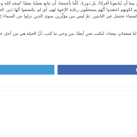
 بيننا أن يُتابعونا أفرادًا، بل دورنا، كلّنا بأجمعنا، أن نتابع بعضُنا بعضًا “لمجد ال
أعرف شبابًا هجروا التزامهم لكونهم اعتقدوا أنّهم يستحقّون رعاية الإخوة لهم، أي لم يكتشفوا أنّها
ماء تحتمل غير الثابتين. ثمّ ليس من مؤثِّرين سوى الذين نزلوا من السماء إل
لنا صفحاتٍ بيضاء، لنكتب نحن أيضًا، من وحي ما كتب، أنّ الحياة هي من أجل خ