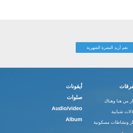
رقات
أيقونات
صلوات
ار من هنا وهناك
Audio/video
الات شبابية
Album
ار ونشاطات مسكونية
 وعِبر