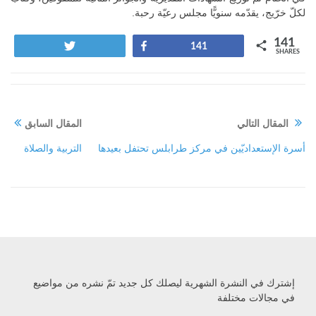
لكلّ خرّيج، يقدّمه سنويًّا مجلس رعيّة رحبة.
141
Tweet
Share
141
SHARES
المقال التالي
المقال السابق
أسرة الإستعداديّين في مركز طرابلس تحتفل بعيدها
التربية والصلاة
إشترك في النشرة الشهرية ليصلك كل جديد تمّ نشره من مواضيع
في مجالات مختلفة