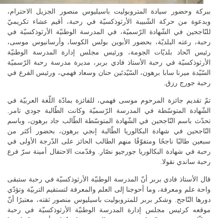
ببركة وحضور سيادة المتروبوليت باسيليوس منصور الجزيل الاحترام،
وبدعوة من حركة الشّبيبة الأرثوذكسيّة في رحبة، أقيم عشاء تكريميّ
للنّاجحين في الشّهادة الرّسميّة، في المدرسة الوطنيّة الأرثوذكسيّة في
رحبة، رعته البلديّة، بحضور الأبوين بولس الكوسا، وأرسانيوس موسى،
رئيس اتّحاد بلديّات الجومة، ورئيس مجلس إدارة المدرسة الوطنيّة
الأرثوذكسيّة في رحبة الأستاذ فادي بربر، مديرة مدرسة رحبة الرّسميّة
السّيّدة ميرنا سابا برهون، السّيّدتَين حنان وسعاد فهمي، ورئيس الفرع في
رحبة جورج رزق.
تمّ تقديم جائزة المرحوم موسى فهمي، للفائزة بمادّة اللّغة العربيّة في
الشّهادة المتوسّطة في المدرسة الرّسميّة وكانت الطّالبة جودي تامر.
تحدّث باسم النّاجحين في الشّهادة المتوسّطة الطّالب جاد برهون، وباسم
النّاجحين في شهادة البكالوريا الطّالبة إنجي برهون، بحضور أكثر من
سبعين طالبًا ناجحًا ومتفوّقًا منهم الطالب الحائز على الدّرجة الأولى في
رحبة في شهادة البكالوريا جورجيو نصّار. وقدّمت الاحتفال أمينة سرّ فرع
رحبة ساندي نقولا.
قال الأستاذ فادي بربر أنّ المدرسة الوطنيّة الأرثوذكسيّة في رحبة ستبقى
واحة علم ومعرفة، وما أحوجنا إلى العلم والمعرفة لتستقيم التربيّة وتؤدّي
دورها النّاجح. وشكر بربر للمتروبوليت باسيليوس منصور ثقته، معتبرًا أنّ
موقعه كرئيس مجلس إدارة المدرسة الوطنيّة الأرثوذكسيّة في رحبة