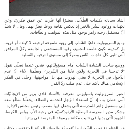
أشاد سيادته بكلمات الطّلاّب، معتبرًا أنّها عبّرت عن عمق فكريّ، وعن
تعهّدات ووعود تبشّر بالخير إذ تعكس ثقافة ووعيًا نعتزّ بهما. وقال لا شكّ
أنّ مستقبل رحبة زاهر بوجود مثل هذه المواهب والطّاقات.
وتابع المتروبوليت داعيًا الشّباب إلى رؤية طموحة لرحبة، لا كبلدة أو قرية،
بل كمدينة تكون حاضنة للجميع، وفيها المستشفى والجامعة وكلّ المرافق
الّتي تلبي كلّ حاجات النّاس وصولًا إلى مستوى الترفيه والتّسلية.
ووضع صاحب السّيادة الشّباب أمام مسؤوليّاتهم، فنحن عندما نصلّي نقول
“لا تدخلنا في التّجربة ولكن نجّنا من الشّرير”، ويعلّمنا الآباء أنّ عدم
الدّخول في التّجربة لا يعني الهروب منها بل مواجهتها، وحتّى في الفكر
الإسلامي هناك تأكيد على عدم طلب ردّ القدر.
اعتبر المتروبوليت باسيليوس معرفته بالأستاذ فادي بربر من الإيجابيّات
الّتي حظيَ بها، إذ أنّ استعداد الرّجل للخدمة والعطاء، يجعلُنا نتطلّع معه
إلى مستقبل زاهر للمدرسة الّتي يشغل فيها منصب رئيس مجلس الإدارة.
وشكَر مدير المدرسة الوطنيّة الأرثوذكسيّة في رحبة الأب بولس الكوسا،
للجهود الّتي بذلها في تثبيت مكانة مرموقة للمدرسة في بيئتها.
في الختام تمّ توزيع الشّهادات التّقديريّة والجوائز الماليّة للمتفوّقين، وكتاب