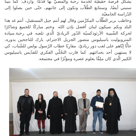
يشكّل فرصة حقيقيّة لخدمة رحبة والمضيّ بها قدُمًا. وأردف: كما بنينا
سنبني أيضًا، وسنتابع الطّلاّب ونكون إلى جانبهم، حتّى حين يصلوا إلى
الدّراسة الجامعيّة.
وخاطب بربر الطّلّاب المكرَّمين وقال لهم أنتم جيل المستقبل، أنتم غد هذا
البلد وبكم سيكون لبنان أفضل بإذن الله. وختم مباركًا للجميع وشاكرًا
لحركة الشّبيبة الأرثوذكسيّة الدّور الرياديّ الّذي تلعبه في رحبة.سيادة
المتروبوليت باسيليوس منصور الجزيل الاحترام، بارك للناجحين بدوره،
حاثًّا إيّاهم على لعب دور رياديّ، مقارِبًا خطاب الرّسول بولس للشّباب، كي
لا يستهين أحد بحداثتهم. كما قارب التجّلّي الفكري للقدّيس باسيليوس
الكبير الّذي كان ملِمًّا بعلوم عصره ومؤثّرًا في مجتمعه.