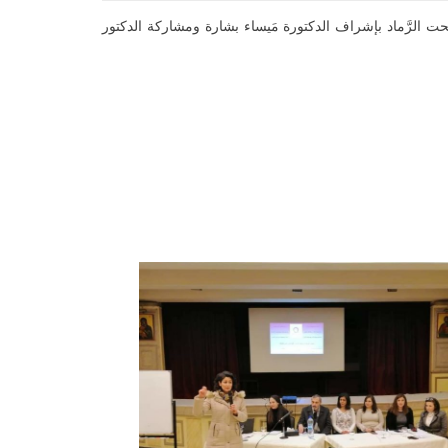
ية يوم الجمعة 25-1-2019 ندوة للرعيّة بعنوان المخدّرات نارٌ تحت الرَّماد بإشراف الدكتورة مَيساء بشارة ومشاركة الدكتور