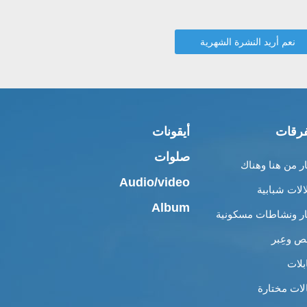
رقات
أيقونات
صلوات
ار من هنا وهناك
Audio/video
الات شبابية
Album
ار ونشاطات مسكونية
 وعِبر
بلات
لات مختارة