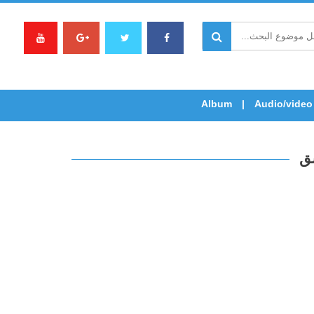
Album
Audio/video
شق