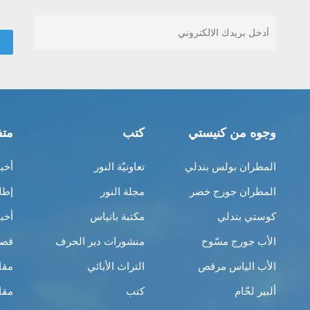
وجوه من كنيستي
كتب
متف
المطران بولس بندلي
تعاونيّة النور
أخب
المطران جورج خضر
مجلة النور
إطل
كوستي بندلي
مكتبة بانياس
أخب
الأب جورج مسّوح
منشورات دير الحرف
قصص
الأب الياس مرقص
التراث الأبائي
مقا
ألبير لحّام
كتب
مقا