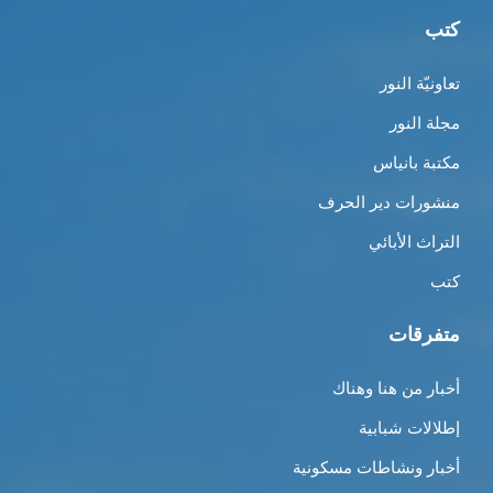
كتب
تعاونيّة النور
مجلة النور
مكتبة بانياس
منشورات دير الحرف
التراث الأبائي
كتب
متفرقات
أخبار من هنا وهناك
إطلالات شبابية
أخبار ونشاطات مسكونية