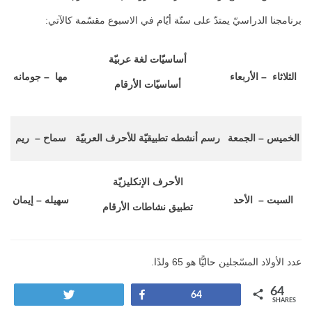
برنامجنا الدراسيّ يمتدّ على ستّة أيّام في الاسبوع مقسّمة كالآتي:
أساسيّات لغة عربيّة
الثلاثاء – الأربعاء
مها – جومانه
أساسيّات الأرقام
الخميس – الجمعة
رسم أنشطه تطبيقيّة للأحرف العربيّة
سماح – ريم
الأحرف الإنكليزيّة
السبت – الأحد
سهيله – إيمان
تطبيق نشاطات الأرقام
عدد الأولاد المسّجلين حاليًّا هو 65 ولدًا.
64
Tweet
Share
64
SHARES