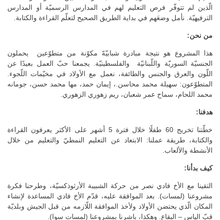
الّذين لم تتوفّر فرص التعليم لهم في المدارس الرسميّة أو المدارس
الترفيهيّة. نأمل وضعَهم في بداية الطريق الصحيح لتعلّم القراءة والكتابة.
من نحن:
هذا المشروع هو نتيجة مبادرة شبابيّهّ مكوّنة من متطوّعين يحملون
الجنسيّة السوريّة واللّبنانيّة والفلسطينيّة. يجمعنا حبّ العمل بعيدًا عن
اللّون والعرق والجنس والطائفة، نعمل مع الأولاد في مخيّمات اللّجوء.
المتطوّعون: سهيلة محمد محاسن.، إيمان حمد، مها محمد حسن، جومانه
محمد اللحام، سماح عمر شعبان، ريم زهوري الزهوري.
هدفنا:
خطّتنا تخريج 60 طفلًا خلال فترة 5 أشهر على الأكثر يعرفون القراءة
والكتابة، طريقة عملنا: الابتعاد عن التعليم النمطيّ والتعليم من خلال
الأنشطة والألعاب.
كيف بدأنا:
التقينا مع الأخ فادي نصر من حركة الشبيبة الأرثوذكسيّة، وطرحنا فكرة
مشروعنا (لمسات). بعد الموافقة عليه، قدّم الأخ فادي المساعدة لإنشاء
المكان الّذي يحتضن الأولاد ولأخذ الموافقة اللّازمه من قبل الجيش وبلديّة
قبّ الياس – البقاع. وهكذا، باشرنا بمشروعنا (لمسات سوا).