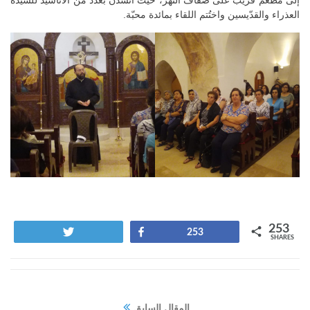
إلى مطعم قريب على ضفاف النهر، حيث أنشدنَ بعدد من الأناشيد للسّيدة
العذراء والقدّيسين واختُتم اللقاء بمائدة محبّة.
253
Tweet
Share
253
SHARES
المقال السابق