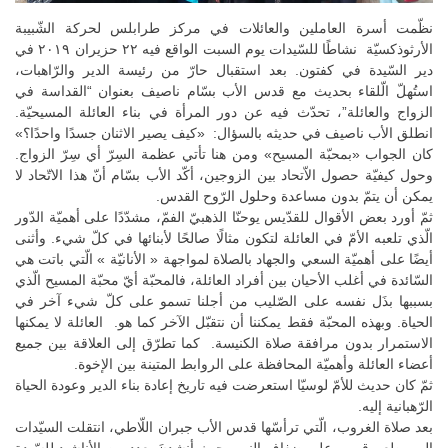
نظّمت أسرة العاملين والعائلات في مركز طرابلس لحركة الشّبيبة
الأرثوذكسيّة نشاطًا للسّيدات يوم السبت الواقع فيه ٢٢ حزيران ٢٠١٩ في
دير السّيدة في كفتون. بعد استقبال حارّ من رئيسة الدير والرّاهبات،
استُهلّ الّلقاء بحديث مع قدس الأب بسّام ناصيف بعنوان “القداسة في
الزواج والعائلة”، تحدّث فيه عن دور المرأة في بناء العائلة المسيحيّة.
انطلق الأب ناصيف في حديثه بالسؤال: «كيف يصير الاثنان جسدًا واحدًا؟»
كان الجواب «بمحبّة المسيح» ومن هنا تأتي عظمة السِرّ أي سِرّ الزواج.
وحول كيفيّة حصول الاّتحاد بين الزوجين، أكّد الأب بسّام أنّ هذا الاتّحاد لا
يمكن أن يتمّ بدون مساعدة وحلول الرّوح القدس.
ثمّ أورد بعض الأقوال للقدّيس يوحنّا الذهبيّ الفمّ، مشدّدًا على أهميّة الدّور
الّذي تلعبه الأمّ في العائلة لتكون مثالًا صالحًا لأبنائها في كلّ شيء. وأثنى
أيضًا على أهميّة السعي والجهاد بالصلاة لمواجهة « الأنانيّة » الّتي باتت هي
السّائدة في أغلب الأحيان بين أفراد العائلة، فالمحبّة أيّ محبّة المسيح الّذي
بسببها بذَل نفسه على الصّليب من أجلنا تسمو على كلّ شيء آخر في
الحياة. وبهذه المحبّة فقط يمكننا أن نتقبّل الآخر كما هو. العائلة لا يمكنها
الاستمرار بدون مرافقة صلاة الكنيسة. كما تطرّق إلى العلاقة بين جميع
أعضاء العائلة وأهميّة المحافظة على الروابط المتينة بين الإخوة.
ثمّ كان حديث للأمّ لوسيّا استعرضت فيه تاريخ إعادة بناء الدير وعودة الحياة
الرّهبانية إليه.
بعد صلاة الغروب، الّتي ترأسّها قدس الأب جبران اللّاطي، انتقلت السيّدات