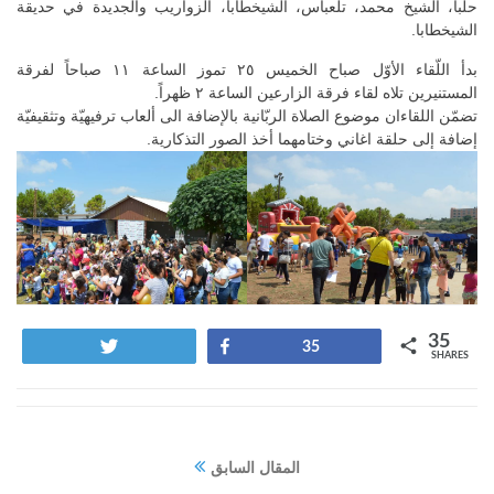
حلبا، الشيخ محمد، تلعباس، الشيخطابا، الزواريب والجديدة في حديقة
الشيخطابا.
بدأ اللّقاء الأوّل صباح الخميس ٢٥ تموز الساعة ١١ صباحاً لفرقة
المستنيرين تلاه لقاء فرقة الزارعين الساعة ٢ ظهراً.
تضمّن اللقاءان موضوع الصلاة الربّانية بالإضافة الى ألعاب ترفيهيّة وتثقيفيّة
إضافة إلى حلقة اغاني وختامهما أخذ الصور التذكارية.
35
Tweet
Share
35
SHARES
المقال السابق