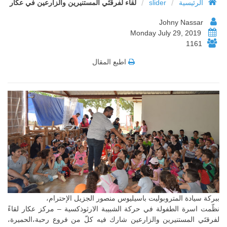
/
/
الرئيسية
slider
لقاء لفرقتَي المستنيرين والزارعين في عكار
Johny Nassar
Monday July 29, 2019
1161
اطبع المقال
ببركة سيادة المتروبوليت باسيليوس منصور الجزيل الإحترام،
نظّمت اسرة الطفولة في حركة الشبيبة الارثوذكسية – مركز عكار لقاءً
لفرقتَي المستنيرين والزارعين شارك فيه كلّ من فروع رحبة،الحميرة،