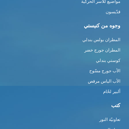
مواضيع للأسر الحركية
قدّيسون
وجوه من كنيستي
المطران بولس بندلي
المطران جورج خضر
كوستي بندلي
الأب جورج مسّوح
الأب الياس مرقص
ألبير لحّام
كتب
تعاونيّة النور