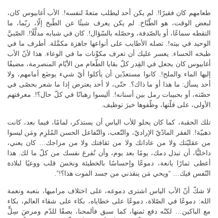
طعامهم كان فقيرًا!. لم يكن أحد ليطلب متعةً لنفسه!. الأب أغابيوس كان،
لبعض الوقت، هو الطّبّاخ. لم يكن يعرف شيئًا عن الطّبخ إلّا، ربّما، ما
التقطه سماعًا، أو بالصّدفة، وحصّله بالسّؤال!. كان في شبابه مدلَّلًا!. الصّبيَّ
الوحيد في بيته!. تصله الأطايب على أنواعها جاهزة مكمَّلة. أطرف ما في
طبخه الحساء. يعسر عليك أن تعرف مكوِّنات ما في الوعاء. هذا لأنّ الأب
أغابيوس كان يجعل في القِدر كلّ بقايا الطّعام من الأيّام المنصرمة، مضيفًا
إليها الماء والملح!. كانوا مستعدّين أن يأكلوا أيّ شيء يوضَع أمامهم، ولا
أحد يسأل: ما هذا أو ما ذاك؟. حتّى، لا أحد يعترض إذا ما شعر بحصًى في
حصّته، أو بحبيبات رمل بين أسنانه!. أليسوا رهبانًا في كلّ حال؟!. معرفتهم
الأولى، على قلّتها، وظّفوها خيرَ توظيف.
تلك الحقبة، كما كان يحلو للأب الياس أن يستذكر، لمامًا، فيما بعد، كانت
ذهبيّة!. الفقر المادّيّ الإراديّ، والتّعب، والتّفاعل الحسن المُلزِم ومَن ليسوا
من عقليّتك ولا من عاداتك ولا من ثقافتك ولا من مزاجك… كان يعني،
داخليًّا، أن تبذل دمك، يومًا بعد يوم، وأن تُفرغ نفسك من كلّ ما لك. هذا
أعطى ثمارًا يانعة، دموعًا وإحساسًا بالخطيئة ونخسَ قلب ووعيًا لبلادة
النّفس فيك… “ويحي مَن ينقذني من جسد الموت هذا؟!”.
لا شكّ أنّ الأب الياس اشترى دموعه، على اختلاف مراميها، بتعبه ونعمة
الله: دموعًا في الصّلاة، دموعًا على خطاياه، بكاء على شقاء العالم، بكاء
مع الباكين… لكنّه دفع ثمنها، كما سبق فألمحنا، بصقًا للدّم ومرضَ سِلٍّ