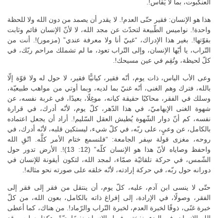
العنكبوت، بما لا يُقاس!.
هذا هو الإنسان: فقير حتّى العدم!. لا يقدر أن يصمد من دون الله ولا للحظة
واحدة!. نواميس الطّبيعة لتحدّث عن مجد الله، لا لأنّ الإنسان قائم وثابت
بقوّتها!. بغير هذا الإدراك، “غبيّ أنا ولا معرفة عندي” (مزمور)!. أنت من
التّراب، يا أيّها الإنسان، وإلى التّراب تعود، ما لم تشملك مراحم ربّك، في
كلّ لحيظة، وتُقِم في عين مسيحك!.
وعى الأب الياس، ذات يوم، أنّه فقير، كيانيًّا فقير، لا حول له ولا قوّة إلّا
بالله، فترك وهم الغنى، أنّه غنيّ بما لديه، وبما أوتي من مواهب طبيعيّة،
وسلك في الفقر، محاكيًا حقيقة كيانه، موغِلًا، بعيدًا، في غربة نفسه، عن
شهوة الغنى الإيهاميّ، في هذا الدّهر، كلّ يوم، لأنّه أدرك، في قرارة
نفسه، كم أنّ دوار الشّهوة يُطيش العقل السّليم!. أراد أن يجعل اعتماده
بالكامل، عن وعيٍ، على ربّه، في كلّ شيء، ليستكين قلبه، لأنّه أدرك، في
روحه، مغزى قولة سِفر الجامعة: “فلنسمع ختام الأمر كلَّه. اتّقِ الله
واحفظ وصاياه لأنّ هذا هو الإنسان كلّه” (12: 13)!. الأرض تدور حول
الشّمس، في حركة تلقائيّة صمّاء، لمجد الله، لتكون أيقونة للإنسان في
دورانه حول ربّه، في حركة إرادته، لأنّه خلقه على صورته نحو مثاله!.
حتّى لا ينسى ابن آدم، عليه، كلّ يوم، أن ينتقل من فقر إلى فقر إلى
الفقر، وصولًا، في الإرادة، إلى إفراغ ذاته بالكامل، بعون الله، من كلّ
خبرة غنًى، ذوقًا لخبرة العدم، لخبرة التّراب والرّماد!. من هناك، كما أعطى
الله الإنسان، في البدء، نفخته، فصار الإنسان نفسًا حيّةً، هكذا يعطيه، وقد