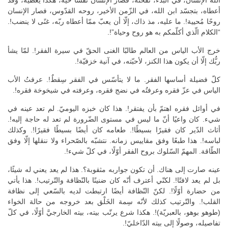
أعطاه، بتجسّد ابن الله، في الزّمن الأخير، روحه القدّوس، فصار الإنسان
روحًا مُحيية!. ما عليه، مذ ذاك، إلّا أن يعبّ ممّا أعطاه ربّه، غنًى لا ينضب!.
“الكلام الّذي أكلّمكم به هو روح وحياة”!.
خرج الأب الياس من العالم طالبًا الغنى الحقّ في سيرة الفقر!. لمّا يشأ
ربُّك إلّا أن يكون هذا الكنز، لأحبّته، في آنية خزفيّة!.
كلّ فضيلة أساسها الفقر. ما لا يتأسّس في الفقر سِقطٌ!. عرفتُ الأب
الياس في عزّ فقره وعرفتُه في نضج فقره، وعرفته في شيخوخة فقره!.
في أوائل فقره اهتمّ بأن يفتقر!. هذا كان خبزه اليوميّ. لم تعد عينه في
شيء. كان واعيًا أنّ ما ليس في مستوى الضّرورة لم تعد له حاجة إليه!.
أثاث الدّير كان فقيرًا بسيطًا!. طعامه كان أيضًا بسيطًا فقيرًا!. وكذلك
لباسه!. هذا طبعًا وفق مقاييس زمانه. نتشبّه بالصّحراء ولا ننقلها إلّا وفق
الطّاقة. المهمّ السّلوك بروح الفقر أوّلًا، في كلّ شيء!.
عينه صارت إلى هناك. أن تكون جواربه مثقوبة؟. هذا لم يعد يعني له شيئًا،
بل لم يعد لافتًا!. لكنّي أعترف أنّه كان ضنينًا بالنّظافة والتّرتيب!. هذا يأتي
من حضارة أوّلًا!. لكنّ النّظافة أيضًا ارتبطت لديه بالسّعي إلى نظافة
القلب!. والتّرتيب كذلك لأنّه سِمة الخَلْق بعد خروجه من حالة الخواء
(طوهو بوهو، بالعبريّة)!. هكذا شرع يرتّب بيته، بيته الخارجيَّ أوّلًا، في كلّ
تفاصيله، وصولًا إلى بيته الدّاخليّ!.