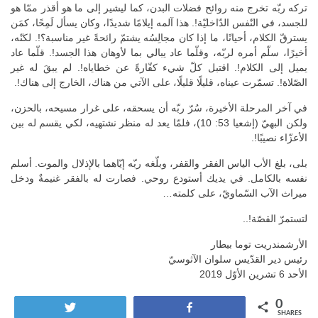
تركه ربّه تخرج منه روائح فضلات البدن، كما ليشير إلى ما هو أقذر ممّا هو
للجسد، في النّفس الدّاخليّة!. هذا آلمه إيلامًا شديدًا، وكان يسأل لَمِحًا، كمَن
يسترقّ الكلام، أحيانًا، ما إذا كان مجالِسُه يشتمّ رائحةً غير مناسبة؟!. لكنّه،
أخيرًا، سلّم أمره لربّه، وقلّما عاد يبالي بما لأوهان هذا الجسد!. قلّما عاد
يميل إلى الكلام!. اقتبل كلّ شيء كفّارةً عن خطاياه!. لم يبقَ له غير
الصّلاة!. تسمّرت عيناه، قليلًا قليلًا، على الآتي من هناك، الخارج إلى هناك!.
في آخر المرحلة الأخيرة، سُرّ ربّه أن يسحقه، على غرار مسيحه، بالحزن،
ولكن البهيّ (إشعيا 53: 10)، فلمّا يعد له منظر نشتهيه، لكي يقسم له بين
الأعزّاء نصيبًا!.
بلى، بلغ الأب الياس الفقر والقفر، وبلّغه ربّه إيّاهما بالإذلال والموت. أسلم
نفسه بالكامل. في يديك أستودع روحي. فصارت له بالفقر غنيمةٌ ودخل
ميراث الآب السّماويّ، على كلمته…
لتستمرّ القصّة!..
الأرشمندريت توما بيطار
رئيس دير القدّيس سلوان الآثوسيّ
الأحد 6 تشرين الأوّل 2019
0
Tweet
Share
SHARES