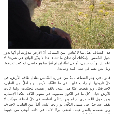
هذا اكتشاف أهمّ، بما لا يُقاس، من اكتشاف أنّ الأرض مدوّرة، أو أنّها تدور
حول الشّمس. بإمكانك أن تظنّ ما تشاء. هذا لا يغيّر الواقع في شيء!. لا
عِلم لك، وأنت جاهل، أو قل غبيًّا، إن لم تُقرَّ بما هو حاصل، لو كنت تعرفه!.
ويل لمَن يقيم في عمى قلبه وعناده!.
قالوا، في عِلم الفضاء، ثانيةٌ من حرارة الشّمس تعادل طاقة الأرض، في
كلّ تاريخها. لو زادت عليها، في ما تتلقّاه الأرض، ولو أقلَّ من القليل،
لاحترقَتْ، ولو نقصت عمّا هي عليه، بالقدر نفسه، لتجمّدت، ولما كانت
للأرض حياة!. كلّ ما في الكون مضبوط في منتهى الدّقّة. هكذا الإنسان،
يدور حول الله، درى أم لم يدرِ، يتلقّى أنعامه، في كلّ لحظة، مودّات لا
تقف عند حدّ، في منتهى الدّقّة؛ لو زادت عليه، أقلَّ من القليل، لاحترق،
ولو نقصت، بالقدر عينه، لقضى بردًا لأنّه، في ذاته، أوهى من خيوط