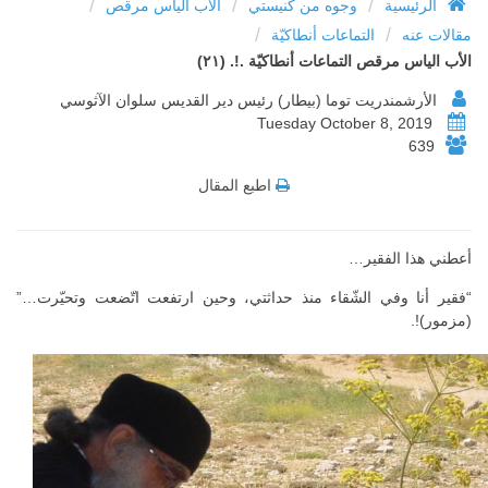
/
/
/
الرئيسية
وجوه من كنيستي
الأب الياس مرقص
/
/
مقالات عنه
التماعات أنطاكيّة
الأب الياس مرقص التماعات أنطاكيّة .!. (٢١)
الأرشمندريت توما (بيطار) رئيس دير القديس سلوان الآثوسي
Tuesday October 8, 2019
639
اطبع المقال
أعطني هذا الفقير…
“فقير أنا وفي الشّقاء منذ حداثتي، وحين ارتفعت اتّضعت وتحيّرت…”
(مزمور)!.