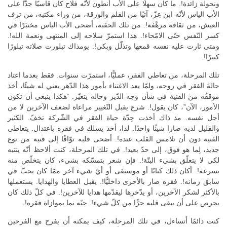
ونحولة زائدة!. ما كان سهلًا على الأب أنطون لأنّه فلّاح كان قاسيًا جدًّا على
الأب الياس لأنّه ابن عِزّ، آتيًا من القلم والورقة، من وراء مكتبه، من ترف
العيش، من ثقافة مرهَّفة!. من تلك الحقبة، أضحى الأب الياس مختبَرًا في
كسر النّفس حتّى الامّحاء!. هذا استمرّ سلاحه إلى المنتهى ونعمة الله!.
ومتى ثارت عليه نفسه قمعها وتذلّل وبكى!. يومذاك تبلورت صلاته تبلورًا
كبيرًا!.
تلك المرحلة، من تعاطي الفقر، عمليًّا، استمرّت سنوات. فقط بعدما اعتاد
حالةَ الفقر في روحه، ولمّا يعد الاغتناء بأمور هذا الدّهر يعني له شيئًا، أخذ
موقفُه من القنية في شأن وجه الدّير وحاله يتغيّر. “هكذا ينبغي أن تكون
الأمور، الآن”، كان يقول!. شرع يقبل التّغيير مراعاة لضعف الآخرين لا من
أجل نفسه. مذ ذاك أخذت حِدّة حياة الفقر في الشّركة تخفّ. الكثير
والقليل لديه صارا شيئًا واحدًا. لذا، أخذ يسلك في فقره باعتدال. يتعاطى
القنية دون أن تلامس القلب عنده!. أضحى قلبه توّاقًا إلى قنية من نوع
جديد، لِما هو فوق، إلى حدّ بعيد!. في تلك المرحلة، كنت ألاحظ أنّه ينتبه
لكي لا يتعلّق بشيء البتّة!. فإن شعر بتمسّكه بشيء، كان يتخلّص منه
بسرعة!. أكان ذلك كتابًا أو موسيقى أو أيّ شيء آخر ممّا كان يحبّ في
سابق زمانه!. فقره صار بالأحرى داخليًّا!. يقبل العطايا والهدايا. يستعملها
بالأكثر لشكر الآخرين، أو يدّخرها ليقدّمها هدايا للآخرين!. في كلّ ذلك كان
يحرص على أن يبقى قلبه حرًّا من كلّ شيء!. حبّه نما بموازاة فقره!.
كنت دائمًا أتساءل، في تلك المرحلة، كيف يمكنه أن يفرح مع الفرحين