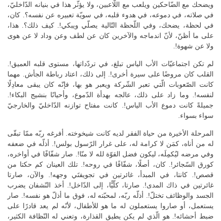
ويضحك مع الضّاحكين ويلعب مع اللّاعبين، ولا يؤثّر هذا في بنيانه الدّاخليّ،
في صلاته، في دموعه، في هدوء قلبه، في سويّة تعبيره عن نفسه؟. كان،
في لحظة، يضحك، وفي اللّحظة التّالية يصلّي ويبكي!. كيف ذلك؟. هذا،
على ما أظنّ، لأنّ اندماجه والآخرين كان عن لطف وعن وداد لا عن هوى
ولا عن شهوة!.
لم تكن اجتماعيّات الأب الياس تبلغ، في تردّداتها، مستوى قلبه العميق!.
القلب كان مروضًا على سيرة أخرى!. إلى ذلك، اعتاد رباطة الجأش. مهما
كانت الصّعوبات الّتي تعبر الشّركة ويعبر هو بها، فإنّه كان يبقى معادِلًا
لنفسه!. وما زاد على ذلك، عالجه بهدأة الدّموع، وأحيانًا بنشيج البكاء!.
جميلةً كانت دموع الأب الياس!. كانت مفتاح توازنه الدّاخليّ والخارجيّ
سواء بسواء.
المرحلة الأخيرة من حياة الفقر لديه كانت شيخوخته. أفرغه ربّه ممّا تبقّى
له من أناه، كمَن لا كرامة له، على غرار الرّسول بولس!. أذلّه في ضعفه
وفي مرضه ليُكمِلَه، ليكون فضل القوّة لله لا منّا!. صار شفّافًا في أواخره،
كورق السّجائر!. كان، أصلًا، شفّافًا في روحه!. تلك العينان كم حكتا من
قصص!. كانتا، في المبدأ، غائرتين في تجويفتَي وجهه!. والآن، صارتا
غائرتين في ذاك المدى!. صارتا، كلّيًّا، إلى الدّاخل!. أخذ النّشفان يضرب
الجسد والوظائف تختلّ!. أذلّه ربّه، لمحبّته له، فوق ما أذلّ هو نفسه!. صار
يستعمل، أو صاروا يستعملون له ما هو للأطفال، لأنّه لم يعد قادرًا على
ضبط أحشائه!. هو الّذي لم يكن يطيق القذارة، وتعني له النّظافة الكثير،