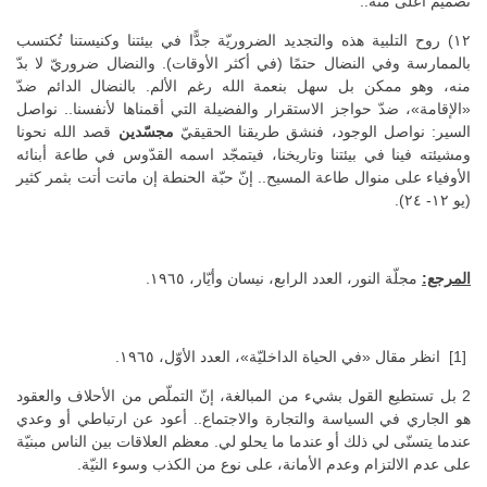
تصميم أعلى منه..
١٢) روح التلبية هذه والتجديد الضروريّة جدًّا في بيئتنا وكنيستنا تُكتسب
بالممارسة وفي النضال حتمًا (في أكثر الأوقات). والنضال ضروريّ لا بدّ
منه، وهو ممكن بل سهل بنعمة الله رغم الألم. بالنضال الدائم ضدّ
«الإقامة»، ضدّ حواجز الاستقرار والفضيلة التي أقمناها لأنفسنا.. نواصل
السير: نواصل الوجود، فنشق طريقنا الحقيقيّ
مجسّدين
قصد الله نحونا
ومشيئته فينا في بيئتنا وتاريخنا، فيتمجّد اسمه القدّوس في طاعة أبنائه
الأوفياء على منوال طاعة المسيح.. إنّ حبّة الحنطة إن ماتت أتت بثمر كثير
(يو ١٢- ٢٤).
المرجع:
مجلّة النور، العدد الرابع، نيسان وأيّار، ١٩٦٥.
[1] انظر مقال «في الحياة الداخليّة»، العدد الأوّل، ١٩٦٥.
2 بل تستطيع القول بشيء من المبالغة، إنّ التملّص من الأحلاف والعقود
هو الجاري في السياسة والتجارة والاجتماع.. أعود عن ارتباطي أو وعدي
عندما يتسنّى لي ذلك أو عندما ما يحلو لي. معظم العلاقات بين الناس مبنيّة
على عدم الالتزام وعدم الأمانة، على نوع من الكذب وسوء النيّة.