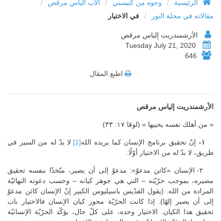
/
/
/
الرئيسية
وجوه من كنيستي
الأب الياس مرقص
/
مقالاته في مجلة النور
في الاختيار
الأرشمندريت إلياس مرقص
Tuesday July 21, 2020
646
اطبع المقال
الأرشمندريت إلياس مرقص
« من أهلك نفسه يحييها » (لوقا ١٧: ٣٣)
١-
إنّ تحقيق برنامج الإنسان كما يريده الله
[1]
لا بدّ له من السير في
طريق، لا بدّ له من الاختيار أوّلًا.
٢- الإنسان «كائن مدعوّ»: مدعوّ إلى أن يصير، متّخذًا بنفسه تحقيق
مصيره، بموجب حرّيّته – التي هي جوهر كيانه – وحسب دعوته النهائيّة
المرادة من الله. (يقول القدّيس باسيليوس الكبير إنّ الإنسان كائن مدعوّ
إلى أن يصير إلهًا). إذا كانت الحرّيّة محور كيان الإنسان فالاختيار باب
تحقيق هذا الكيان. الاختيار وحده، على كلّ حال، يؤكّد الحرّيّة الإنسانيّة