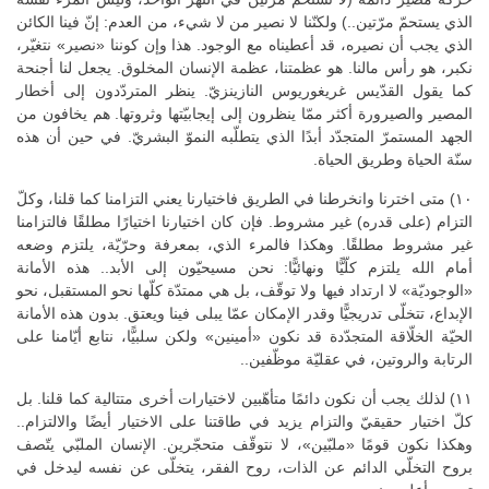
الذي يستحمّ مرّتين..) ولكنّنا لا نصير من لا شيء، من العدم: إنّ فينا الكائن
الذي يجب أن نصيره، قد أعطيناه مع الوجود. هذا وإن كوننا «نصير» نتغيّر،
نكبر، هو رأس مالنا. هو عظمتنا، عظمة الإنسان المخلوق. يجعل لنا أجنحة
كما يقول القدّيس غريغوريوس النازينزيّ. ينظر المتردّدون إلى أخطار
المصير والصيرورة أكثر ممّا ينظرون إلى إيجابيّتها وثروتها. هم يخافون من
الجهد المستمرّ المتجدّد أبدًا الذي يتطلّبه النموّ البشريّ. في حين أن هذه
سنّة الحياة وطريق الحياة.
١٠) متى اخترنا وانخرطنا في الطريق فاختيارنا يعني التزامنا كما قلنا، وكلّ
التزام (على قدره) غير مشروط. فإن كان اختيارنا اختيارًا مطلقًا فالتزامنا
غير مشروط مطلقًا. وهكذا فالمرء الذي، بمعرفة وحرّيّة، يلتزم وضعه
أمام الله يلتزم كلّيًّا ونهائيًّا: نحن مسيحيّون إلى الأبد.. هذه الأمانة
«الوجوديّة» لا ارتداد فيها ولا توقّف، بل هي ممتدّة كلّها نحو المستقبل، نحو
الإبداع، تتخلّى تدريجيًّا وقدر الإمكان عمّا يبلى فينا ويعتق. بدون هذه الأمانة
الحيّة الخلّاقة المتجدّدة قد نكون «أمينين» ولكن سلبيًّا، نتابع أيّامنا على
الرتابة والروتين، في عقليّة موظّفين..
١١) لذلك يجب أن نكون دائمًا متأهّبين لاختيارات أخرى متتالية كما قلنا. بل
كلّ اختيار حقيقيّ والتزام يزيد في طاقتنا على الاختيار أيضًا والالتزام..
وهكذا نكون قومًا «ملبّين»، لا نتوقّف متحجّرين. الإنسان الملبّي يتّصف
بروح التخلّي الدائم عن الذات، روح الفقر، يتخلّى عن نفسه ليدخل في