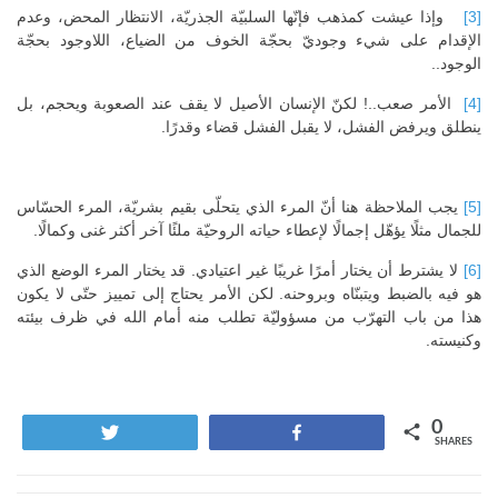
[3]
وإذا عيشت كمذهب فإنّها السلبيّة الجذريّة، الانتظار المحض، وعدم
الإقدام على شيء وجوديّ بحجّة الخوف من الضياع، اللاوجود بحجّة
الوجود..
[4]
الأمر صعب..! لكنّ الإنسان الأصيل لا يقف عند الصعوبة ويحجم، بل
ينطلق ويرفض الفشل، لا يقبل الفشل قضاء وقدرًا.
[5]
يجب الملاحظة هنا أنّ المرء الذي يتحلّى بقيم بشريّة، المرء الحسّاس
للجمال مثلًا يؤهّل إجمالًا لإعطاء حياته الروحيّة ملئًا آخر أكثر غنى وكمالًا.
[6]
لا يشترط أن يختار أمرًا غريبًا غير اعتيادي. قد يختار المرء الوضع الذي
هو فيه بالضبط ويتبنّاه وبروحنه. لكن الأمر يحتاج إلى تمييز حتّى لا يكون
هذا من باب التهرّب من مسؤوليّة تطلب منه أمام الله في ظرف بيئته
وكنيسته.
0
Tweet
Share
SHARES