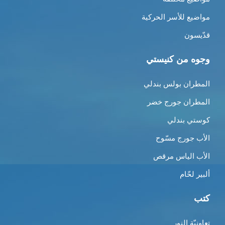
مواضيع للأسر الحركية
قدّيسون
وجوه من كنيستي
المطران بولس بندلي
المطران جورج خضر
كوستي بندلي
الأب جورج مسّوح
الأب الياس مرقص
ألبير لحّام
كتب
تعاونيّة النور