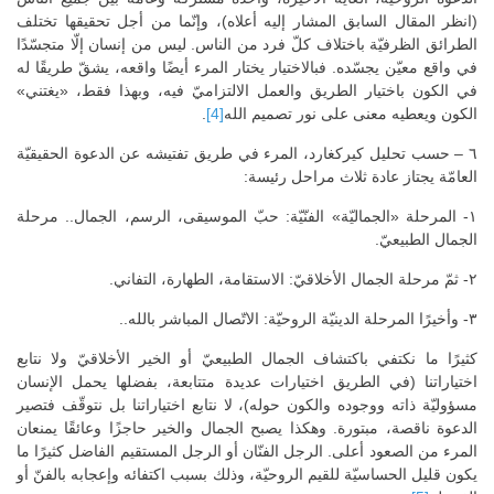
(انظر المقال السابق المشار إليه أعلاه)، وإنّما من أجل تحقيقها تختلف
الطرائق الظرفيّة باختلاف كلّ فرد من الناس. ليس من إنسان إلّا متجسّدًا
في واقع معيّن يجسّده. فبالاختيار يختار المرء أيضًا واقعه، يشقّ طريقًا له
في الكون باختيار الطريق والعمل الالتزاميّ فيه، وبهذا فقط، «يغتني»
الكون ويعطيه معنى على نور تصميم الله
[4]
.
٦ – حسب تحليل كيركغارد، المرء في طريق تفتيشه عن الدعوة الحقيقيّة
العامّة يجتاز عادة ثلاث مراحل رئيسة:
١- المرحلة «الجماليّة» الفنّيّة: حبّ الموسيقى، الرسم، الجمال.. مرحلة
الجمال الطبيعيّ.
٢- ثمّ مرحلة الجمال الأخلاقيّ: الاستقامة، الطهارة، التفاني.
٣- وأخيرًا المرحلة الدينيّة الروحيّة: الاتّصال المباشر بالله..
كثيرًا ما نكتفي باكتشاف الجمال الطبيعيّ أو الخير الأخلاقيّ ولا نتابع
اختياراتنا (في الطريق اختيارات عديدة متتابعة، بفضلها يحمل الإنسان
مسؤوليّة ذاته ووجوده والكون حوله)، لا نتابع اختياراتنا بل نتوقّف فتصير
الدعوة ناقصة، مبتورة. وهكذا يصبح الجمال والخير حاجزًا وعائقًا يمنعان
المرء من الصعود أعلى. الرجل الفنّان أو الرجل المستقيم الفاضل كثيرًا ما
يكون قليل الحساسيّة للقيم الروحيّة، وذلك بسبب اكتفائه وإعجابه بالفنّ أو