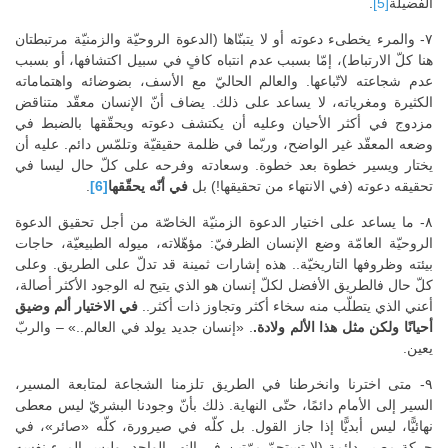
الفضيلة
[5]
.
٧- والمرء يخطىء دعوته أو لا يتبنّاها (الدعوة الروحيّة والزمنيّة مرتبطتان
هنا كلّ الارتباط)، إمّا بسبب عدم انتباه كافٍ في سبيل اكتشافها، أو بسبب
عدم شجاعته لاتّباعها. والعالم الحاليّ مع الأسف، بضوضائه واهتماماته
الكثيرة ومغرياته، لا يساعد على ذلك. يضاف أنّ الإنسان معقّد متناقض
مزدوج في أكثر الأحيان وعليه أن يكتشف دعوته ويحقّقها بالضبط في
وضعه المعقّد غير الواضح، وربّما في ظلمة حقيقيّة وتلمّس دائم. عليه أن
يختار ويسير خطوة بعد خطوة. وسعادته وفرحه على كلّ حال ليسا في
تحقيقه دعوته (في الانتهاء من تحقيقها!) بل
في أنّه يحقّقها
[6]
.
٨- ما يساعد على اختيار الدعوة الزمنيّة الخاصّة من أجل تحقيق الدعوة
الروحيّة العامّة وضع الإنسان الظرفيّ: مؤهّلاته، ميوله الطبيعيّة، حاجات
بيئته وظروفها التاريخيّة.. هذه إشارات ثمينة قد تدلّ على الطريق. وعلى
كلّ حال فالطريق الأفضل لكلّ إنسان هو الذي يتيح له الوجود الأكثر أصالة،
أعني الذي يتطلّب منه سخاء أكثر وتجاوز ذات أكثر..
في الاختيار ألم وضيق
أحيانًا ولكن مثل هذا الألم ولادة.
. «إنسان جديد يولد في العالم..» – والربّ
يعين.
٩- متى اخترنا وانخرطنا في الطريق تلزمنا الشجاعة لمتابعة المسير،
السير إلى الأمام دائمًا، حتّى النهاية. ذلك بأنّ وجودنا البشريّ ليس معطى
نهائيًّا، ليس أبديًّا إذا جاز القول. بل كلّه في صيرورة، كلّه «صائر»، في
حركة مصير دائمة (لا تستحمّ مرّتين في النهر الواحد، وليس المرء نفسه