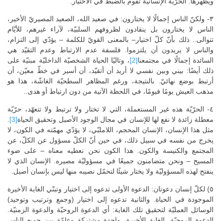
ويظهرها. الحرّيّة الإنسانيّة تقوم بالضبط في الاختيار.
٣- ولكنّ الناس إجمالًا لا يختارون: في صعيد الله، الصعيد المصيريّ الأخير،
الناس لا يختارون بل ينقادون لظروفهم السلبيّة، لآراء غيرهم، للأيّام
تتوالى.. ذلك بأنّ كلّ اختيار– بالمعنى القويّ للكلمة – يؤدّي إلى التزام،
والناس لا يريدون أن يلتزموا. فلسفة عدم الارتباط وعدم التقيّد هي
السائدة إجمالًا في مجتمعنا
[2]
، وتاليًا الحياة الشخصيّة الداخليّة مبنيّة على
ذلك أيضًا: بيني وبين نفسي لا أريد أن أتقيّد، أن أسير في خطّ معيّن، أن
أرتبط بوضع نهائيّ. بالنتيجة، ورغم المظاهر السطحيّة الغاشّة، هذا هو
مذهب العيش يومًا فيومًا، في اللحظة الآتية من دون ارتباط أو هدى..
٤- الحرّيّة هذه غير المستعملة، التي لا تختار ولا ترتبط ولا تتعهّد، حرّيّة
معطلة زائدة لا نفع لها للإنسان في مجال الوجود الأصيل وتحقيق الحياة
[3]
.
مثل هذا الإنسان، الإنسان المحجم، اللاملبّي، لا يؤدّي مهمّته في الكون، لا
يخرج من نفسه في سبيل ذلك، في حين أنّ الكلّ مسؤول عن الكلّ، عن
المجتمع والكنيسة والكون. هذا الكون نحن نعطيه معناه – على ضوء
المسيح – ونحن متضامنون جميعًا في مسؤوليّة مصيره. الإنسان الذي لا
ينفتح لهذه المسؤوليّة ولا يختار شيئًا لتحمّل نصيبه منها ليس بإنسان أصيل.
٥) لكلّ إنسان دعوتان: الدعوة الأولى تدعوه إلى اختيار وتبنّي الغاية الأخيرة
الموجودة في الحياة. والثانية تدعوه إلى اختيار (وجمع وترتيب وتوحيد)
الوسائل العمليّة لتحقيق تلك الغاية: أي الدعوة الروحيّة والدعوة الزمنيّة.
الدعوة الروحيّة، الغاية الأخيرة، واحدة مشتركة وعامّة بين جميع الناس