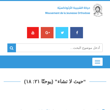
Toggle
navigation
“حيث لا تشاء” (يوحنّا ٢١: ١٨)