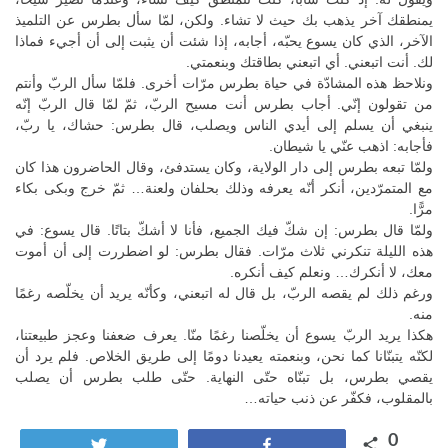
يمنطقك آخر يذهب بك حيث لا تشاء. ولكن، لمّا سأل بطرس عن التلميذ
الآخر، الذي كان يسوع يحبّه، أجابه، إذا شئت أن يثبت إلى أن أجيء فماذا
لك. أنت اتبعني. أي اتبعني بطاقتك وبنعمتي.
ونلاحظ هذه المشادّة في حياة بطرس مرّات أخرى. فلمّا سأل الربّ وأنتم
من تقولون إنّي. أجاب بطرس أنت مسيح الربّ، ثمّ لمّا قال الربّ إنّه
ينبغي أن يسلم إلى أيدي الناس ويصلب، قال بطرس: حشاك، يا ربّ،
فأجابه: اذهب عنّي يا شيطان.
ولمّا تبعه بطرس إلى دار الولاية، وكان يستدفئ، وقال الحاضرون هذا كان
مع المتمرّدين، أنكر أنّه يعرفه وذلك بحلفان ولعنة… ثمّ خرج وبكى بكاء
مرًّا.
ولمّا قال بطرس: إن شكّ فيك الجميع، فأنا لا أشكّ بتاتًا. قال يسوع: في
هذه الليلة تنكرني ثلاث مرّات. فقال بطرس: لو اضطررت إلى أن أموت
معك، لا أنكرك… ونعلم كيف أنكره.
ورغم ذلك لم يقصه الربّ، بل قال له اتبعني، وكأنّه يريد أن يخلّصه رغمًا
منه.
هكذا يريد الربّ يسوع أن يخلّصنا رغمًا منّا. يعرف ضعفنا وعجز طبيعتنا،
لكنّه يتبنّانا كما نحن، وبنعمته يعيدنا دومًا إلى طريق الخلاص. فلم يرد أن
يقصي بطرس، بل تبنّاه حتّى النهاية. حتّى طلب بطرس أن يصلب
بالمقلوب، فكفّر عن ذنب حياته…
0
Tweet
Share