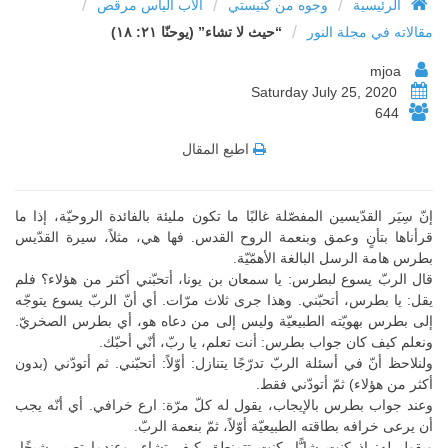
/
/
/
الرئيسية
وجوه من كنيستي
الأب الياس مرقص
/
مقالاته في مجلة النور
“حيث لا تشاء” (يوحنّا ٢١: ١٨)
mjoa
Saturday July 25, 2020
644
اطبع المقال
إنّ سِيَر القدّيسين المفصّلة غالبًا ما تكون مليئة بالفائدة الروحيّة، إذا ما
قرأناها بتأنٍ وعمق وبنعمة الروح القدس. فها هي، مثلاً، سيرة القدّيس
بطرس هامة الرسل البالغة الأهمّيّة.
قال الربّ يسوع لبطرس: يا سمعان بن يونا، أتحبّني أكثر من هؤلاء؟ فلم
يقل: يا بطرس، أتحبّني. وهذا جرى ثلاث مرّات. أي أنّ الربّ يسوع يتوجّه
إلى بطرس بهويّته الطبيعيّة وليس إلى من دعاه هو، أي بطرس الصخريّ.
ونعلم كيف كان جواب بطرس: أنت تعلم، يا ربّ، أنّي أحبّك.
ولنلاحظ أنّ في أسئلة الربّ تدرّجًا يتنازل: أوّلاً: أتحبّني. ثم أتودّني (بدون
أكثر من هؤلاء) ثمّ أتودّني فقط.
وعند جواب بطرس بالإيجاب، يقول له كلّ مرّة: ارع خرافي. أي أنّه يجب
أن يرعى خرافه بطاقته الطبيعيّة أوّلاً، ثمّ بنعمة الربّ.
ويقول له: إذ كنت شابًّا، كنت تتمنطق كيف تشاء، وعندما تصير شيخًا،