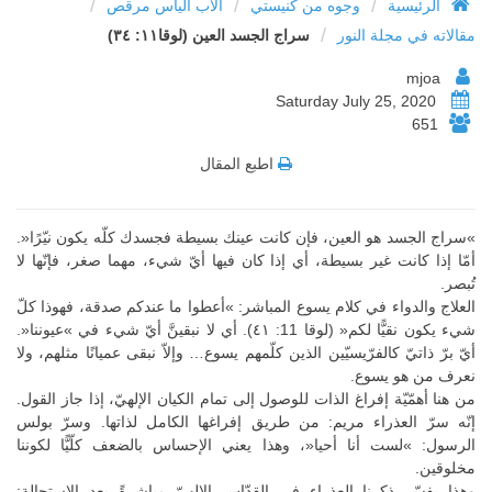
/
/
/
الرئيسية
وجوه من كنيستي
الأب الياس مرقص
/
مقالاته في مجلة النور
سراج الجسد العين (لوقا١١: ٣٤)
mjoa
Saturday July 25, 2020
651
اطبع المقال
»سراج الجسد هو العين، فإن كانت عينك بسيطة فجسدك كلّه يكون نيّرًا«.
أمّا إذا كانت غير بسيطة، أي إذا كان فيها أيّ شيء، مهما صغر، فإنّها لا
تُبصر.
العلاج والدواء في كلام يسوع المباشر: »أعطوا ما عندكم صدقة، فهوذا كلّ
شيء يكون نقيًّا لكم« (لوقا 11: ٤١). أي لا نبقينَّ أيّ شيء في »عيوننا«.
أيّ برّ ذاتيّ كالفرّيسيّين الذين كلّمهم يسوع… وإلاّ نبقى عميانًا مثلهم، ولا
نعرف من هو يسوع.
من هنا أهمّيّة إفراغ الذات للوصول إلى تمام الكيان الإلهيّ، إذا جاز القول.
إنّه سرّ العذراء مريم: من طريق إفراغها الكامل لذاتها. وسرّ بولس
الرسول: »لست أنا أحيا«، وهذا يعني الإحساس بالضعف كلّيًّا لكوننا
مخلوقين.
وهذا يفسّر ذكرنا العذراء في القدّاس الإلهيّ مباشرةً بعد الاستحالة: