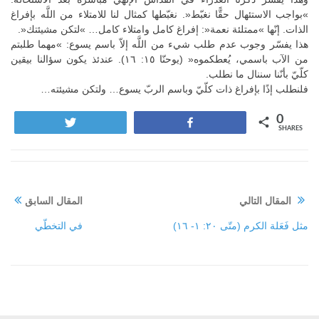
»بواجب الاستئهال حقًّا نغبّط«. نغبّطها كمثال لنا للامتلاء من اللَّه بإفراغ
الذات. إنّها »ممتلئة نعمة«: إفراغ كامل وامتلاء كامل… »لتكن مشيئتك«.
هذا يفسّر وجوب عدم طلب شيء من اللَّه إلاّ باسم يسوع: »مهما طلبتم
من الآب باسمي، يُعطكموه« (يوحنّا ١٥: ١٦). عندئذ يكون سؤالنا بيقين
كلّيّ بأنّنا سننال ما نطلب.
فلنطلب إذًا بإفراغ ذات كلّيّ وباسم الربّ يسوع… ولتكن مشيئته…
0
Tweet
Share
SHARES
المقال التالي
المقال السابق
مثل فَعَلة الكرم (متّى ٢٠: ١- ١٦)
في التخطّي