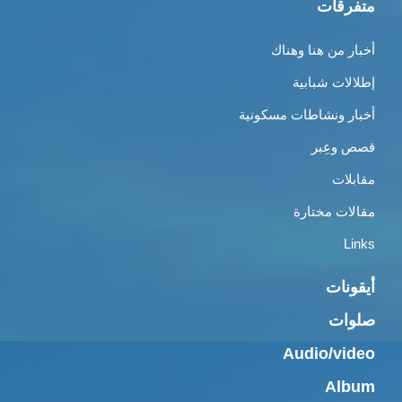
متفرقات
أخبار من هنا وهناك
إطلالات شبابية
أخبار ونشاطات مسكونية
قصص وعِبر
مقابلات
مقالات مختارة
Links
أيقونات
صلوات
Audio/video
Album