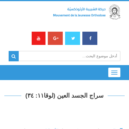
Toggle
navigation
سراج الجسد العين (لوقا١١: ٣٤)