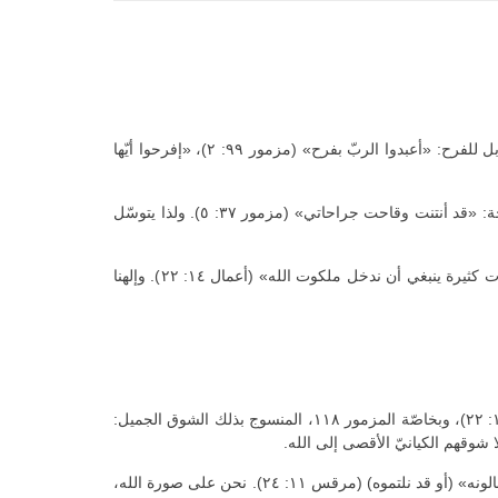
«الحزن يفسد النفس»، أي إنّه لا يحدث فيها خللًا فقط، بل يخرجها عن أصالتها، عن طبيعتها التي خلقت عليها. فالله لم يخلق النفس للحزن بل للفرح: «أعبدوا الربّ بفرح» (مزمور ٩٩: ٢)، «إفرحوا أيّها
لا شكّ في أنّ مسبّبات الحزن كثيرة، في الواقع، ومتنوّعة… ولكن ينبغي ألّا نغرق فيها، بل أن نتخطّاها، وإلّا، كما يقول النبيّ داود، تكون النتيجة: «قد أنتنت وقاحت جراحاتي» (مزمور ٣٧: ٥). ولذا يتوسّل
ولكن هناك إلى جانب الحزن النفسانيّ الحزن الروحانيّ، الحزن على خطايانا. ويبدو أنّ هذا الحزن لا بدّ منه في الحياة الروحيّة، إذ «إنّه بضيقات كثيرة ينبغي أن ندخل ملكوت الله» (أعمال ١٤: ٢٢). وإلهنا
١- الشوق: فالإنسان ما يشتاق إليه. في المزامير، صرخات شوق كثيرة تدلّ على روح النبيّ داود الذي كان «رجلًا حسب قلب الله» (أعمال ١٣: ٢٢)، وبخاصّة المزمور ١١٨، المنسوج بذلك الشوق الجميل:
٢- الاتّكال على رحمة الله: «لتكن يا ربّ رحمتك علينا كمثل اتّكالنا عليك». أهمّيّة موقفنا نحن في الصلاة: «ما تطلبونه في الصلاة آمنوا بأنّكم تنالونه» (أو قد نلتموه) (مرقس ١١: ٢٤). نحن على صورة الله،