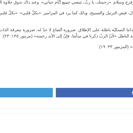
رح وسلام. «رحمتك، يا ربّ، تتبعني جميع أيّام حياتي». وعند ذاك نذوق حلاوة الح
، فيض الترتيل والتسبيح، وذلك كما يرد في المزامير: «بكلّ قلبي». «بكلّ قلب
ا وجهاداتنا النسكيّة باطلة على الإطلاق. ضرورة اتّضاع لا حدّ له، ضرورة معرفة ا
ل «لأنّ الربّ ذكرنا في مذلّتنا، فإنّ إلى الأبد رحمته» (مزمور ١٣٥: ٢٣).
زمور ٣٣: ١٩).