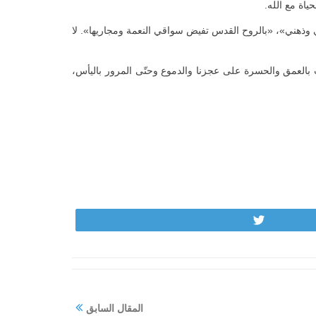
ياة مع الله.
ي وذهني»، «بالروح القدس تفيض سواقي النعمة ومجاريها». لا
لذات بالعمق والحسرة على عجزنا والدموع وحتّى المرور باليأس،
Tweet
المقال السابق