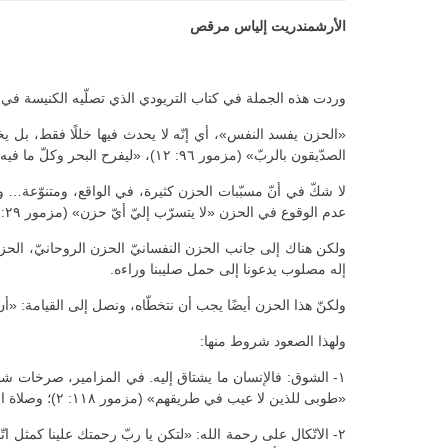
الأرشمندريت إلياس مرقص
وردت هذه الجملة في كتاب التريودي الذي تصلّيه الكنيسة في ف
الصدّيقون بالربّ» (مزمور ٩٦: ١٢)، «ليفرح البحر وكلّ ما فيه، والمسكونة والساكنون فيها» (مزمور ٩٧: ٧).
عدم الوقوع في الحزن «لا يتسرّب إليّ أيّ حزن» (مزمور ٢٩: ١٢)، و«ارحمني، يا ربّ، لأنّي حزين» (مزمور ٣٠: ٩).
إله مصلوب يدعونا إلى حمل صليبنا وراءه.
ولكنّ هذا الحزن أيضًا يجب أن نتخطّاه، ونصل إلى القيامة: «أن نصع
ولهذا الصعود شروط منها:
«طوبى للذين لا عيب في طريقهم» (مزمور ١١٨: ٢)؛ وصلاة اسم يسوع مبنيّة على الشوق، شوق الخلاص وشوق العبادة؛ والشهداء ما كانوا لولا شوقهم الكيانيّ الأقصى إلى الله.