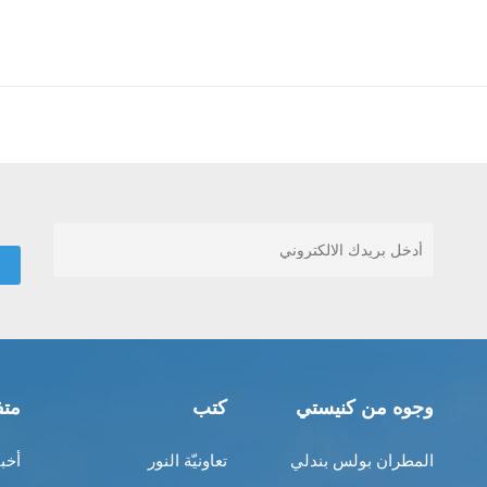
وجوه من كنيستي
كتب
متف
المطران بولس بندلي
تعاونيّة النور
أخب