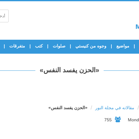
مواضيع
وجوه من كنيستي
صلوات
كتب
متفرقات
«الحزن يفسد النفس»
/
/
مقالاته في مجلة النور
«الحزن يفسد النفس»
755