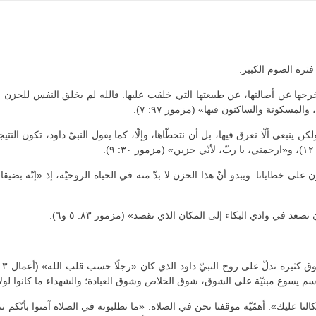
ترة الصوم الكبير.
د في وادي البكاء إلى المكان الذي نقصد» (مزمور ٨٣: ٥ و٦).