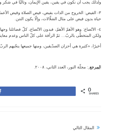
ولذلك يجب أن نكون في يقين، يقين الإيمان، وتاليًا في شكر وف
٣- الفيض: الخروج من الذات بفيض، فيض الصلاة وفيض الأعمال
حياة بدون فيض على مثال الشلّالات، وإلّا يكون النتن.
٤- الاتّضاع: وهو الأهمّ الأهمّ، فبدون الاتّضاع، كلّ فضائلن
ولكن المتخطّى بالربّ… ثمّ الرأفة على كلّ الناس وعدم معاينة الباط
أخيرًا، «كثيرة هي أحزان الصدّيقين، ومنها جميعها ينجّيهم الربّ» (الم
ا
لمرجع
: مجلّة النور، العدد الثاني، ٢٠٠٨.
0
Share
SHARES
المقال التالي