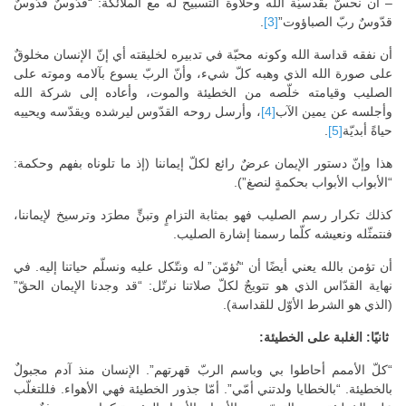
– أن نحسّ بقدسيّة الله وحلاوة التسبيح له مع الملائكة: “قدّوسٌ قدّوسٌ
قدّوسٌ ربّ الصباؤوت”
[3]
.
أن نفقه قداسة الله وكونه محبّة في تدبيره لخليقته أي إنّ الإنسان مخلوقٌ
على صورة الله الذي وهبه كلّ شيء، وأنّ الربّ يسوع بآلامه وموته على
الصليب وقيامته خلّصه من الخطيئة والموت، وأعاده إلى شركة الله
وأجلسه عن يمين الآب
[4]
، وأرسل روحه القدّوس ليرشده ويقدّسه ويحييه
حياةً أبديّة
[5]
.
هذا وإنّ دستور الإيمان عرضٌ رائع لكلّ إيماننا (إذ ما تلوناه بفهم وحكمة:
“الأبواب الأبواب بحكمةٍ لنصغ”).
كذلك تكرار رسم الصليب فهو بمثابة التزامٍ وتبنٍّ مطرَد وترسيخ لإيماننا،
فنتمثّله ونعيشه كلّما رسمنا إشارة الصليب.
أن تؤمن بالله يعني أيضًا أن “نُؤمّن” له ونتّكل عليه ونسلّم حياتنا إليه. في
نهاية القدّاس الذي هو تتويجٌ لكلّ صلاتنا نرتّل: “قد وجدنا الإيمان الحقّ”
(الذي هو الشرط الأوّل للقداسة).
ثانيًا: الغلبة على الخطيئة:
“كلّ الأممم أحاطوا بي وباسم الربّ قهرتهم”. الإنسان منذ آدم مجبولٌ
بالخطيئة. “بالخطايا ولدتني أمّي”. أمّا جذور الخطيئة فهي الأهواء. فللتغلّب