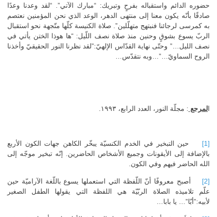
حضوره الدائم واستقباله بفرحٍ وتبريك: “مبارك الآتي”. “لقد وعدنا وعدًا
صادقًا بأنّه يكون معنا إلى منتهى الدهر، الوعد الذي نحن المؤمنين نعتصم
به كمرسى لرجائنا فنبتهج متهلّلين”. صلاة الكنيسة كلّها متّجهة نحو استقبال
الربّ يسوع بشوقٍ وحنين منذ صلاة نصف اللّيل: “ها هوذا الختن يأتي في
نصف الليل…” وحتّى نهاية القدّاس الإلهيّ:”لقد نظرنا النور الحقيقيّ وأخذنا
الروح السماويّ…”…وبه نتقدّس…
ا
لمرجع
: مجلّة النور، العدد الرابع، ١٩٩٣.
[1]
حين التبخير في الخدم الكنسيّة يبخّر الكاهن جهات الكون الأربع
بالإضافة إلى الأيقونات وجميع الأشخاص الحاضرين. إنّه تبخير موجّه إلى
الله الحاضر فيهم وفي الكون.
[2]
أصبح معروفًا أنّ اللّفظة التي استعملها يسوع باللّغة الآراميّة حين
علّم تلاميذه الصلاة الربّيّة هي اللفظة التي يقولها الطفل الصغير
لأبيه:”أبّا”… يا بابا…