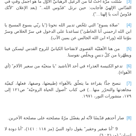
[3]
سُئلَت مرّة أختٌ لنا من الرعيل الرهبانيّ الأوّل ما هو أجمل وقتٍ في
القدّاس الإلهيّ فأجابت: حين نرتل “قدّوس الله..” (بعد الإعلان “لأنّك
قدّوسٌ أنت يا إلهنا…”).
[4]
“صلاة يسوع” التي تلخّص تدبير الله نحونا (“يا ربّي يسوع المسيح يا
ابن الله ارحمني أنا الخاطئ”) تساعدنا على الدخول في سرّ الخلاص وسرّ
بنوّتنا لله (وراء ابن الله الجالس عن يمين الآب).
[5]
من هنا الأهمّيّة القصوى لانفتاحنا الكيانيّ للروح القدس ليسكن فينا
ويطهّرنا من كلّ دنسٍ ويخلّص نفوسنا.
[6]
تدعو الكنيسة العذراء في أحد الأناشيد “يا منجيّة من سعير الآلام” (أي
الأهواء).
[7]
ننصح جدًّا بقراءة ما يتعلّق بالأهواء (طبيعتها، وصفها، فعلها، كيفيّة
مجاهدتها والتحرّر منها…) في كتاب “أصول الحياة الروحيّة” ص١٢١ إلى
١٧٩، منشورات النور، ١٩٧١.
[8]
صار أحدهم قدّيسًا لأنّه لم يفضّل مرّةً مصلحته على مصلحة الآخرين.
9 “أنا صغير وحقير” يقول داود النبيّ (مز ١١٨ : ١٤١)، “أنا دودة لا
إنسان” (مز٢١ : ٦).