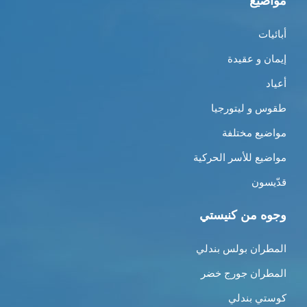
مواضيع
أبائيات
إيمان و عقيدة
أعياد
طقوس و ليتورجيا
مواضيع مختلفة
مواضيع للأسر الحركية
قدّيسون
وجوه من كنيستي
المطران بولس بندلي
المطران جورج خضر
كوستي بندلي