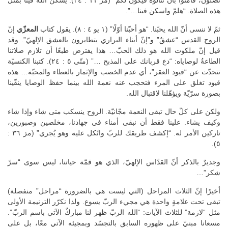
هذه الصلاة. “هلمّ واسكن فينا…”.
ثمّ لا ننسى أنّ الله يحبّنا. “هو أحبّنا أوّلًا” (١ يو ٤ : ٨). يقول كتاب
المعزّي
إنّ
الروح القدس “عشقٌ” و”إنّ أبناء البراري يتطايرون بالعشق الإلهيّ”. وقد
قيل إنّ ملكوت الله هو ذلك الحبّ… هذا يفترض طبعًا أن تلازم صلاتنا
الطاعةُ لوصاياه: “دع قربانك على المذبح …” (متّى ٥ : ٢٤). كتبنا الكنسيّة
تتحدّث عن “قيود العقر”، أي عدم الخصب والإثمار بالعطاء والمحبّة… هذه
قيود تغلق على المرء فتحجب عنه نعمة الله بينما حفظ الوصايا ينقّينا
بصورة سرّيّة ويؤهّلنا لاقتبال الله.
ولكن على كلّ حال تبقى النعمة مجّانيّة. الروح ينسكب متى شاء وإذا شاء
وكيف يشاء. علينا فقط أن نبقى أمناء في جهادنا، مخلصين وصبورين،
تاركين الأمر له. “إكشف طريقك للربّ واتّكل عليه وهو يُجري” (مز ٣٦ :
٥).
وجديرٌ بالذكر أنّ القدّاس الإلهيّ، الذي هو قمّة حياتنا، ليس سوى “سرّ
شكر”…
أخيرًا إنّ الثلاث المراحل (التي ليست هي بالضرورة “مراحل” منفصلة)
تبقى تحت علامةٍ واحدة هي مجيء الربّ يسوع. ولذا نكرّر الترنيمة الأولى
مثل “لازمة” للثلاث الآيات: “الله الربّ ظهر لنا مباركٌ الآتي باسم الربّ”.
مسعانا مبنيّ على ظهوره السابق بالتجسّد وبمجيئه الآتي معًا، بل على