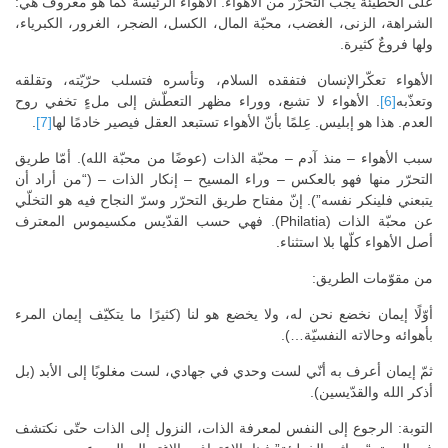
على الخطيئة يجب التحرّر من الأهواء. الأهواء الرئيسة كما هو معروفٌ هي:
الشراهة، الزنى، الغضب، محبّة المال، الكسل، الضجر، الغرور، الكبرياء،
ولها فروعٌ كثيرة.
الأهواء تعكّرالإنسان فتفقده السلام، وتأسره فتسلب حرّيّته، وتقلقه
وتعذّبه
[6]
. الأهواء لا تشبع، ووراء مظهر التعطّش إلى ملءٍ تخفي روح
العدم. هذا هو إبليس. عِلمًا بأنّ الأهواء تستبعد العقل فيصير خادمًا لها
[7]
.
سبب الأهواء – منذ آدم – محبّة الذات (عوضًا من محبّة الله). أمّا طريق
التحرّر منها فهو بالعكس – وراء المسيح – إنكار الذات – (“من أراد أن
يتبعني فلينكر نفسه”). إنّ مفتاح طريق التحرّر وسرّ النجاح فيه هو التخلّي
عن محبّة الذات (Philatia). فهي حسب القدّيس مكسيموس المعترف
أصل الأهواء كلّها بلا استثناء.
من مقوّمات الطريق:
أوّلًا إيمان نخضع نحن له، ولا يخضع هو لنا (كثيرًا ما يتكيّف إيمان المرء
بأهوائه وحالاته النفسيّة…).
ثمّ إيمان أعرف به أنّي لست وحدي في جهادي، لست مغلوبًا إلى الأبد (بل
أذكر الله والقدّيسين).
التوبة: الرجوع إلى النفس لمعرفة الذات، النزول إلى الذات حتّى نكتشف