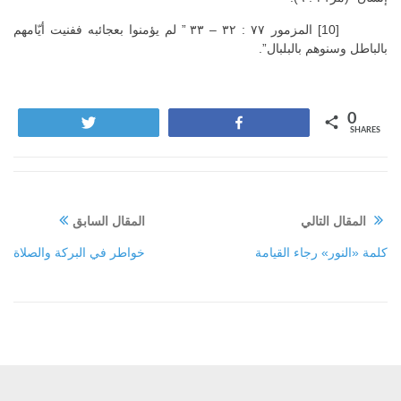
[10] المزمور ٧٧ : ٣٢ – ٣٣ ” لم يؤمنوا بعجائبه ففنيت أيّامهم
بالباطل وسنوهم بالبلبال”.
0
Tweet
Share
SHARES
المقال التالي
المقال السابق
كلمة «النور» رجاء القيامة
خواطر في البركة والصلاة