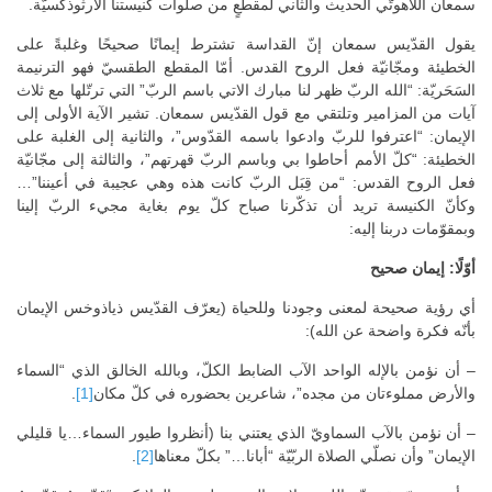
سمعان اللاهوتّي الحديث والثاني لمقطعٍ من صلوات كنيستنا الأرثوذكسيّة.
يقول القدّيس سمعان إنّ القداسة تشترط إيمانًا صحيحًا وغلبةً على
الخطيئة ومجّانيّة فعل الروح القدس. أمّا المقطع الطقسيّ فهو الترنيمة
السَحَريّة: “الله الربّ ظهر لنا مبارك الاتي باسم الربّ” التي ترتّلها مع ثلاث
آيات من المزامير وتلتقي مع قول القدّيس سمعان. تشير الآية الأولى إلى
الإيمان: “اعترفوا للربّ وادعوا باسمه القدّوس”، والثانية إلى الغلبة على
الخطيئة: “كلّ الأمم أحاطوا بي وباسم الربّ قهرتهم”، والثالثة إلى مجّانيّة
فعل الروح القدس: “من قِبَل الربّ كانت هذه وهي عجيبة في أعيننا”…
وكأنّ الكنيسة تريد أن تذكّرنا صباح كلّ يوم بغاية مجيء الربّ إلينا
وبمقوّمات دربنا إليه:
أوّلًا: إيمان صحيح
أي رؤية صحيحة لمعنى وجودنا وللحياة (يعرّف القدّيس ذياذوخس الإيمان
بأنّه فكرة واضحة عن الله):
– أن نؤمن بالإله الواحد الآب الضابط الكلّ، وبالله الخالق الذي “السماء
والأرض مملوءتان من مجده”، شاعرين بحضوره في كلّ مكان
[1]
.
– أن نؤمن بالآب السماويّ الذي يعتني بنا (أنظروا طيور السماء…يا قليلي
الإيمان” وأن نصلّي الصلاة الربّيّة “أبانا…” بكلّ معناها
[2]
.