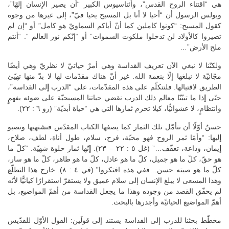
هي “اقتناء الروح القدس”، وأثناسيوس الكبير “أن يصير الإنسان إلهًا”،
وبولس الرسول أن “أحيا لا أنا بل المسيح يحيا فيّ”، إلى غيرها من وجوه
كقول المسيح: “كونوا كاملين كما أنّ أباكم السماويّ هو كامل” أو “إن لم
تصيروا كالأولاد لن تدخلوا ملكوت السموات” أو “إنّكم نور العالم “. “أنتم
ملح الأرض”…
ولكنّنا لا نبغي الآن تعريف القداسة وهي أمرٌ حياتيّ لا نظريّ وهي أيضًا
مجّانيّة لا نبلغها إلّا بنعمة الله. غير أنّ هناك مقدّمات لها لا بدّ منها تهيّئ
الطريق لاقتبالها. فلنتكلّم على هذه المقدّمات، على “الدرب
إ
لى القداسة”،
حتّى
إ
ذا ما تبيّنّا معالم ذلك الدرب نقضي حياتنا المسيحيّة على ضوئه بفهمٍ
وانتظامٍ، لا عشوائيًّا، كيلا تحرم ثمارها التي هي “حياة أبديّة” (رو ٦ : ٢٢).
حسنٌ أوّلًا أن نتأمّل تلك الثمار كما يصفها الكتاب المقدّس فنشتهيها ونصبو
إ
ليها: “وأمّا ثمر الروح فهو محبّة، فرح، سلام، طول أناة، لطف، صلاح،
إ
يمان، وداعة، تعفّف…” (غل ٥ : ٢٢ – ٢٣).
إ
نّها ثمار حلوة شهيّة. “كلّ ما
هو حقّ، كلّ ما هو جميل، كلّ ما هو عادل، كلّ ما هو طاهر، كلّ ما هو سار،
كلّ ما هو صيته حسن…ففي هذه افتكروا” (في ٤ : ٨). خارج هذا التطلّع
وهذا المسعى لا يبلغ الإنسان إلى سلام عميق ولا يستقرّ استقرارًا كيانيًّا لأنّه
لم يحقّق القصد من وجوده وهذا ما يجعل القداسة من أهمّ المواضيع، بل
أهمّ المواضيع الحياتيّة وأجدرها بالبحث.
مخطّط بحثنا للدرب إلى القداسة يستند إلى قولَين: القول الأوّل للقدّيس