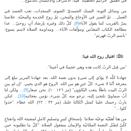
في العمق “جراثيم الخطيئة” فينا، الاعتراف والاغتسال بالدموع…
من وسائل التوبة: النسك الجسديّ: الصوم، السجدات، تعب الجسد في
العمل… ثمّ الصبر في الأوجاع والمحن، ثمّ روح الخدمة والمحبّة. خلاصنا
يمرّ بالقريب كما يقول الآباء
[8]
. كلّ ذلك وغيره بإرشاد أبٍ روحيّ… عدا
مطالعة الكتاب المقدّس ومؤلّفات الآباء… ومداومة الصلاة لاسم يسوع:
“باسم الربّ قهرتم”.
ثالثًا: اقتبال روح الله فينا:
“من قِبل الربّ كانت هذه وهي عجيبةٌ في أعيننا”.
جهادنا كلّه لا يؤدّي إلى شيءٍ بدون نعمة الله. بعد جهادنا المرير نبلغ إلى
معرفة أنّنا لا شيء. كلّ خيرٍ هو من الله. الروح هو الذي يحيي. “إن لم يبنِ
الربّ البيت باطلًا يتعب البنّاؤون” (مز ١٢٦ : ١). نحن صغار
[9]
… ولكن لنا
أبٌ سماويّ نلتجئ إليه، نرجو منه كلّ شيء، نؤمن بعجائبه
[10]
… لتكن
ياربّ رحمتك علينا كمثل اتّكالنا عليك (مز ٣٢ : ٢٢). الله عطاء: “خذوا
كلوا…”.
من هنا أهمّيّة نوعيّة صلاتنا: بإنسحاقٍ كبيرٍ وتسليمٍ كاملٍ لمشيئة الله وانفتاحٍ
كلّيّ لتقبّل النعمة المجّانيّة والإيمان بمفعول الصلاة: “كلّ ما تطلبونه حين
تصلّون، فآمنوا بأن تنالوه فيكون لكم” (مر ١١ : ٢٤). يسكن الله فينا بمثل