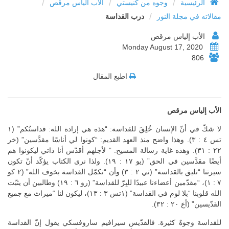
/
/
/
الرئيسية
وجوه من كنيستي
الأب الياس مرقص
/
مقالاته في مجلة النور
درب القداسة
الأب إلياس مرقص
Monday August 17, 2020
806
اطبع المقال
الأب إلياس مرقص
لا شكّ في أنّ الإنسان خُلِقَ للقداسة: “هذه هي إرادة الله: قداستُكم” (١
تس ٤ : ٣). وهذا واضح منذ العهد القديم: “كونوا لي أناسًا مقدَّسين” (خر
٢٢ : ٣١). وهذه غاية رسالة المسيح. ” لأجلهم أقدّس أنا ذاتي ليكونوا هم
أيضًا مقدَّسين في الحق” (يو ١٧ : ١٩). ولذا نرى الكتاب يؤكّد أنّ تكون
سيرتنا “تليق بالقداسة” (تي ٢ : ٣) وأن “تكمّل القداسة بخوف الله” (٢ كو
٧ : ١)، “مقدّمين أعضاءنا عبيدًا للبِرّ للقداسة” (رو ٦ : ١٩) وطالبين أن يثبّت
الله قلوبنا “بلا لوم في القداسة” (١تس ٣ : ١٣)، ليكون لنا “ميراث مع جميع
القدّيسين” (أع ٢٠ : ٣٢).
للقداسة وجوهٌ كثيرة. فالقدّيس سيرافيم ساروفسكي يقول إنّ القداسة