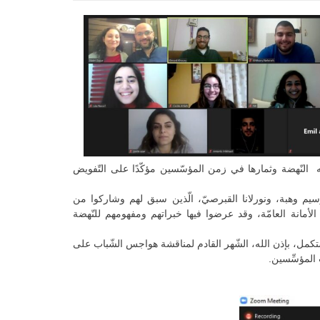
يوضح فيه النّهضة وثمارها في زمن المؤسّسين مؤكّدًا على التّفويض
 وسيم وهبة، ونورلانا القبرصيّ، الّذين سبق لهم وشاركوا من
الأمانة العامّة، وقد عرضوا فيها خبراتهم ومفهومهم للنّهضة
تكمل، بإذن الله، الشّهر القادم لمناقشة هواجس الشّباب على
المؤسِّسين.