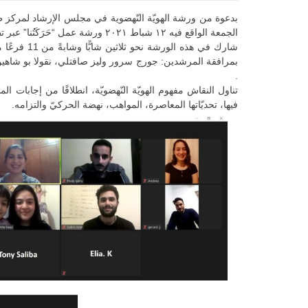
بدعوة من ورشة الهويّة النّهضوية في مجلس الإرشاد لمركز
الجمعة الواقع فيه ١٢ شباط ٢٠٢١ ورشة عمل “حَرَكَتُنا” عبر تطبيق zoom.
شارك في هذه 
بمرافقة المرشدين: جورج سرور وليز صافتلي، نقولا بو شاهين 
.
تناول النقاش مفهوم الهويّة النّهضويّة، انطلاقًا من إجابات 
فيها، تحديّاتها المعاصرة، المواهب، نهضة الحركيّ والتزامه.