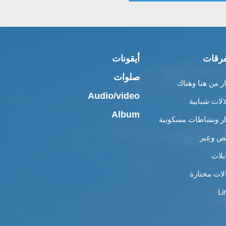
رقات
أيقونات
صلوات
ار من هنا وهناك
Audio/video
الات شبابية
Album
ار ونشاطات مسكونية
 وعِبر
بلات
لات مختارة
Li