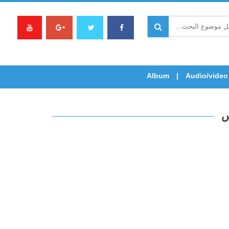
Album
Audio/video
س