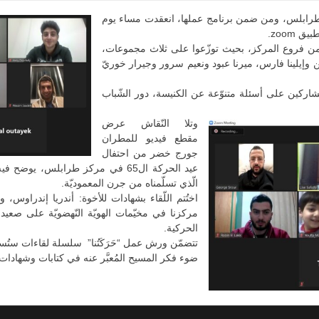
 طرابلس، ومن ضمن برنامج عملها، انعقدت مساء يوم
الورشة نحو ثلاثين شابًّا وشابةً من 11 فرعًا من فروع المركز، بحيث توزّعوا على ثلاث مجموعات،
وإيلينا فارس، ميرنا عبود ونعيم سرور وجيرار خوريّ
المشاركين على أسئلة متنوّعة عن الكنيسة، دور الشّباب
وتلا النّقاش عرض
مقطع فيديو للمطران
جورج خضر من احتفال
عيد الحركة ال65 في مركز طرابلس، 
الّذي تسلّمناه من جرن المعموديّة.
اختُتم اللّقاء بشهادات للأخوة: أندريا إندراوس،
مركزنا في مخيّمات الهويّة النّهضويّة على صعيد 
الحركية.
تتضمّن ورش عمل “حَرَكَتُنا” سلسلة لقاءات ستُس
ضوء فكر المسيح المُعبَّر عنه في كتابات وشهادات 