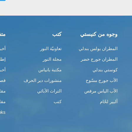
وجوه من كنيستي
كتب
متف
المطران بولس بندلي
تعاونيّة النور
أخب
المطران جورج خضر
مجلة النور
إطل
كوستي بندلي
مكتبة بانياس
أخب
الأب جورج مسّوح
منشورات دير الحرف
قصص
الأب الياس مرقص
التراث الأبائي
مقا
ألبير لحّام
كتب
مقا
nks