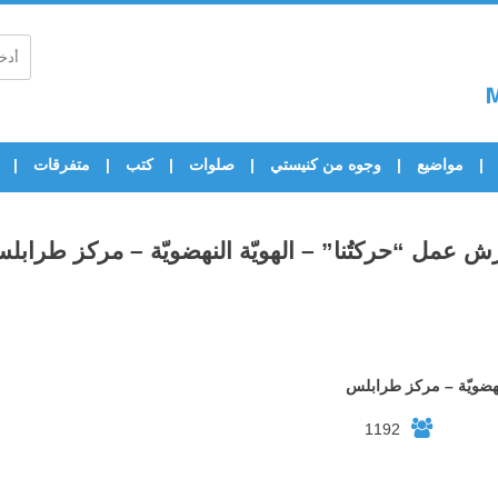
مواضيع
وجوه من كنيستي
صلوات
كتب
متفرقات
ش عمل “حركتُنا” – الهويّة النهضويّة – مركز طرابل
نهضويّة – مركز طرابلس
1192