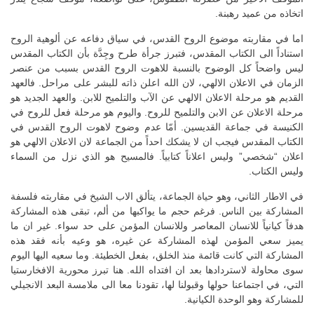
اتخاذه من عميد رهبنة.
اما في مقاربته موضوع الروح القدس، في سياق دفاعه عن ألوهية الروح
استناداً الى الكتاب المقدس، فتبرز جرأة طرح وجِدَّة بأن الكتاب المقدس
ليس واضحاً كل الوضوح بالنسبة للاهوت الروح القدس بسبب من عنصر
الزمان في الاعلان الالهي، لان الله اعلن ذاته للبشر على مراحل. فالعهد
القديم هو مرحلة الاعلان الالهي عن الآب والتلميح للابن. والعهد الجديد هو
مرحلة الاعلان عن الابن والتلميح للروح. واليوم هو مرحلة فعل للروح في
الكنيسة في جماعة القديسين. أمّا عدم وضوح لاهوت الروح القدس في
الكتاب المقدس فيجب ان لا يشكك احداً من الجماعة لان الاعلان الالهي هو
اعلان “شخصي” وليس اعلاناً كتابياً. فالمسيح هو الذي نزل من السماء
وليس الكتاب.
في الاطار الثاني، وهو حياة الجماعة، يتألق الاب الشيخ في مقاربته فلسفة
المشاركة بين الناس. فرغم حجم ما يواكبها من ألم، تبقى هذه المشاركة
هدفاً كيانياً للانسان المعاصر وللانسان المؤمن على حد سواء. غير ان ما
يميز سعي المؤمن لهذه المشاركة عن غيره، هو وعيه بأنه فقد هذه
المشاركة التي كانت قائمة منذ الخلق، بفعل الخطيئة. وما سعيه اليها اليوم
سوى محاولة لاستردادها بعد ان افتداه الله. هنا تبرز محورية الافخارستيا
التي، في اجتماعنا حولها وقبولنا لها، تقودنا معا الى ملامسة البعد الانجيلي
للمشاركة وهو الوحدة الكيانية.