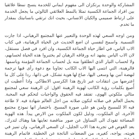
المشاركة والوحدة يرتكزان الى مفهوم ايماني للخدمة ينسج نمطا علائقيا
بين افراد الجماعة الكنسية تمثلا بالنمط العلائقي الثالوثي ما يجعل الخدمة
على ارتباط صميمي والكيان الانساني، بحيث انك ترتقي بانسانيتك بمقدار
ما تخدم.
ومن اوجه السعي لهذه الوحدة والتعبير عنها المجتمع الرهباني، اذا جازت
التسمية. واسمح لنفسي ان اضع الحديث عن الحياة الرهبانية، في كتاب
الاب الياس، في اطار حياة الجماعة الكنسية، وان افرد في فصل مستقل،
لان الاب الياس يشهد انه ورفاقه الرهبان لم يختبروا هذه الحياة لحسابهم،
ولا لحساب التيار الذي انطلقوا منه بل لحساب الجماعة المؤمنة وباسمها.
فالرهبنة، التي انتمى اليها الاب الكاتب تجاوبا مع دعوة رأى فيها ترجمة
لنهضة آمن بها وسعى اليها، صاغ لها هوية تشكل، في ذاتها، ردا على كل ما
اعترضها من انتقادات عبر تاريخ هذا الكرسي الانطاكي. واذا أُعطيت ان
أُصيغ بكلمات رؤية الكاتب لهوية الرهبنة اقول: ان الرهبنة سعي لمجتمع
مثالي ملكوتي الهوى، تفتقد فيه الحقوق والواجبات لتحكم فيه المحبة.
يحمل العالم في صلاته لتكون صلاته من اجل العالم شهادة فيه. لا طاعة
فيه الا للمسيح ولمن هو على صورة المسيح. باختصار انها نموذج مجتمع
الآخرة، اي الملكوت، ودليل لكون الملكوت من الارض يبدأ. هذه الهوية
المصاغة تقودك الى التساؤل عن صور مناقضة تعاينها هنا وهناك لتدرك،
بعد الغوص في تجربة هذا الاب الجليل، ان السعي الرهباني، وان تميز في
هويته، يواجه، كغيره، من الضعفات الناتجة عن الخطيئة. فاتمام الرهبنة