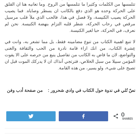
تتلمسها من الكلمات وكثيرا ما تتلمسها من الروح. وما تعانيه هنا ان القلق
على الحركة وحده هو الذي دفع بالكاتب ان يسطر وصاياه. فما يصيب
الحركة يصيب الكنيسة، ولا فصل في هذا، فالحب الذي ملأ قلب مرسيل
مرقص في رحاب الحركة، شطر قلبه التزام بنهضة الكنيسة. نحن لم
نعرف، في الحركة، حبا لغير الكنيسة.
لا تنبع اهمية الكتاب من تنوع مضامينه فقط، بل مما تشعر به، وانت في
عِشرة الكتاب، من انك ازاء قامة نادرة من الحب والثقافة والغنى
والتواضع، لان ما فاض به الكاتب من تفاصيل ينبع من حرصه على الا يفوت
المؤمن سبيلا من سبل الخلاص، فترتجي آنذاك ان لا يدركك الموت قبل ان
تصبح على شيء، ولو يسير، من هذه القامة.
نصّ تُلي في ندوة حول الكتاب في وادي شحرور : من صفحة أدب وفن
0
Tweet
Share
SHARES