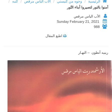
/
/
/
/
الرئيسية
وجوه من كنيستي
الأب الياس مرقص
كتبه
آمنوا بالنور لتصيروا أبناء النّور
الأب الياس مرقص
Sunday February 21, 2021
988
اطبع المقال
رينيه أنطون – النهـار