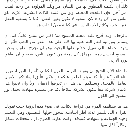
حين ينطق القلب تقف الكلمة حائرة عاجزة وتمسي اللغة غريبة عن ذاتها.
ذلك ان الكلمة المنطوق بها من اللسان امر وتلك المولودة من رحم القلب
امر آخر. فإن انبلجت المحبة، ولو من عتمة الذات البشرية، عرّت لغو
الناس من كل رداء لان المحبة لا تكون بغير الفعل، كما لا يستقيم الفعل
بغير الحب. وكلام الاب الياس، في كتابه نطقُ القلب هو.
فالرجل، وقد جُرح قلبه بمحبة المسيح منذ اكثر من ستين عاماً، ابى ان
يستأثر بنورانية انعم الله عليه بها لانه على هذا القدر من الحب فآثر ان
يقود الجماعة الى سبيل خلاص ذاتها الوحيد، وهو ان تجرح القلوب بمحبة
المسيح ليغسل دمه المهراق كل دمعة من عيون الناس، فيعطوا ان يعاينوا
نوره الازلي.
ما شاء الاب الشيخ ان يقوله بالتزامه القول الكتابي “آمنوا بالنور لتصيروا
ابناء النور” عنواناً لكتابه هو: اخلعوا عنكم ترابيتكم لتتألق انسانيتكم بالايمان
العامل بالمحبة. وسبيلكم الى هذا ان تعرفوا الايمان اولاً وان تحيوا هذا
الايمان شركة معاً لتكون الشركة سلاحاً لكم في مسيرة شهادية تحمل نور
المسيح الى الكون.
هذا ما يستلهمه المرء من قراءة الكتاب. في ضوء هذه الرؤية حيث تقودك
القراءة الى تلمس ثلاثة اطر اساسية تمحور حولها المضمون وهي التعليم
وحياة الجماعة والشهادة، فتتوقف وانت تقارب الطرح، ازاء محطات تشكل
ارتكازاً لكل منها.