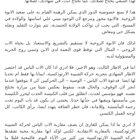
لهذا السعي يحتاج لصلاتك، كما تحتاج انت، في شهادتك، لصلاتها.
هذا لا يمنع خصوصية الدور الذي يمكن الرهبنة القيام به على صعيد الابوة
الروحية. فالابوة محور ومرجع لان الوجود مبني علي اساسها. والولادة في
المسيح، التي يجب ان تواكب الولادة الجسدية، تتم بتوارث التقليد ونقله
بشكل حي ومعاش.
لذلك فان الابوة الروحية لا تستقيم بالتشريع والاستعباد بل بحياة الاب
الروحي – المثال التي توقظ قوى النعمة لدى الابن وتنمي روح الحرية
والمسؤولية لديه.
اما في الاطار الثالث، وهو الاخير، فلا ادري اذا كان الاب الياس قد اختصر
الاطار الشهادي بتجربة حركة الشبيبة الارثوذكسية، ايمانا بها فقط ام تحديا
لها ايضا. فدعوة الاب الياس – الوصية – الى الحركيين كي لا يتوقفوا عندما
انجز لان الوقوف، والحال هذه، سقوط يعكس شيئا من مرارة تختلج
نفسه. فهو مؤسس لحدث، انطلق من قلب الكنيسة الحدث ليحرر الكنيسة
من مأسستها ويبقيها في جدِّتها حدثا، يخشى ان يكون قد بات اليوم تحت
رحمة المأسَسَة. وللامانة، فان خطر العتاقة يتهدد ايضا، برأي الكاتب، كل
اوجه العمل الكنسي.
لا ادري ما اذا يمكن للقارئ ان يصف مقاربة الاب الياس لحركة الشبيبة
الارثوذكسية، بالمقاربة الانتقادية. لكنني اؤكد انها مقاربة محبة تفتقدها
حركة الشبيبة الارثوذكسية من كثير من الآباء اليوم. فالمحبة قليلا ما