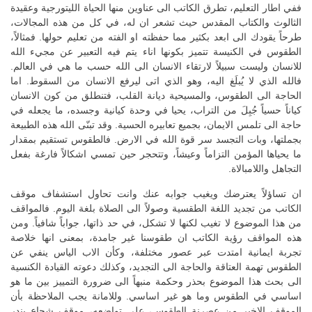
ففي اطار التعليم، تطرق الكاتب الى عناوين منها الحياة الليتورجية وعقيدة
الثالوث والكتاب المقدس حيث تشعر ان له، في كل من هذه المجالات،
طرحاً يقودك الى ابعد بكثير مما حفظته او الفته من تعليم حولها. فمثالاً،
الطقوس في الكنيسة تتميز بكونها اناء يتم فيه التعبير عن مجيء الله
للانسان وليست سبيلاً لارتقاء الانسان الى الله حسب ما هي في العالم.
فالله الذي لا يُبلَغ اليه، وهو الذي اتى ليرفع الانسان من السقوط. اما
الحاجة الى الطقوس، والمسيحية ديانة القلب، فتنطلق من كون الانسان
كياناً حسياً جُبِلَ من التراب، يحيا في وحدة كيانية وجسده، ما يجعله في
حاجة الى تلمس الايمان، بجميع تعابيره الحسية. وقد تبنّى الله هذه الطبيعة
بجملتها، وبات التجسد سر قوة الله في الارض. فالطقوس تستقيم بمقدار
ما يحياها المؤمن التزاماً وعيشاً، وتتحجر حين تمسي اشكالاً فارغة بفعل
التجاهل واللامبالاة.
ان تساؤلاً يعترضك ويغيب جوابه عنك وانت تحاول استشفاف موقف
الكاتب من تجديد اللغة الطقسية وصولاً الى الصلاة بلغة اليوم. فالمواقف
من هذا الموضوع لا تغيب لكنها لا تشكل، في حد ذاتها، جواباً شافياً. ومن
هذه المواقف رؤية الكاتب ان طقوسنا غير جامدة، بمعنى انها خلاصة
تجربة ايمانية امتدت عبر عصور مختلفة، وكأن الاب الياس ينفي عن
الطقوس تهمة العتاقة والحاجة الى التجديد، وكذلك دعوته القيادة الكنسية
الى بحث هذا الموضوع بحذر وحكمة منبهاً الى ضرورة التمييز بين ما هو
اساسي في الطقوس وما هو غير اساسي. وللامانة يجب الملاحظة بأن
الموقف الاخير من عصرنة الطقوس، على تواضعه، موقف شجاع يندر