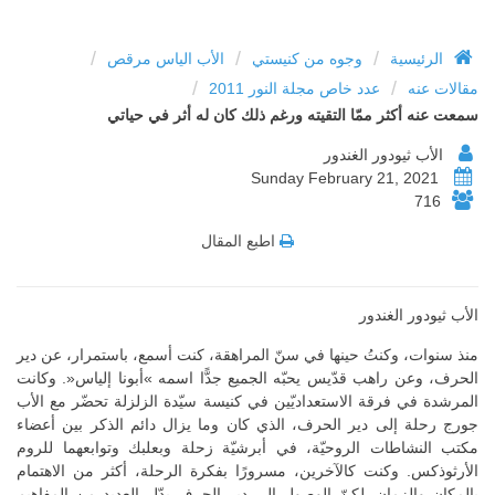
/
/
/
الرئيسية
وجوه من كنيستي
الأب الياس مرقص
/
/
مقالات عنه
عدد خاص مجلة النور 2011
سمعت عنه أكثر ممّا التقيته ورغم ذلك كان له أثر في حياتي
الأب ثيودور الغندور
Sunday February 21, 2021
716
اطبع المقال
الأب ثيودور الغندور
منذ سنوات، وكنتُ حينها في سنّ المراهقة، كنت أسمع، باستمرار، عن دير
الحرف، وعن راهب قدّيس يحبّه الجميع جدًّا اسمه »أبونا إلياس«. وكانت
المرشدة في فرقة الاستعداديّين في كنيسة سيّدة الزلزلة تحضّر مع الأب
جورج رحلة إلى دير الحرف، الذي كان وما يزال دائم الذكر بين أعضاء
مكتب النشاطات الروحيّة، في أبرشيّة زحلة وبعلبك وتوابعهما للروم
الأرثوذكس. وكنت كالآخرين، مسرورًا بفكرة الرحلة، أكثر من الاهتمام
بالمكان والزمان. لكنّ الوصول إلى دير الحرف بدّل العديد من المفاهيم