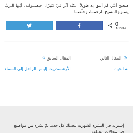
صحيح أننّي لم ألتق به طويلاً، لكنّه أثّر فيّ كثيرًا. فبصـلواته، أيّـها الـربّ
يسـوع المسيح، ارحمـنا، وخلّصـنا.
0
Tweet
Share
SHARES
المقال التالي
المقال السابق
له الحياة
الأرشمندريت إلياس الراحل إلى السماء
إشترك في النشرة الشهرية ليصلك كل جديد تمّ نشره من مواضيع
في مجالات مختلفة