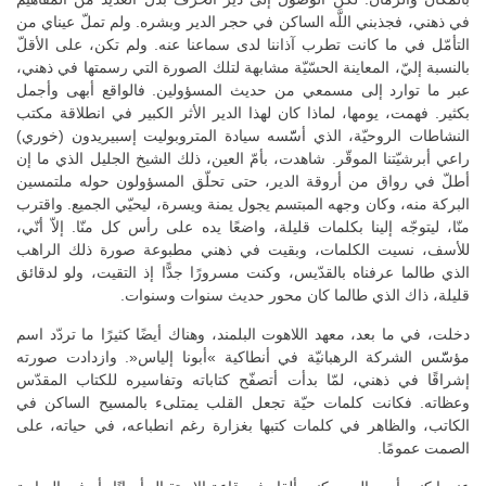
في ذهني، فجذبني اللَّه الساكن في حجر الدير وبشره. ولم تملّ عيناي من
التأمّل في ما كانت تطرب آذاننا لدى سماعنا عنه. ولم تكن، على الأقلّ
بالنسبة إليّ، المعاينة الحسّيّة مشابهة لتلك الصورة التي رسمتها في ذهني،
عبر ما توارد إلى مسمعي من حديث المسؤولين. فالواقع أبهى وأجمل
بكثير. فهمت، يومها، لماذا كان لهذا الدير الأثر الكبير في انطلاقة مكتب
النشاطات الروحيّة، الذي أسّّسه سيادة المتروبوليت إسبيريدون (خوري)
راعي أبرشيّتنا الموقّر. شاهدت، بأمّ العين، ذلك الشيخ الجليل الذي ما إن
أطلّ في رواق من أروقة الدير، حتى تحلّق المسؤولون حوله ملتمسين
البركة منه، وكان وجهه المبتسم يجول يمنة ويسرة، ليحيّي الجميع. واقترب
منّا، ليتوجّه إلينا بكلمات قليلة، واضعًا يده على رأس كل منّا. إلاّ أنّي،
للأسف، نسيت الكلمات، وبقيت في ذهني مطبوعة صورة ذلك الراهب
الذي طالما عرفناه بالقدّيس، وكنت مسرورًا جدًّا إذ التقيت، ولو لدقائق
قليلة، ذاك الذي طالما كان محور حديث سنوات وسنوات.
دخلت، في ما بعد، معهد اللاهوت البلمند، وهناك أيضًا كثيرًا ما تردّد اسم
مؤسّّس الشركة الرهبانيّة في أنطاكية »أبونا إلياس«. وازدادت صورته
إشراقًا في ذهني، لمّا بدأت أتصفّح كتاباته وتفاسيره للكتاب المقدّس
وعظاته. فكانت كلمات حيّة تجعل القلب يمتلىء بالمسيح الساكن في
الكاتب، والظاهر في كلمات كتبها بغزارة رغم انطباعه، في حياته، على
الصمت عمومًا.