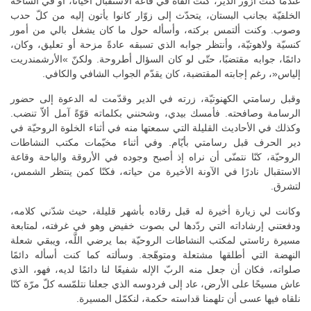
عندما كنت أزور الدير، كنت ألقاه في قاعة الاستقبال أحيانًا، أو في الساحة
الخلفيّة بجانب البستان، يتحدّث إلى زوّار كانوا يأتون إليه من كلّ حدب
وصوب. وكنت ألتمس بركته، وأسأله حول ما كان يشغل بالي من أمور
كنسيّة ولاهوتيّة، وأنتظر جوابه الذي تسبقه عادةً مزحة أو تعليق، وكان،
دائمًا، جوابه مقتضبًا، حتّى لو كان السؤال أطروحة. ولكنّ »الأرشمندريت
إلياس«، رغم إجابته المقتضبة، كان يقدّم الجواب الشافي والكافي.
وقبل رسامتي الكهنوتيّة، زرته في الدير وقدّمت له الدعوة إلى حضور
الرسامة وصافحته. فأمسك بيدي، وشحنني بكلماته قوّةً آمل ألاّ تنضب.
وكذلك في الأحاديث القليلة التي سمعتها منه في أثناء الخلوة الروحيّة في
دير الحرف قبل رسامتي بأيّام. وفي أثناء مخيّمات مكتب النشاطات
الروحيّة، كنّا نتمنّى أن نراه إذ أصبح وجوده في الأروقة والباحة وقاعة
الاستقبال نادرًا في الآونة الأخيرة من حياته، فكنّا كمن ينتظر الشمس،
لتشرق.
وكانت لي زيارة أخيرة له قبل رقاده بأشهر قليلة، حيث شدّني كلامه،
ودفعتني إرشاداته التي ردّدها لي بصوت خفيض وهو في غرفته، لمتابعة
مسيرة رئاستي لمكتب النشاطات الروحيّة بما يرضي اللَّه، ويبقي شعلة
النهضة التي أطلقها مشتعلة ومتوهّجة. وسألته كما كنت أسأله دائمًا
صلواته، فكان أن جعل منه الربّ الإله شفيعًا لنا دائمًا لديه، فهو، الذي
عاش مسيحًا على الأرض، عاد إلى فردوسه الذي جعلنا نتلمّسه كلّ مرّة كنّا
نلقاه فيها عسى أن تلهمنا قداسته حكمة، لنكمّل المسيرة.