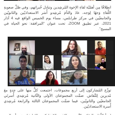
انطِلاقًا مِن أهمّيّة لقاءِ الإخوة المُرشِدين وتبادل خُبراتهم، وفي ظلِّ صعوبةِ
اللِّقاءِ وَجهًا لِوَجه، عادَ والتأمَ مُرشِدو أُسَر الاستعداديّين والثانويّين
والجامعيّين في مركز طرابلس، مساء يوم الخميس الواقع فيه 4 آذار
2021، عبر تطبيق ZOOM، تحت عنوان “المرافقة: نحو الحياة في
المسيح”.
توزَّع المُشاركون إلى أربع مجموعات، اجتمعت كلٌّ منها على حِدةٍ معَ
مُديرِين لِلنِّقاش. ضمَّت المجموعتان الأولى والثّانية مُرشِدي أُسرتَي
الجامعيّين والثانويّين، فيما ضمَّت المجموعتان الثالثة والرابعة مُرشِدي
أُسرة الاستعداديّين.