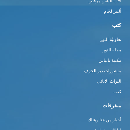
الأب الياس مرقص
ألبير لحّام
كتب
تعاونيّة النور
مجلة النور
مكتبة بانياس
منشورات دير الحرف
التراث الأبائي
كتب
متفرقات
أخبار من هنا وهناك