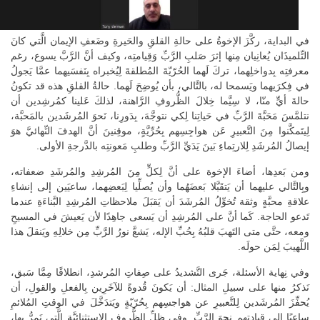
في البداية، ركَّزَ الإخوةُ على حالةِ القلقِ والحَيرةِ وضَعفِ الإيمان الَّتي كانَ
التِّلميذَان يُعانِيان مِنها إثرَ صَلبِ الرَّبِّ وَقِيامتِه، وكيف أنَّ الرَّبَّ يسوع، رغم
معرفتِه بِدواخلِهما، تركَ لَهما الحُرّيّةَ المُطلقةَ لِيُخبراه بِنَفسَيهما عمَّا يَجولُ
في فِكرَيهما ويَسمحا له، بالتَّالي، بأن يُوضِحَ لَهما. حالةُ القلقِ هذه قد تكونُ
حالةَ أيٍّ منّا، لا سِيَّما خِلالَ الظُّروفِ الرَّاهنة، لذلكَ عَلينا كمُرشِدين أن
نتلمَّسَ مَحَبَّةَ الرَّبِّ في حَياتِنا لِكي نتوجَّهَ، بِدَورِنا، نَحوَ المُرشَدين بالمَحبَّة،
لِيتَمكَّنوا مِنَ التَّعبيرِ عَن هواجِسِهم بِحُرِّيَّةٍ، موقِنينَ أنَّ الهدفَ النِّهائيَّ هوَ
إيصالُ المُرشَدِ لِلارتِماءِ بَينَ يَدَيِّ الرَّبِّ وطلبِ مَعونتِه بالدَّرجةِ الأولى.
ومن بَعدِها، أضاءَ الإخوة على أنَّ لِكلٍّ مِنَ المُرشِدِ والمُرشَدِ ضعفاته،
وبِالتَّالي عليهما أن يَتقَبَّلا بَعضَهُما وأن يُصلِّيا لِبَعضِهما، ساعيَين إلى إنشاءِ
علاقةِ محبَّةٍ وثقة تُخوِّلُ المُرشَدَ أن يَقبَلَ ملاحظاتِ المُرشِدِ البَّناءَةِ عندما
تَدعو الحاجة. كَما أنَّ على المُرشِدِ أن يَسعى جاهِدًا لأن يَعيشَ في المسيحِ
ومعه، حتَّى متى التَهبَ قلبُهُ بِحُبِّ الإله، يَشعَّ نورُ الرَّبِّ مِن خلالِهِ ويَنقلَ هذا
اللَّهيبَ لِمَن حولَه.
وفي نِهاية الأسئلة، جَرى التَّشديدُ على صِفاتِ المُرشدِ، انطلاقًا مِمَّا سَبق،
نَذكرُ منها على سبيلِ المثال: أن يَكونَ قُدوةً للآخَرِين بِالفعلِ والقولِ، أن
يُحفِّزَ المُرشَدين لِلتَّعبيرِ عن هواجسِهم بِحُرّيّةٍ ويَتدَخَّلَ في الوقتِ المُلائمِ
ساعيًا إلى قيادتِهم نحوَ الرَّبِّ. وفي ظلِّ الظُّروفِ الاستثنائيَّةِ الَّتي نَمرُّ بها،