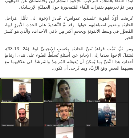
ابتدأ اللّقاء بالصّلاة، التَّرحيب بالإخوة المُشاركين والاطمئنان عن أحوالِهم،
ومن ثمّ تعريفهم بفقرات اللّقاء المُتمحورة حول العمليّةِ الإرشاديّة.
عُرضَت أوّلًا أيقونة “تلميذَي عمواس”، فَبادرَ الإخوة الى تأمُّلِ مَراحلِ
الحادِثةِ وتقديم انطباعاتِهم حولها. وقد تمَّ التَّشديدُ على الحدثِ الأبرزِ فيها،
المُصوَّرِ في وسط الأيقونةِ وبِحجمٍ أكبر مِن باقي الأحداث، والّذي هو كَسرُ
الخبز.
ومن ثمَّ، تَمَّت قراءةُ نَصِّ الحادثةِ بِحَسَبِ الإنجيليِّ لوقا (24: 13-33)،
لينتقلَ الإخوةُ بعدَها إلى الإجابةِ عن أسئلةٍ تُسلِّطُ الضَّوءِ على مَدى ارتباطِ
أحداثِ هذا النَّصِّ بِما يُمكنُ أن يَعيشَه المُرشِدُ والمُرشَدُ في علاقتِهما مع
بعضِهما البعضِ ومَعَ الرَّبِّ، وبِما يُرجى أن تَكون.