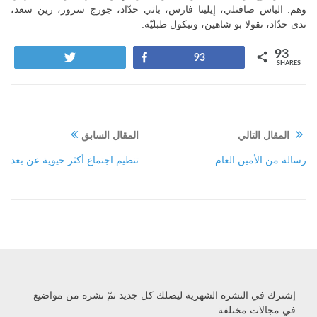
وهم: الياس صافتلي، إيلينا فارس، باتي حدّاد، جورج سرور، رين سعد،
ندى حدّاد، نقولا بو شاهين، ونيكول طبليّة.
93
Tweet
Share
93
SHARES
المقال التالي
المقال السابق
رسالة من الأمين العام
تنظيم اجتماع أكثر حيوية عن بعد
إشترك في النشرة الشهرية ليصلك كل جديد تمّ نشره من مواضيع
في مجالات مختلفة