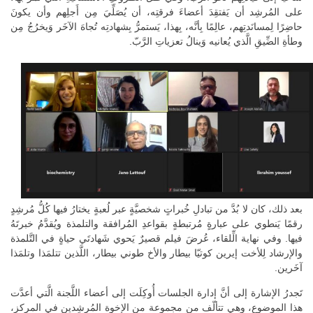
على المُرشِد أن يَفتقِدَ أعضاءَ فرقتِه، أن يُصَلِّيَ مِن أَجلِهم وأن يكونَ
حاضِرًا لِمسانَدتِهم، عالِمًا بِأنَّه، بِهذا، يَستمرُّ بِشهادتِه تُجاهَ الآخَر وَيخرُجُ مِن
وطأةِ الضِّيقِ الَّذي يُعانيه وَينالُ تعزياتِ الرَّبّ.
بعد ذلك، كان لا بُدَّ من تبادلِ خُبراتٍ شخصيَّةٍ عبر لُعبةٍ يختارُ فيها كُلُّ مُرشِدٍ
رقمًا يَنطوي على عبارةٍ مُرتبطةٍ بقواعدِ المُرافقة والتلمذة ويُقدَّمُ خبرتَهُ
فيها. وفي نهاية الِّلقاء، عُرضَ فيلم قصيرٌ يَحوي شَهادتَي حياةٍ في التَّلمذة
والإرشاد لِلأخت إيرين كوتيّا بيطار والأخ طوني بيطار، اللَّذين تتلمَذا وتلمَذا
آخَرين.
تَجدرُ الإشارة إلى أنَّ إدارة الجلسات أُوكِلَت إلى أعضاء اللَّجنة الَّتي أعدَّت
هذا الموضوع، وهي تتألّف من مجموعة من الإخوة المُرشِدين في المركز،