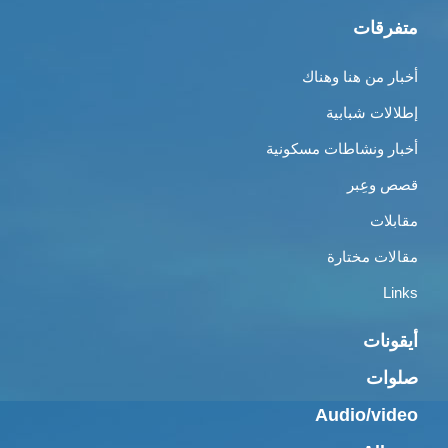
متفرقات
أخبار من هنا وهناك
إطلالات شبابية
أخبار ونشاطات مسكونية
قصص وعِبر
مقابلات
مقالات مختارة
Links
أيقونات
صلوات
Audio/video