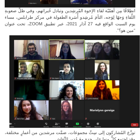
انطِلاقًا مِن أهمّيّة لقاءِ الإخوة المُرشِدين وتبادل خُبراتهم، وفي ظلِّ صعوبةِ
اللِّقاءِ وَجهًا لِوَجه، التأمَ مُرشِدو أُسَرة الطفولة في مركز طرابلس، مساء
يوم السبت الواقع فيه 27 آذار 2021، عبر تطبيق ZOOM، تحت عنوان
“مين هو؟”.
توزَّع المُشاركون إلى سِتِّ مجموعات، ضمَّت مرشدين من أعمارٍ مختلفة،
وقد اجتمع كلٌّ منها على حِدةٍ معَ مُديرٍ لِلنِّقاش.