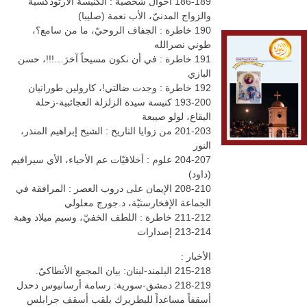
186-189 أحوال شخصيّة : الكنيسة الأرثوذكسيّة
والزواج المدنيّ، الأب نعمة (صليبا)
190 خاطرة : الجفاف الروحيّ، ما من سامع؟،
طوني نصرالله
191 خاطرة : في أن نكون مسيحاً آخرَ…!!!، حسن
البازي
192 خاطرة : وجدت ضالتي!، كارولين طورانيان
193-200 كنيسة سيدة الزلزلة العجائبية-زحلة
اليقاع، لولو صيبعة
201-203 من زوايا التاريخ : الشيخ إبراهيم المنذر،
النور
204-207 علوم : أخلاقيّات عم الأحياء، الأي سيرافيم
(داود)
208-210 الإيمان على دروب العصر : المرافقة في
الجماعة الإفخارستيّة، د.جورج معلولي
211-212 خاطرة : اللطف الخفيّ، وسيم ميلاد وهبة
213-214 إصدارات
الأخبار :
215-218 البلمند-لبنان: بيان المجمع الأنطاكيّ.
218-219 دمشق-سورية: رسامة أرسانيوس دحدل
أسقفاً مساعداً للبطريرك بلقب أسقف جرابلس