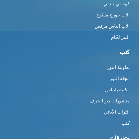
كوستي بندلي
الأب جورج مسّوح
الأب الياس مرقص
ألبير لحّام
كتب
تعاونيّة النور
مجلة النور
مكتبة بانياس
منشورات دير الحرف
التراث الأبائي
كتب
متفرقات