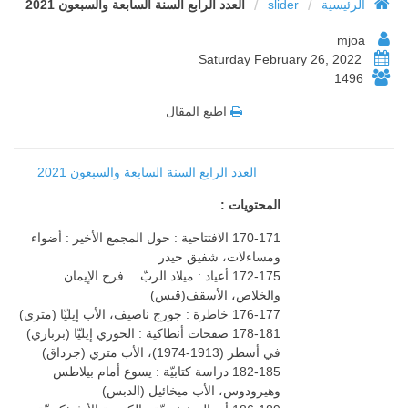
/
/
الرئيسية
slider
العدد الرابع السنة السابعة والسبعون 2021
mjoa
Saturday February 26, 2022
1496
اطبع المقال
العدد الرابع السنة السابعة والسبعون 2021
المحتويات :
170-171 الافتتاحية : حول المجمع الأخير : أضواء
ومساءلات، شفيق حيدر
172-175 أعياد : ميلاد الربّ… فرح الإيمان
والخلاص، الأسقف(قيس)
176-177 خاطرة : جورج ناصيف، الأب إيليّا (متري)
178-181 صفحات أنطاكية : الخوري إيليّا (برباري)
في أسطر (1913-1974)، الأب متري (جرداق)
182-185 دراسة كتابيّة : يسوع أمام بيلاطس
وهيرودوس، الأب ميخائيل (الدبس)