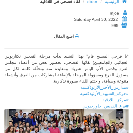
/
/
الرئيسية
slider
لقاء فصحي في اللاذقية
mjoa
Saturday April 30, 2022
999
اطبع المقال
“يا فرحي المسيح قام” بهذا النشيد بدأت مرحلة القديس نكتاريوس
العجائبي (الجامعيين) لقائها الفصحي، بحضور بعض من أعضاء مجلس
الفرع وقدس الأب الياس شربك ومعايدة منه وتخلّله كلمة لكل من
مسؤول الفرع ومسؤولة المرحلة بالإضافة لمشاركات من الفرق وأنشطة
متنوعة وضيافة، واختتم اللقاء بصورة تذكارية.
#مدارس_الأحد_الأرثوذكسية
#حركة_الشبيبة_الأرثوذكسية
#مركز_اللاذقية
#فرع_القديس_جاورجيوس