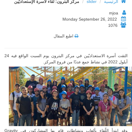
/
/
الرئيسية
slider
مركز البترون: لقاء لأسرة الإستعداديّين
mjoa
Monday September 26, 2022
1076
اطبع المقال
التقت أسرة الاستعداديّين في مركز البترون يوم السبت الواقع فيه 24
أيلول 2022 في نشاط جمع عددًا من فروع المركز.
وقد ابتدأ اللّقاء بألعاب ونشاطات قام بها المشاركون في Gravity