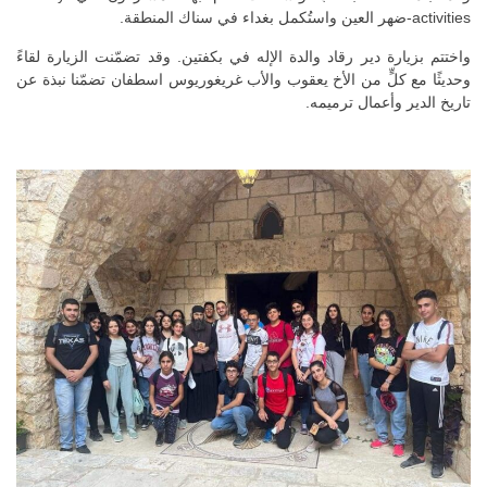
activities-ضهر العين واستُكمل بغداء في سناك المنطقة.
واختتم بزيارة دير رقاد والدة الإله في بكفتين. وقد تضمّنت الزيارة لقاءً
وحديثًا مع كلٍّ من الأخ يعقوب والأب غريغوريوس اسطفان تضمّنا نبذة عن
تاريخ الدير وأعمال ترميمه.