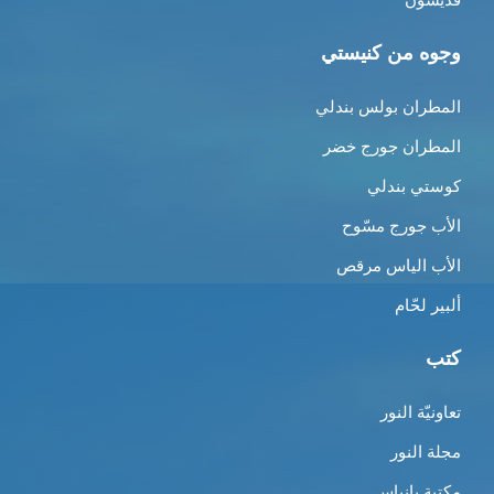
وجوه من كنيستي
المطران بولس بندلي
المطران جورج خضر
كوستي بندلي
الأب جورج مسّوح
الأب الياس مرقص
ألبير لحّام
كتب
تعاونيّة النور
مجلة النور
مكتبة بانياس