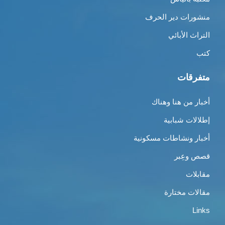
منشورات دير الحرف
التراث الأبائي
كتب
متفرقات
أخبار من هنا وهناك
إطلالات شبابية
أخبار ونشاطات مسكونية
قصص وعِبر
مقابلات
مقالات مختارة
Links