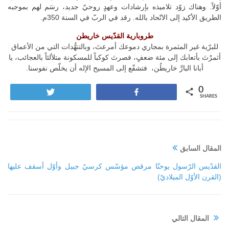
أوّلاً. وهناك زوّد تلاميذه بإرشادات وعهدٍ روحيّ جديد، رسَم لهم بموجبه
الطريق الأكيد إلى الاتّحاد بالله. رقد في الربّ في السنة 350م.
طروبارية القدّيس خاريطن
للبرّية غير المثمرة بمجاري دموعك أمرعتَ، وبالتنهُّدات التي من الأعماق
أثمرْتَ بأتعابك إلى مئة ضعفٍ، فصرتَ كوكباً للمسكونة متلألئاً بالعجائب، يا
أبانا البارَّ خاريطُن، فتشفّع إلى المسيح الإله أن يخلّص نفوسنا.
0
Tweet
Share
SHARES
المقال السابق
القدّيس الرّسول يوحنّا مرقص مؤسّس كرسيّ جبيل وأوّل أسقف عليها
(القرن الأوّل الميلاديّ)
المقال التالي