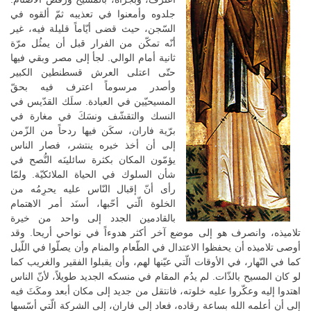
جلدوه وأمعنوا في تعذيبه ثمّ ألقوه في
السّجن، حيث قضى أيّاماً قليلة فيه، غير
أنّه تمكّن من الفرار قبل أن يمثُل مرّة
ثانية أمام الوالي. لجأ إلى مصر وبقي فيها
حتّى اعتلى العرش قسطنطين الكبير
وأصدر مرسوماً اعترف فيه بحقّ
المسيحيّين في العبادة. سلَك القدّيس في
النسك والتقشّف ونسَكَ في مغارة في
برّية فاران، سكَن فيها ردحاً من الزّمن
إلى أن أخذ خبره ينتشر، فصار الناس
يؤمّون المكان بكثرة سائلينَه النُّصح في
شأن السلوك في الحياة الملائكيّة. ولمّا
رأى أنّ إقبال النّاس عليه يحرِمُه من
الخلوة الّتي أحّبها، أسنَد أمر الاهتمام
بالقادمين الجدد إلى واحد من خيرة
تلاميذه، وانصرف هو إلى موضع آخر أكثر هدوءاً في نواحي أريحا. وقد
أوصى تلاميذه أن يحفظوا الاعتدال في الطّعام والمنام وأن يصلّوا في اللّيل
كما في النّهار، في الأوقات الّتي عيّنها لهم، وأن يقبلوا الفقير والغريب كما
لو كان المسيح بالذّات. لم يدُم المقام في منسكه الجديد طويلاً، لأنّ الناس
اهتدوا إليه وعكّروا عليه خلوته، فانتقل من جديد إلى مكان أبعد ومكَثَ فيه
إلى أن أعلمه الله بساعة رقاده، فعاد إلى فاران، إلى الشركة الّتي أسّسها