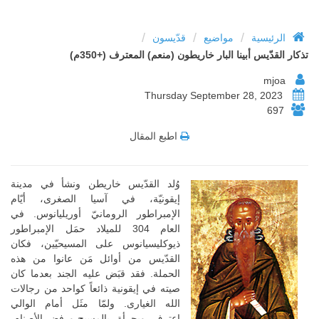
/
/
/
الرئيسية
مواضيع
قدّيسون
تذكار القدّيس أبينا البار خاريطون (منعم) المعترف (+350م)
mjoa
Thursday September 28, 2023
697
اطبع المقال
وُلد القدّيس خاريطن ونشأ في مدينة
إيقونيّة، في آسيا الصغرى، أيّام
الإمبراطور الرومانيّ أوريليانوس. في
العام 304 للميلاد حمَل الإمبراطور
ذيوكليسيانوس على المسيحيّين، فكان
القدّيس من أوائل مَن عانوا من هذه
الحملة. فقد قبَض عليه الجند بعدما كان
صيته في إيقونية ذائعاً كواحد من رجالات
الله الغيارى. ولمّا مثَل أمام الوالي
اعترف، وبجرأة، بالمسيح ورفض الأصنام.