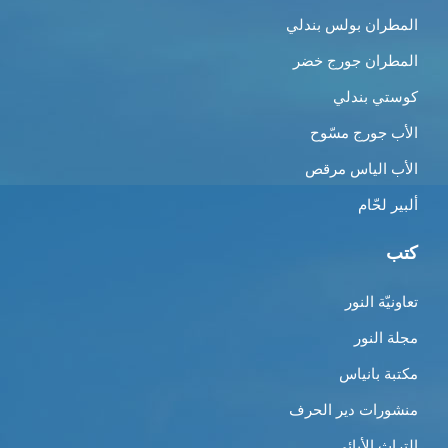
المطران بولس بندلي
المطران جورج خضر
كوستي بندلي
الأب جورج مسّوح
الأب الياس مرقص
ألبير لحّام
كتب
تعاونيّة النور
مجلة النور
مكتبة بانياس
منشورات دير الحرف
التراث الأبائي