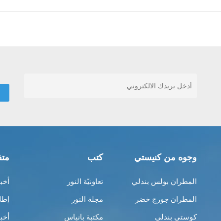
وجوه من كنيستي
كتب
متف
المطران بولس بندلي
تعاونيّة النور
أخب
المطران جورج خضر
مجلة النور
إطل
كوستي بندلي
مكتبة بانياس
أخب