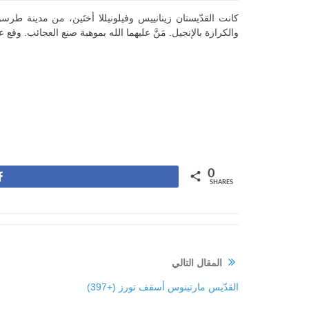
كانت القدّيستان زينانييس وفيلونيللا
أختَين، من مدينة طرسو
والكرازة بالإنجيل. مَنَّ عليهما الله بموهبة صنع العجائب. وقع 
0
Share
SHARES
المقال التالي
القدّيس مارتينوس أسقف تورز (+397)