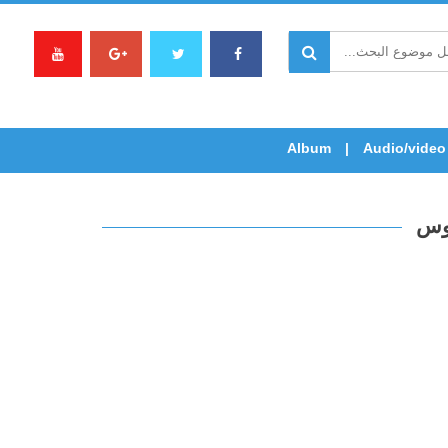
Album
Audio/video
سوس