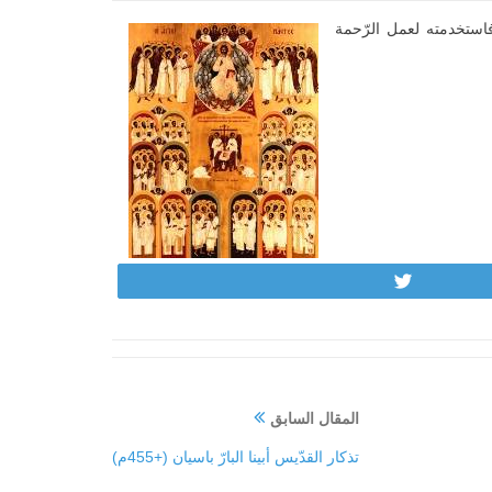
استخدمته لعمل الرّحمة
Tweet
المقال السابق
تذكار القدّيس أبينا البارّ باسيان (+455م)