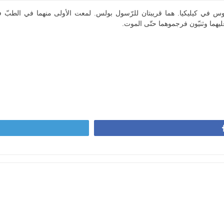
س في كيليكيا. هما قريبتان للرّسول بولس. لمعت الأولى منهما في الطبّ ف
عليهما وثنيّون فرجموهما حتّى الموت.