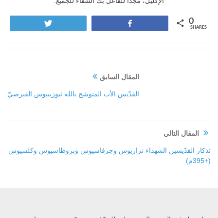
الإكليل، مجدًا للفاعل بك الشفاء للجميع.
0
Tweet
Share
SHARES
المقال السابق
القدّيس الأب المتوشح بالله ثيوزيبيوس القبرصيّ
المقال التالي
تذكار القدّيسين الشهداء نزاريوس وجرفاسيوس وبروطاسيوس وكلسيوس
(+395م)