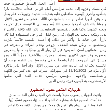
أعلى الجبل المدعوّ حمطورة حيث
كان ينسك وجرّوه إلى مدينه طرابلس أمام الوالي. فبدأت محاكمته تارةً
يتملّقوه وأخرى يتّهمونه ضاغطين عليه بتعذيبات شديدة وتهويلات. فلم يقبل
ولم ينثنِ. أخيراً قطعوا رأسه بقساوةٍ في الثّالث عشر من تشرين الأوّل.
وإمعاناً بالتعسّف أحرقوا جسده لئلا يُسلموه إلى الكنيسة، فيتمّ تكريمه
ودفنه كشهيد؛ وكما يليق بالقديسين المجاهدين. لكن الله توّجَهُ بأكاليل لا
تذبل ومتّعه بالنعيم بعد الهوان في زمنٍ قليل. فبرَز في استشهاده كما كان
بارزاً في حياته بل وأكثر من ذلك، إذ أعلنته الكنيسة قدّيساً تكرّمه
وتستشفع به.
ولكن نتيجة الضعف الرّوحي وعدم القراءة والمعرفة في
زمن العثمانيين نُسيَ القديس؛ غير أنّ زوار الدير وحجّاجه كانوا يشعرون
بحضوره وقد ظهر لكثيرين وصنع المعجزات والأشفية ممجِّداً الله وهو
مستترٌ؛ إلى أن وجدنا ذكراً واضحاً له في مخطوطٍ لدير البلمند يوضح أنّ
الكنيسة تعيّد له في الثالث عشر من تشرين الأوّل.
وقد أحيا الدٌير تذكاره
لأوّل مرّة في 13/10/2002 في سهرانيّة اشترك فيها عدد كبير من الكهنة
والشمامسة والإخوة المؤمنين مرنّمين خدمة العيد التي نظَمها
الأرشمندريت بندلايمون فرح، رئيس الدير.
طروباريّة القدّيس يعقوب الحمطوري
وافيتَ للجهاد يا يعقوب مقبِلاً ولمعتَ في الميدان على العذاب صابرًا
فقدّمتَ للمسيح عبادةً، وشاركتَ الشهداء مشابهًا، فمعهم تشفّع أيّها
المغبوط على الدوام بالهاتفين بك مجدًا لمن وهبك القوّة، مجدًا لمانح