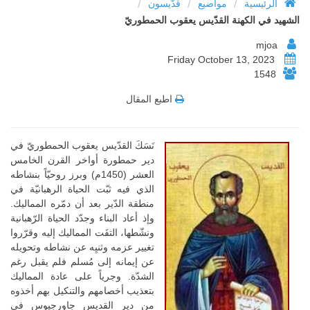
/
/
/
الرئيسية
مواضيع
قدّيسون
الشهيد في الكهنة القدّيس يعقوب الحمطوريّ
mjoa
Friday October 13, 2023
1548
اطبع المقال
نَسَكَ القدّيس يعقوب الحمطوريّ في
دير حمطورة أواخر القرن الخامس
العشر (1450م) وبرز روحيّاً بنشاطه
الذي فيه ثبّت الحياة الرهبانيّة في
منطقة الدّير بعد أن دمّره المماليك.
وإذ أعاد البناء وجدّد الحياة الرّهبانية
ونشّطها، التفَت المماليك إليه وقرّروا
تغيير عزمه وثنيِه عن نشاطه وتحويله
عن إيمانه إلى مُسلم فلم يقبل رغم
الشدّة. وجرياً على عادة المماليك
بتعذيب أخصامهم والتنكيل بهم أخذوه
من دير القديس جاورجيوس في