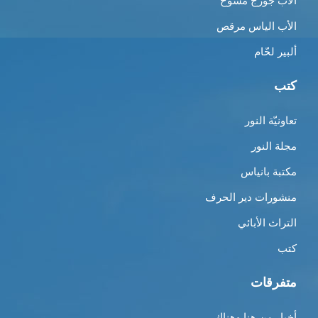
الأب جورج مسّوح
الأب الياس مرقص
ألبير لحّام
كتب
تعاونيّة النور
مجلة النور
مكتبة بانياس
منشورات دير الحرف
التراث الأبائي
كتب
متفرقات
أخبار من هنا وهناك