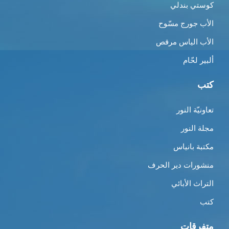
كوستي بندلي
الأب جورج مسّوح
الأب الياس مرقص
ألبير لحّام
كتب
تعاونيّة النور
مجلة النور
مكتبة بانياس
منشورات دير الحرف
التراث الأبائي
كتب
متفرقات