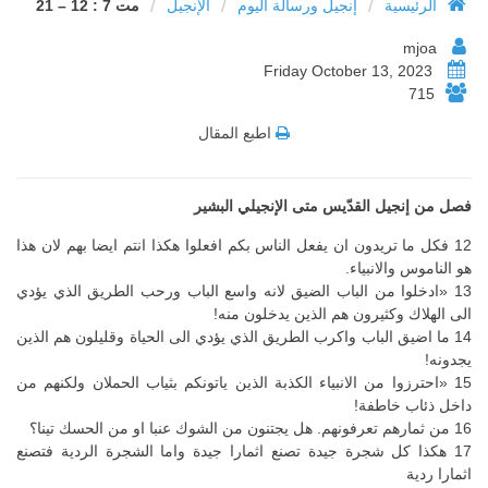
/
/
/
الرئيسية
إنجيل ورسالة اليوم
الإنجيل
مت 7 : 12 – 21
mjoa
Friday October 13, 2023
715
اطبع المقال
فصل من إنجيل القدّيس متى الإنجيلي البشير
12 فكل ما تريدون ان يفعل الناس بكم افعلوا هكذا انتم ايضا بهم لان هذا
هو الناموس والانبياء.
13 «ادخلوا من الباب الضيق لانه واسع الباب ورحب الطريق الذي يؤدي
الى الهلاك وكثيرون هم الذين يدخلون منه!
14 ما اضيق الباب واكرب الطريق الذي يؤدي الى الحياة وقليلون هم الذين
يجدونه!
15 «احترزوا من الانبياء الكذبة الذين ياتونكم بثياب الحملان ولكنهم من
داخل ذئاب خاطفة!
16 من ثمارهم تعرفونهم. هل يجتنون من الشوك عنبا او من الحسك تينا؟
17 هكذا كل شجرة جيدة تصنع اثمارا جيدة واما الشجرة الردية فتصنع
اثمارا ردية