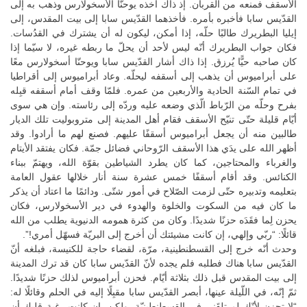
الأسقف فمنعه من القربان. إذ ذاك أخذه يوحنّا الأسخولارس وذهب به إلى
القدّيس سابا فأخبره بأمره. فأخذهما القدّيس سابا إلى بيت المقدس، إلى
إيليا البطريرك طالبًا حلّه، إذا أمكن، ليكون له أن يشترك في القدُسات.
فكان جواب البطريرك أنّه ليس لأحد أن يحلّ ما ربطه غيره، لا سيّما إذا
كان صاحبه حيًّا يُرزق. إذا ذاك أشار القدّيس سابا ويوحنّا أسخولارس معًا
على أبراميوس أن يذهب إلى أسقفه ليحلّه. وعاد أبراميوس إلى أقراطيا
في تمام السّنة الحادية والأربعين من عمره. فلمّا وقف أمام أسقفه قبِله
بفرح وحلّه من الرّباط الّذي وضعه عليه وردّه إلى رئاسته. وإن هي سوى
أيّام قليلة حتّى تنيّح الأسقف فقام أهل المدينة إلى متروبوليت تلك الديار
طالبين منه أن يجعل أبراميوس أسقفًا عليهم. فصنع لهم ما أرادوا. وقد
أظهر الله على يدَي هذا الأسقف الرّوحاني فضائل جمّة. فكان يفتقد الأيتام
والغرباء والمحتاجين، كما كان يطرد الشياطين بقوّة الله، ويهتمّ ببناء
الكنائس. وقد أقام أسقفًا خمس عشرة سنة أنار خلالها عقول العامة
بتعليمه وتدبيره حتّى لزمت الصّلاح في أمور شتّى. ودائمًا ما اعتاد أن يذكر
ما كان فيه من السكوت والخلوة والهدوء في دير الأسخولارس، فكان
يحزن لِما فقَدَه حزنًا شديدًا. وكان من كثرة همومه الدنيوية يطلب من الله
قائلًا: “ربّي وإلهي، إن كانت مشيئتك أن أخرج إلى البريّة فسهّل أمري!”.
وحدث أنّه خرج إلى القسطنطينية، مرّة، لقضاء حاجة للكنيسة، فبلغه أنّ
القدّيس سابا هناك فطلبه فلم يجده لأنّ القدّيس سابا كان قد ترك المدينة
إلى بيت المقدس قبل ذلك بثلاثة أيّام. فحزن أبراميوس لذلك حزنًا شديدًا.
ثمّ إنّه، في اللّيلة عينها، أبصر القدّيس سابا مقبِلًا إليه في الحلم وقائلًا له:
“لا تحزن لأنّك لم تلقَني في القسطنطينيّة. ولكن، إن كانت رغبة قلبك أن