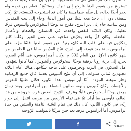
تستريح من هموم الدنيا فارجع إلى ديرك وستتنيّح”. فقام من نومه ولم
يخبر أحدًا بحاله، بل سلّم شمامسة ما كان قد استخرجه لكنيسته. ثمّ ركب
سفينة، دون أن يأخذ معه شيئًا من أمور الدنيا، وجاء إلى بيت المقدس.
ومن ساعته جاء إلى دير البرج، ففرح به يوحنّا أسخولارس وألبنيوس فرحًا
عظيمًا. وكان الثلاثة كنفس واحدة، في المسكن والطعام والأعمال
الفاضلة. وكان كلّ واحد يحرّض صاحبه على عمل الخير. وكلّما كانوا
يفكرّون فيه على قلب الله كان، بعيدًا عن هموم الدنيا. فلمّا مرّت على
أبراميوس سنة بعد عودته إلى البرج، تنيّح القدّيس سابا في الخامس من
شهر كانون الأوّل من العام 532 م. وكان أمبراميوس، في أيّام الصوم،
يخرج إلى برية روبا برفقة يوحنّا أسخولارس وألبنيوس، كما كانوا يتعهّدون
أهل السكون في البرية ويحرصون على نياحة سيّاحها. هناك أقام الثلاثة
مجتهدين ثماني سنوات، إلى أن تنيّح ألبنيوس بعدما فاق جميع الرهبانية
وحاز موهبة النبوءة. أمّا أبراميوس، هذا الكبير، فكان طبيبًا للنفوس
والأجساد، وكان كثيرون يأتونه طالبين الشفاء من أمراضهم. وبعد زمان
مرض يوحنّا أسخولارس قليلًا وعرف بالرّوح القدس قرب خروجه من هذا
العالم، فأوصى بما أراد. ثمّ في تمام الأربعين من مرضه انتقل إلى جوار
ربّه، في كانون الثّاني، كان ذلك في تمام السّنة الثامنة والستين من حياة
أبراميوس. أمأ أبراميوس فرقد بعد حين مزيّنًا بالمواهب الرّوحية.
0
Tweet
Share
SHARES