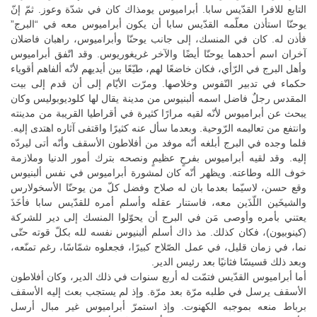
التابع للافرا القدّيس سابا. أبراميوس يومذاك كان في شدّة وعوز. ثمّ إنّ
يوحنّا استأذن معلّمه القدّيس سابا أن يكون أبراميوس معه في “البرج”
فأذن له. كان في المنسك، إلى جانب يوحنّا وأبراميوس، راهبان فاضلان
آخران اسم أحدهما يوحنّا أيضًا والآخر غريغوريوس. وقد اتّفق أبراميوس
وأهل البرج في الرّأي، فكان خاضعًا لهم، طيّعًا بين أيديهم لأنّه ألفاهم أقوياء
حكماء في تدبير النّفوس وخلاصها. ومرّت الأيّام إلى أن قدم إلى بيت
المقدس رجلٌ فاضل اسمه ألبنيوس من مدينة يقال لها كلوديوبوليس وكان
يبحث عن أبراميوس لأنّه لقيه مرارًا كثيرة في أقراطيا القريبة من مدينته
وانتفع من تعاليمه الرّوحية. وبعدما سأل عنه كثيرًا واقتفى آثاره اهتدى إليه.
فلما وجده في البرج أبلغه أنّه موفد من أفلاطون الأسقف وأنّه أتى ليردّه
إليه. وقد لقيه أبراميوس بفرحٍ عظيمٍ ونصحه بترك أمور الدنيا وملازمة
خوف الله وطاعته. ويظهر أنّه كان لمشورة أبراميوس في نفس ألبنيوس
وقع حسن، لاسيّما بعدما بان له صلاح وفضل كلّ من يوحنّا الأسخولارس
والشيخَين اللّذَين معه، فاستنار عقله وأسلم أمره للقدّيس سابا فأخَذَ
يعتني بأمره وأوصى مَن في البرج أن يحوّلوا المنسك إلى دير للشركة
(كينوبيون)، فكان كذلك. مذ ذاك أسلم ألبنيوس نفسه لله بكلّ قوته حتّى
نما، في زمان قليل، في عمل الصّلاح كبيرًا، فجعلوه شمّاسًا، رغم تمنّعه،
وبعد ذلك قسيسًا فثانيًا بعد رئيس الدير.
أما أبراميوس القدّيس فتمّت له أربع سنوات في ذلك الدير، وكان أفلاطون
الأسقف يرسل في طلبه مرّة بعد مرّة. وإذ لم يستجب بعث إليه الأسقف
برباط منعه بموجبه الكهنوت. وإذ استمرّ أبراميوس غير مبال أرسل