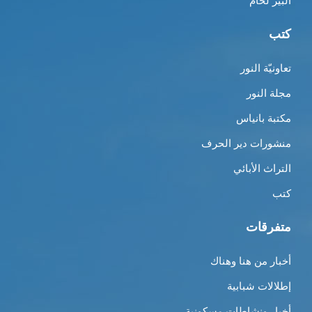
ألبير لحّام
كتب
تعاونيّة النور
مجلة النور
مكتبة بانياس
منشورات دير الحرف
التراث الأبائي
كتب
متفرقات
أخبار من هنا وهناك
إطلالات شبابية
أخبار ونشاطات مسكونية