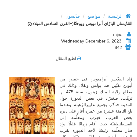
/
/
/
الرئيسية
مواضيع
قدّيسون
القدّيسان البارّان أبراميوس ويوحنّا(+القرن السادس الميلاديّ)
mjoa
Wednesday December 6, 2023
842
اطبع المقال
وُلد القدّيس أبراميوس في حمص من
أبوَين تقيّين هما بولس وتقلا، وذلك في
مطلع ولاية الملك زينون، سنة 475 م.
ترهّب، صغيرًا، في بعض الديورة حول
المدينة فتأدّب بجميع تدابيرالرّهبنة. وعندما
بلغ الثامنة عشرة من عمره أغار على ديره
بعض العرب، فهرَب ومعلّمه إلى
القسطنطينيّة حيث أقام زمانًا قليلًا. وإذ
صار معلّمه رئيسًا لأحد الديورة بقرب
المدينة، أضحى هو للدّير مدبّرًا. وكان