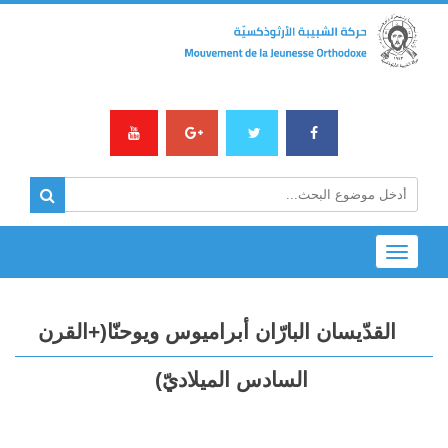
Toggle
navigation
القدّيسان البارّان أبراميوس ويوحنّا(+القرن
السادس الميلاديّ)