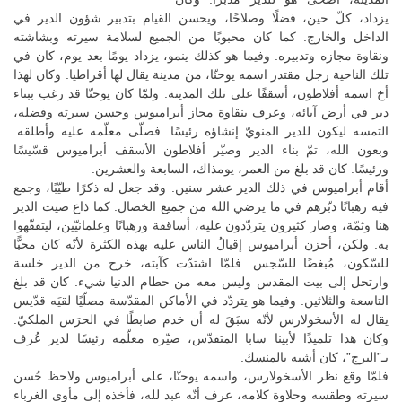
يزداد، كلّ حين، فضلًا وصلاحًا، ويحسن القيام بتدبير شؤون الدير في
الداخل والخارج. كما كان محبوبًا من الجميع لسلامة سيرته وبشاشته
ونقاوة مجازه وتدبيره. وفيما هو كذلك ينمو، يزداد يومًا بعد يوم، كان في
تلك الناحية رجل مقتدر اسمه يوحنّا، من مدينة يقال لها أقراطيا. وكان لهذا
أخ اسمه أفلاطون، أسقفًا على تلك المدينة. ولمّا كان يوحنّا قد رغب ببناء
دير في أرض آبائه، وعرف بنقاوة مجاز أبراميوس وحسن سيرته وفضله،
التمسه ليكون للدير المنويّ إنشاؤه رئيسًا. فصلّى معلّمه عليه وأطلقه.
وبعون الله، تمّ بناء الدير وصيّر أفلاطون الأسقف أبراميوس قسّيسًا
ورئيسًا. كان قد بلغ من العمر، يومذاك، السابعة والعشرين.
أقام أبراميوس في ذلك الدير عشر سنين. وقد جعل له ذكرًا طيّبًا، وجمع
فيه رهبانًا دبّرهم في ما يرضي الله من جميع الخصال. كما ذاع صيت الدير
هنا وثمّة، وصار كثيرون يتردّدون عليه، أساقفة ورهبانًا وعلمانيّين، ليتفقّهوا
به. ولكن، أحزن أبراميوس إقبالُ الناس عليه بهذه الكثرة لأنّه كان محبًّا
للسّكون، مُبغضًا للسّجس. فلمّا اشتدّت كآبته، خرج من الدير خلسة
وارتحل إلى بيت المقدس وليس معه من حطام الدنيا شيء. كان قد بلغ
التاسعة والثلاثين. وفيما هو يتردّد في الأماكن المقدّسة مصلّيًا لقيَه قدّيس
يقال له الأسخولارس لأنّه سبَقَ له أن خدم ضابطًا في الحرَس الملكيّ.
وكان هذا تلميذًا لأبينا سابا المتقدّس، صيّره معلّمه رئيسًا لدير عُرف
بـ”البرج”، كان أشبه بالمنسك.
فلمّا وقع نظر الأسخولارس، واسمه يوحنّا، على أبراميوس ولاحظ حُسن
سيرته وطقسه وحلاوة كلامه، عرف أنّه عبد لله، فأخذه إلى مأوى الغرباء