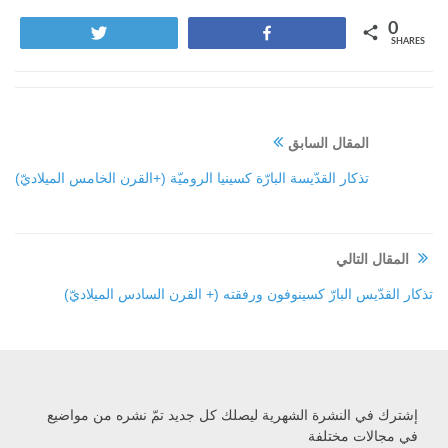
0
Tweet
Share
SHARES
المقال السابق
تذكار القدّيسة البارّة كسينيا الروميّة (+القرن الخامس الميلاديّ)
المقال التالي
تذكار القدّيس البارّ كسينوفون ورفقته (+ القرن السادس الميلاديّ)
إشترك في النشرة الشهرية ليصلك كل جديد تمّ نشره من مواضيع
في مجالات مختلفة