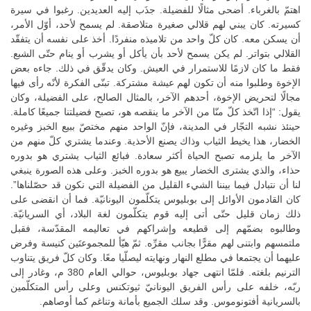
اهتمّ بالغرباء. أضحى مثالًا للفضيلة. جذَب إليه العديدين. رغبوا في سيرة
كسيرته. كان يبني لهم قلالي صغيرة متلاصقة. لم يسمح لأحد، أوّل الأمر،
أن يسكن معه. كان كلّ واحد من تلاميذه منفردًا. أخذ على نفسه أن يتفقّد
القلالي بتواتر. لم يكن يسمح لأحد بأن يأكل أو يشرب أو ينام حتّى الشبع.
فقط ما كان لازمًا للاستمرار في العيش. وكان يدقّق في ذلك. جاءه بعض
الإخوة وطلبوا منه أن تكون لهم عيشة مشتركة. تبنّى الفكرة لأنّه رأى فيها
مجالًا لتحريض الإخوة، أحدهم الآخر، بالمثال الصالح، على الفضيلة، وكان
يقول: “إذا اتّخذ كلّ منّا من الآخر ما ينقصه هو، تصبح فضيلتنا جميعًا كاملة.
حينئذ نشبه التجّار في المدينة، فإنّ الواحد منهم مختصّ ببيع الخبز وغيره
الخضار، هذا يخيط الثياب وذاك يصنع الأحذية. وعندما يشتري كلّ منهم من
الآخر ما يلزمه تصبح الحياة أكثر سعادة. فبائع الثياب يشتري هو بدوره
حذاء، والذي يشترى الخضار يبيع هو بدوره الخبز. وعلى هذه الصورة ينبغي
لنا أن نتبادل فيما بيننا الشيء القليل من الفضيلة التي نكون قد حصّلناها”.
كان القادمون الأوائل إلى بوبليوس يتكلّمون اليونانيّة. فما أن انقضى على
ذلك زمان قليل حتّى أتى إليه قوم يتكلّمون لغة البلاد، أي السريانيّة.
وطالبوه بضمّهم إلى قطيعه وإشراكهم في تعاليمه المقدّسة، فقبل
ملتمسهم وابتنى لهم مقرًّا بجانب مقرِّه. ثمّ هيّأ للمجموعتَين كنيسة وفرض
عليهما أن يجتمعا في مطلع النهار ونهايته ليصلّيا معًا. وكان كلّ فريق يتناوب
الترنيم بلغته. فلمّا انتهى جهاد بوبليوس، حوالي العام 380 م، وغادر إلى
ربّه، خلفه على رأس الفريق اليونانيّ ثيوتكنس وعلى رأس المتكلّمين
بالسريانية أفتونوموس. وقد سلك الجميع بأمانة وتناغم كما أوصاهم.