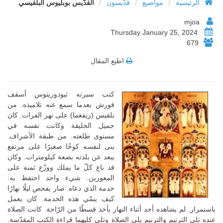
/
/
/
الرئيسية
مواضيع
قدّيسون
القدّيس بوبليوس البلقيسي
mjoa
Thursday January 25, 2024
679
اطبع المقال
كتب سيرته ثيودوريتوس أسقف
قورش بعدما سمع عنه تلاميذه. من
بلقيس (زيفغما) على نهر الفرات. كان
جميل الخليقة وكانت نفسه في
مستوى طلعته. من طبقة الأشراف.
بنى لنفسه كوخًا صغيرًا على مرتفع
يبعد عن بلدته بضعة كيلومترات. وكان
قد باع كلّ ما يملك ووزّع ثمنه على
المعوزين. شيء واحد احتفظ به:
خدمة الذي دعاه. صار يفحص ليلًا نهارًا
كيف ينمّي هذه الخدمة. كان يعمل
باستمرار. لم يشاهده أحد أثناء النهار يأخذ قسطًا من الرّاحة. كانت الصلاة
عنده تلي الترنيم والترنيم يلي الصلاة وتلي كليهما قراءة الكتب المقدّسة.