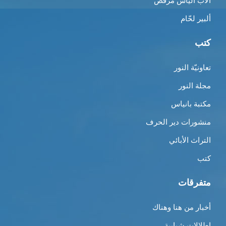
الأب الياس مرقص
ألبير لحّام
كتب
تعاونيّة النور
مجلة النور
مكتبة بانياس
منشورات دير الحرف
التراث الأبائي
كتب
متفرقات
أخبار من هنا وهناك
إطلالات شبابية