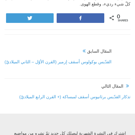
كلّ شيء رديء، وقطع الهوى.
0
Tweet
Share
SHARES
المقال السابق
القدّيس بوكولوس أسقف إزمير (القرن الأوّل – الثاني الميلاديّ)
المقال التالي
تذكار القدّيس برثانيوس أسقف لمبساكة (+ القرن الرابع الميلاديّ)
إشترك في النشرة الشهرية ليصلك كل جديد تمّ نشره من مواضيع