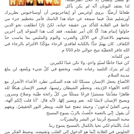
لذا يعتقد اليونان أنّه لم يكن يأكل
طعامًا أرضيًّا. يروي أوغريس أو إيفاجريوس أن أوستاخيوس بطريرك
أورشليم شكّ فيما سمعه عن حياة هذا الناسك فأمر بتحطيم جزء من
حائط في القلاية للتأكد من حقيقة حياته، لكنّ نارًا انطلقت نحو الذين
حاولوا إتمام هذا. أيًّا كان أمر تقشّفه، فقد كتب هذا المتوحّد إلى آخرين
ينصحهم بالاعتدال في الأكل والشرب والنوم والملبس بما يناسب حدّ
الكفاف. كان يهتمّ جدًّا بالكتابة لفاقدي الرجاء مؤكّدًا الالتزام بالرجاء في
الله غافر الخطيّة تنيح حوالي عام 550 م.
من كلماته:
كن عبدًا خاصًّا لسيّدٍ واحدٍ، ولا تكن عبدًا لكثيرين.
إن لم يترك التلميذ رغباته خلفه، ويخضع في كلّ شيء ويتّضع، لن يبلغ
مدينة السلام.
الاتّضاع يجعل الإنسان مسكنًا لله هذه السكنى تطرد الأعداء الأشرار مع
كافة الأهواء الرّديئة، وتحطّم الشيطان رئيسها، فيصير الإنسان هيكلًا لله
طاهرًا مقدَّسًا مستنيرًا فرِحًا ممتلئًا من كلّ رائحة طيّبة وصلاح وسرور،
ويصبح الإنسان لابسًا لله. نعم ويصير إلهًا، لأنّه قال: “أنا قلت إنّكم آلهة،
وبني العليّ تُدعون”، وحينئذ تنفتح عينا قلبه، وينظر النور الحقيقيّ، ويفهم
أن يقول: إنّي بالنعمة خلُصتُ بالربّ يسوع المسيح.
محبة المسيح غُربتنا عن البشر والبشريّات.
مُتْ بالتّمام لكي تحيا بالكمال بالمسيح يسوع ربنا.
الجلوس في القلاية إنّما هو الدخول إلى القلب وتفتيشه، وضبط الفكر من