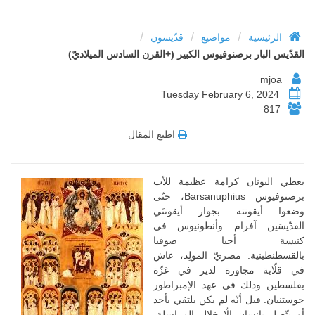
/
/
/
الرئيسية
مواضيع
قدّيسون
القدّيس البار برصنوفيوس الكبير (+القرن السادس الميلاديّ)
mjoa
Tuesday February 6, 2024
817
اطبع المقال
يعطي اليونان كرامة عظيمة للأب
برصنوفيوس Barsanuphius، حتّى
وضعوا أيقونته بجوار أيقونتَي
القدّيسَين آفرام وأنطونيوس في
كنيسة أجيا صوفيا
بالقسطنطينية. مصريّ المولِد، عاش
في قلّاية مجاورة لدير في غزّة
بفلسطين وذلك في عهد الإمبراطور
جوستنيان. قيل أنّه لم يكن يلتقي بأحد
أو يتّصل بإنسان إلّا خلال المراسلة،