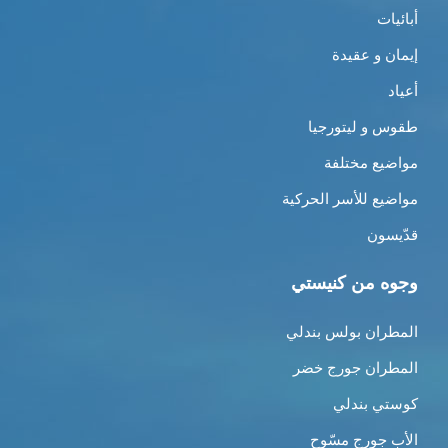
أبائيات
إيمان و عقيدة
أعياد
طقوس و ليتورجيا
مواضيع مختلفة
مواضيع للأسر الحركية
قدّيسون
وجوه من كنيستي
المطران بولس بندلي
المطران جورج خضر
كوستي بندلي
الأب جورج مسّوح