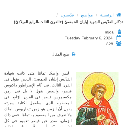
/
/
/
الرئيسية
مواضيع
قدّيسون
تذكار القدّيس الشهيد إيليان الحمصيّ (+القرن الثالث-الرابع الميلاديّ)
mjoa
Tuesday February 6, 2024
828
اطبع المقال
ليس واضحًا تمامًا متى كانت شهادة
القدّيس إيليان الحمصيّ. البعض يقول في
القرن الثالث، في أيّام الإمبراطور داكيوس
قيصر، والبعض يقول لا بل في زمن
مكسيموس قيصر في القرن الرّابع. في
المخطوط الذي استُعمل لكتابة سيرته
يقول أنّ الزمن هو زمن تيفاريوس الملك
ولا نعرف من المقصود به تمامًا. ففي ذلك
الزمان، صدر عن قيصر تعميم في كلّ
الإمبراطوريّة أن يوقّر الناس الآلهة