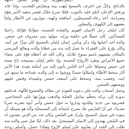
بالذبائح. وكلّ مَن اعترف بالمسيح يُنهَب بيته ويتعرّض للتعذيب. وإذا عاند
ورفض الإذعان حُكِمَ عليه بالموت. فلمّا شرع عمّال قيصر بتنفيذ الأمر بقوّة
وصرامة، أخذ رعاة المسيحيّين، أساقفة وكهنة، يتوارون عن الأنظار ولجأ
بعضهم إلى الكهوف والمغاور.
كان إيليان رجل الايمان القويم والعبادة الحسنة، صوّامًا قوّامًا، راحمًا
للمساكين. كان جميلًا في خلقتِه وزيّه، مولودَ بيتٍ معروف في حمص.
والده أحد أعيانها وله ذِكر وبأس. إيمان إيليان بالمسيح كان سِرًّا عن أبيه.
وكان يوّزع على الفقراء ما تصل إليه يده من عطايا والده ويعالج المرضى
بالمجّان يشفيهم باسم يسوع علانيّة. وكان الله قد أعطاه قوّة على شفاء
جميع الأمراض وطرد الأرواح النجسة. وإذ جاهر إيليان بمسيحه ذاع صيته
في حمص وسواها حتّى أخذ الناس يأتون إليه من أمكنة بعيدة. هذا الأمر
أثار سخط الأطبّاء وامتلأوا حسدًا ووشوا به إلى والده، فساءه ما سمع عن
ابنه، وغضب منه، وسخط على أسقف حمص وتلميذاه وقبض عليهم
ووضعهم بالسجن.
وعمل أصحاب والده على دعوته للعودة عن ضلاله والخضوع للآلهة، فدعاهم
بدوره إلى تركه يحطّم تماثيل الفضّة والذهب ويوزّعها على المحتاجين.
فضربوه من جديد وقيّدوه وداروا به حول حمص وأمر أبوه بضربه ضربًا
شديدًا، غير أنّ القدّيس عاد يصرخ بانتمائه إلى المسيحيّة وأنّه هو مستعّد أن
يموت في سبيل المسيح، وتُرك في السّجن وكان عدد من الذين يعيدون له
في السّجن يهتدون إلى الايمان المسيحيّ. بعد ذلك، لمّا عيل صبر والده منه
طلب إلى الجند أن يعذّبوه حتّى يُسلم الرّوح وهكذا حصل، وأسلم روحه