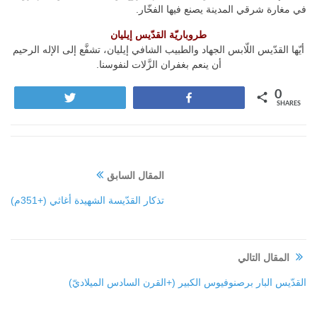
في مغارة شرقي المدينة يصنع فيها الفخّار.
طروباريّة القدّيس إيليان
أيّها القدّيس اللّابس الجهاد والطبيب الشافي إيليان، تشفَّع إلى الإله الرحيم
أن ينعم بغفران الزَّلات لنفوسنا.
0
Tweet
Share
SHARES
المقال السابق
تذكار القدّيسة الشهيدة أغاثي (+351م)
المقال التالي
القدّيس البار برصنوفيوس الكبير (+القرن السادس الميلاديّ)