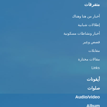
متفرقات
أخبار من هنا وهناك
إطلالات شبابية
أخبار ونشاطات مسكونية
قصص وعِبر
مقابلات
مقالات مختارة
Links
أيقونات
صلوات
Audio/video
Album