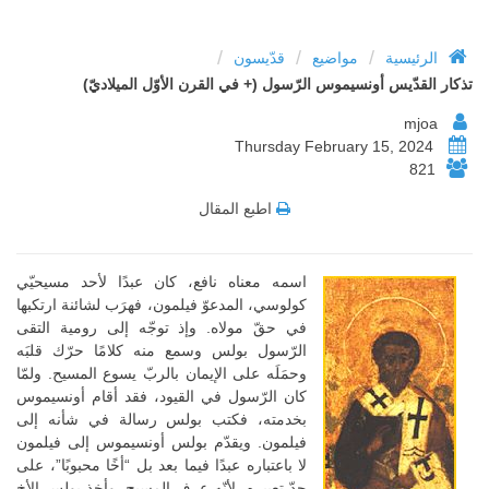
/
/
/
الرئيسية
مواضيع
قدّيسون
تذكار القدّيس أونسيموس الرّسول (+ في القرن الأوّل الميلاديّ)
mjoa
Thursday February 15, 2024
821
اطبع المقال
اسمه معناه نافع، كان عبدًا لأحد مسيحيّي
كولوسي، المدعوّ فيلمون، فهرَب لشائنة ارتكبها
في حقّ مولاه. وإذ توجّه إلى رومية التقى
الرّسول بولس وسمع منه كلامًا حرّك قلبَه
وحمَلَه على الإيمان بالربّ يسوع المسيح. ولمّا
كان الرّسول في القيود، فقد أقام أونسيموس
بخدمته، فكتب بولس رسالة في شأنه إلى
فيلمون. ويقدّم بولس أونسيموس إلى فيلمون
لا باعتباره عبدًا فيما بعد بل “أخًا محبوبًا”، على
حدّ تعبيره، لأنّه عرف المسيح. وأخذ بولس الأخ