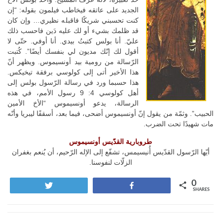
الجديد على عاتقه فيخاطب فيلمون بقوله: “إن
كنت تحسبني شريكًا فاقبله نظيري… وإن كان
قد ظلمك بشيء أو لك عليه دَين فاحسب ذلك
عليّ. أنا بولس كتبتُ بيدي. أنا أوفي. حتّى لا
أقول لك إنّك مديون لي بنفسك أيضًا”.
كُتبت
الرّسالة من رومية بيد أونسيموس. ويظهر أنّ
هذا الأخير أتى إلى كولوسي برفقة تيخيكس.
هذا حسبما ورد في رسالة الرّسول بولس إلى
أهل كولوسي 4: 9 رسول الأمم، في هذه
الرسالة، يدعو أونسيموس “الأخ الأمين
الحبيب”.
وثمّة من يقول إنّ أونسيموس أضحى، فيما بعد، أسقفًا ليبريا وأنّه
مات شهيدًا تحت الضرب.
طروبارية القدّيس أونسيموس
أيّها الرّسول القدّيس أُنيسيمس، تشفّع إلى الإله الرّحيم، أن يُنعم بغفران
الزلّات لنفوسنا.
0
Tweet
Share
SHARES