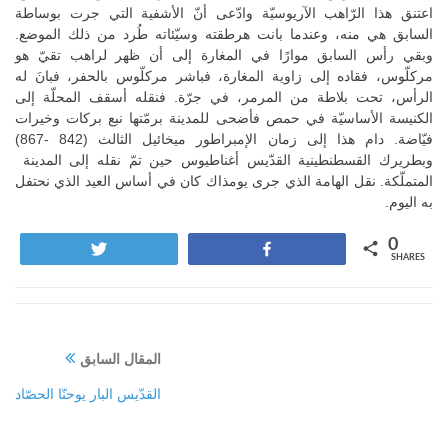
اعتنق هذا الرّاهب الآريوسيّة وادّعى أنّ الأشفية التي جرت بوساطة
السابق هي منه، وعندما بانت هرطقته وسيّئاته طُرد من ذلك الموضع.
وبقي رأس السابق موارًا في المغارة إلى أن ظهر لراهب تقيّ هو
مركلّوس، فقاده إلى زاوية المغارة، فباشر مركلّوس بالحفر، فبانَ له
الرأس، تحت بلاطة من المرمر، في جرّة. فنقله أسقف المحلّة إلى
الكنيسة الأساسيّة في حمص فأضحى للمدينة برمّتها نبع بركات وخيرات
فيّاضة. دام هذا إلى زمان الإمبراطور ميخائيل الثالث (842 -867)
وبطريرك القسطنطينية القدّيس أغناطيوس حين تمّ نقله إلى المدينة
المتملّكة. نقل الهامة الذي جرى يومذاك كان في أساس العيد الذي نحتفل
به اليوم.
0
Tweet
Share
SHARES
المقال السابق
القدّيس البار يوحنّا الحصّاد