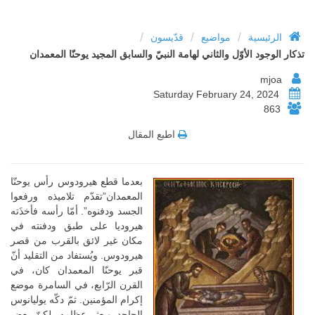
/
/
/
الرئيسية
مواضيع
قدّيسون
تذكار الوجود الأوّل والثاني لهامة النبيّ والسابق المجيد يوحنّا المعمدان
mjoa
Saturday February 24, 2024
863
اطبع المقال
بعدما قطع هيرودوس رأس يوحنّا
المعمدان”تقدّم تلاميذه ورفعوا
الجسد ودفنوه”. أمّا رأسه فأخذَته
هيروديا على طبق ودفنته في
مكان غير لائق بالقرب من قصر
هيرودوس. ويُستفاد من التقليد أنّ
قبر يوحنّا المعمدان كان، في
القرن الرّابع، في السامرة موضع
إكرام المؤمنين. ثمّ دكّه يوليانوس
الجاحد وبعثر عظامه. لكنّ بعض