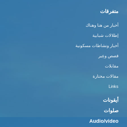
متفرقات
أخبار من هنا وهناك
إطلالات شبابية
أخبار ونشاطات مسكونية
قصص وعِبر
مقابلات
مقالات مختارة
Links
أيقونات
صلوات
Audio/video