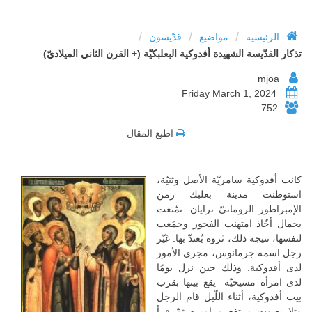
/
/
/
الرئيسية
مواضيع
قدّيسون
تذكار القدّيسة الشهيدة أفدوكية البعلبكيّة (+ القرن الثاني الميلاديّ)
mjoa
Friday March 1, 2024
752
اطبع المقال
كانت أفدوكية سامريّة الأصل وثنيّة،
استوطنت مدينة بعلبك زمن
الإمبراطور الرومانيّ ترايان. تمّتعت
بجمال أخّاذ امتهنت الفجور وجمَعت
لنفسها، نتيجة ذلك، ثروة يُعتدّ بها. غيّر
رجل اسمه جرمانوس، مجرى الأمور
لدى أفدوكية. وذلك حين نزل يومًا
لدى امرأة مسيحيّة يقع بيتها بقرب
بيت أفدوكية، أثناء اللّيل قام الرجل
وتلا بصوت مرتفع مزاميره ثمّ قرأ