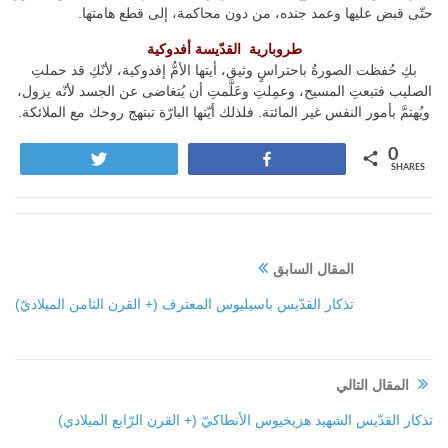
حتّى قبض عليها وعمد جنده، من دون محاكمة، إلى قطع هامتها.
طروبارية القدّيسة أفدوكية
بكِ حُفظت الصورةُ باحتراسٍ وثيق، أيتها الأمُّ إفدوكية، لأنّكِ قد حملتِ
الصليب فتبعتِ المسيح، وعمِلتِ وعَلَّمتِ أن يُتغاضى عن الجسد لأنّه يزول،
ويُهتمَّ بأمور النفس غير المائتة. فلذلك أيّتها البارّة تبتهج روحك مع الملائكة.
0
Tweet
Share
SHARES
المقال السابق
تذكار القدّيس باسيليوس المعترف (+ القرن الثامن الميلاديّ)
المقال التالي
تذكار القدّيس الشهيد هزيخيوس الأنطاكيّ (+ القرن الرّابع الميلادي)