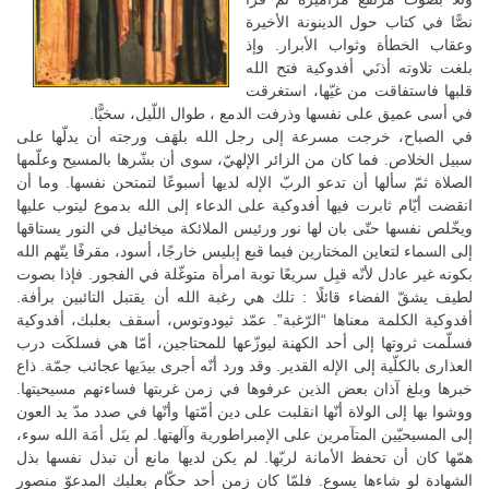
نصًّا في كتاب حول الدينونة الأخيرة
وعقاب الخطأة وثواب الأبرار. وإذ
بلغت تلاوته أذنَي أفدوكية فتح الله
قلبها فاستفاقت من غيّها، استغرقت
في أسى عميق على نفسها وذرفت الدمع ، طوال اللّيل، سخيًّا.
في الصباح، خرجت مسرعة إلى رجل الله بلهَف ورجته أن يدلّها على
سبيل الخلاص. فما كان من الزائر الإلهيّ، سوى أن بشّرها بالمسيح وعلّمها
الصلاة ثمّ سألها أن تدعو الربّ الإله لديها أسبوعًا لتمتحن نفسها. وما أن
انقضت أيّام ثابرت فيها أفدوكية على الدعاء إلى الله بدموع ليتوب عليها
ويخّلص نفسها حتّى بان لها نور ورئيس الملائكة ميخائيل في النور يستاقها
إلى السماء لتعاين المختارين فيما قبع إبليس خارجًا، أسود، مقرفًا يتّهم الله
بكونه غير عادل لأنّه قبِل سريعًا توبة امرأة متوغّلة في الفجور. فإذا بصوت
لطيف يشقّ الفضاء قائلًا : تلك هي رغبة الله أن يقتبل التائبين برأفة.
أفدوكية الكلمة معناها “الرّغبة”. عمّد ثيودوتوس، أسقف بعلبك، أفدوكية
فسلّمت ثروتها إلى أحد الكهنة ليوزّعها للمحتاجين، أمّا هي فسلكَت درب
العذارى بالكلّية إلى الإله القدير. وقد ورد أنّه أجرى بيدَيها عجائب جمّة. ذاع
خبرها وبلغ آذان بعض الذين عرفوها في زمن غربتها فساءتهم مسيحيتها.
ووشوا بها إلى الولاة أنّها انقلبت على دين أمّتها وأنّها في صدد مدّ يد العون
إلى المسيحيّين المتآمرين على الإمبراطورية وآلهتها. لم ينَل أمَة الله سوء،
همّها كان أن تحفظ الأمانة لربّها. لم يكن لديها مانع أن تبذل نفسها بذل
الشهادة لو شاءها يسوع. فلمّا كان زمن أحد حكّام بعلبك المدعوّ منصور