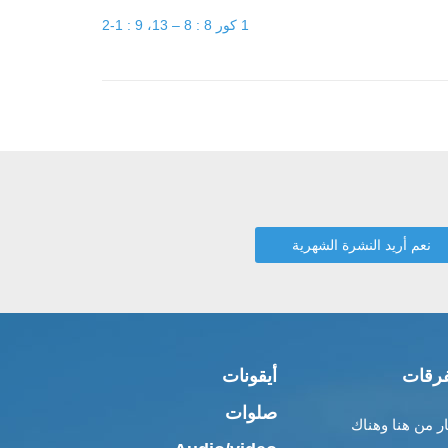
1 كور 8 : 8 – 13، 9 : 1-2
رقات
أيقونات
صلوات
ار من هنا وهناك