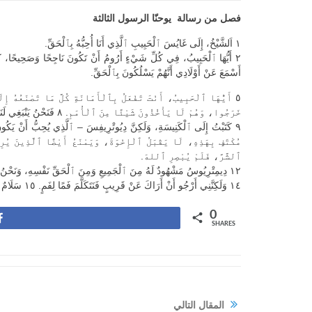
فصل من رسالة يوحنّا الرسول الثالثة
١
اَلشَّيْخُ، إِلَى غَايُسَ ٱلْحَبِيبِ ٱلَّذِي أَنَا أُحِبُّهُ بِٱلْحَقِّ.
٢
أَيُّهَا ٱلْحَبِيبُ، فِي كُلِّ شَيْءٍ أَرُومُ أَنْ تَكُونَ نَاجِحًا وَصَحِيحًا، كَ
أَسْمَعَ عَنْ أَوْلَادِي أَنَّهُمْ يَسْلُكُونَ بِٱلْحَقِّ.
٥
أَيُّهَا ٱلْحَبِيبُ، أَنْتَ تَفْعَلُ بِٱلْأَمَانَةِ كُلَّ مَا تَصْنَعُهُ إ
خَرَجُوا، وَهُمْ لَا يَأْخُذُونَ شَيْئًا مِنَ ٱلْأُمَمِ.
٨
فَنَحْنُ يَنْبَغِي لَن
٩
كَتَبْتُ إِلَى ٱلْكَنِيسَةِ، وَلَكِنَّ دِيُوتْرِيفِسَ – ٱلَّذِي يُحِبُّ أَنْ يَكُونَ ٱلْ
مُكْتَفٍ بِهَذِهِ، لَا يَقْبَلُ ٱلْإِخْوَةَ، وَيَمْنَعُ أَيْضًا ٱلَّذِينَ يُر
ٱلشَّرَّ، فَلَمْ يُبْصِرِ ٱللهَ.
١٢
دِيمِتْرِيُوسُ مَشْهُودٌ لَهُ مِنَ ٱلْجَمِيعِ وَمِنَ ٱلْحَقِّ نَفْسِهِ، وَنَحْنُ أَيْ
١٤
وَلَكِنَّنِي أَرْجُو أَنْ أَرَاكَ عَنْ قَرِيبٍ فَنَتَكَلَّمَ فَمًا لِفَمٍ.
١٥
سَلَامٌ ل
0
Share
SHARES
المقال التالي