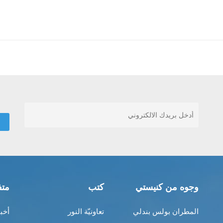
وجوه من كنيستي
كتب
متف
المطران بولس بندلي
تعاونيّة النور
أخب