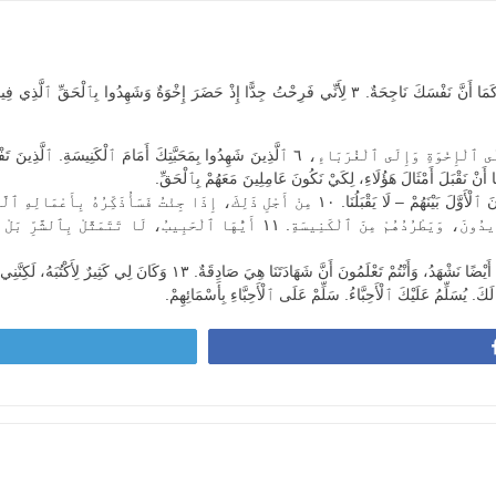
مَا أَنَّ نَفْسَكَ نَاجِحَةٌ.
٣
لِأَنِّي فَرِحْتُ جِدًّا إِذْ حَضَرَ إِخْوَةٌ وَشَهِدُوا بِٱلْحَقِّ ٱلَّذِي فِي
ِلَى ٱلْإِخْوَةِ وَإِلَى ٱلْغُرَبَاءِ،
٦
ٱلَّذِينَ شَهِدُوا بِمَحَبَّتِكَ أَمَامَ ٱلْكَنِيسَةِ. ٱلَّذِينَ تَفْ
َا أَنْ نَقْبَلَ أَمْثَالَ هَؤُلَاءِ، لِكَيْ نَكُونَ عَامِلِينَ مَعَهُمْ بِٱلْحَقِّ.
أَوَّلَ بَيْنَهُمْ – لَا يَقْبَلُنَا.
١٠
مِنْ أَجْلِ ذَلِكَ، إِذَا جِئْتُ فَسَأُذَكِّرُهُ بِأَعْمَالِهِ ٱل
ِيدُونَ، وَيَطْرُدُهُمْ مِنَ ٱلْكَنِيسَةِ.
١١
أَيُّهَا ٱلْحَبِيبُ، لَا تَتَمَثَّلْ بِٱلشَّرِّ بَلْ 
ضًا نَشْهَدُ، وَأَنْتُمْ تَعْلَمُونَ أَنَّ شَهَادَتَنَا هِيَ صَادِقَةٌ.
١٣
وَكَانَ لِي كَثِيرٌ لِأَكْتُبَهُ، لَكِنَّنِ
َكَ. يُسَلِّمُ عَلَيْكَ ٱلْأَحِبَّاءُ. سَلِّمْ عَلَى ٱلْأَحِبَّاءِ بِأَسْمَائِهِمْ.