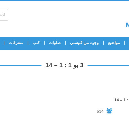
مواضيع
وجوه من كنيستي
صلوات
كتب
متفرقات
3 يو 1 : 1 – 14
634