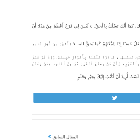
كَ، كَمَا أَنَّكَ تَسْلُكُ بِٱلْحَقِّ.
٤
لَيْسَ لِي فَرَحٌ أَعْظَمُ مِنْ هَذَا: أَنْ
عَلُ حَسَنًا إِذَا شَيَّعْتَهُمْ كَمَا يَحِقُّ لِلهِ،
٧
لِأَنَّهُمْ مِنْ أَجْلِ ٱسْمِهِ
َّتِي يَعْمَلُهَا، هَاذِرًا عَلَيْنَا بِأَقْوَالٍ خَبِيثَةٍ. وَإِذْ هُوَ غَيْرُ
بِٱلْخَيْرِ، لِأَنَّ مَنْ يَصْنَعُ ٱلْخَيْرَ هُوَ مِنَ ٱللهِ، وَمَنْ يَصْنَعُ
ي لَسْتُ أُرِيدُ أَنْ أَكْتُبَ إِلَيْكَ بِحِبْرٍ وَقَلَمٍ.
Tweet
المقال السابق