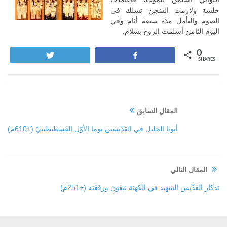
خلسة ولازمت السّجن تسلك في
الصوم والتأمل مدّة سبعة أيّام وفي
اليوم الثامن أسلمت الروح بسلام.
0
Tweet
Share
SHARES
المقال السابق
أبونا الجليل في القدّيسين توما الأوّل القسطنطينيّ (+610م)
المقال التالي
تذكار القدّيس الشهيد في الكهنة نيقون ورفقته (+251م)