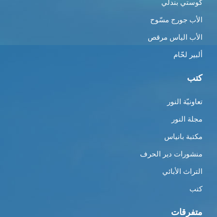
كوستي بندلي
الأب جورج مسّوح
الأب الياس مرقص
ألبير لحّام
كتب
تعاونيّة النور
مجلة النور
مكتبة بانياس
منشورات دير الحرف
التراث الأبائي
كتب
متفرقات