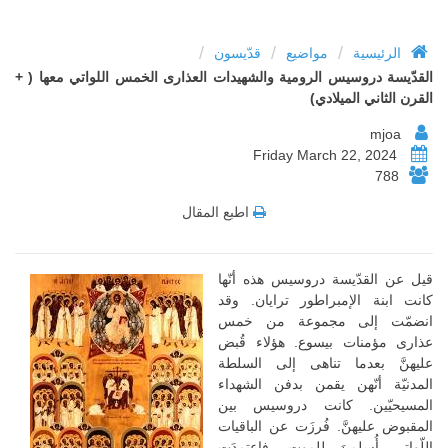
/
/
/
الرئيسية
مواضيع
قدّيسون
القدّيسة دروسيس الرومية والشهيدات العذارى الخمس اللواتي معها ( +
القرن الثاني الميلادي)
mjoa
Friday March 22, 2024
788
اطبع المقال
قيل عن القدّيسة دروسيس هذه أنّها
كانت ابنة الإمبراطور ترايان. وقد
انضمّت إلى مجموعة من خمس
عذارى مؤمنات بيسوع. هؤلاء قُبض
عليهنَّ بعدما تناهى إلى السلطة
المدنيّة أنّهن يقمن بدفن الشهداء
المسيحيّين. كانت دروسيس بين
المقبوض عليهنَّ. فُرزَت عن الباقيات
اللّواتي أُسلمنَ للموت، فاعتمدَت