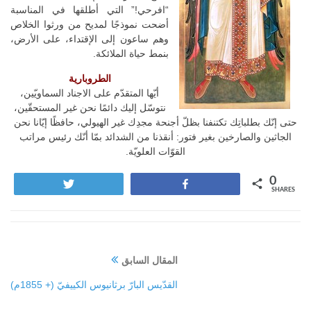
“افرحي!” التي أطلقها في المناسبة
أضحت نموذجًا لمديح من ورثوا الخلاص
وهم ساعون إلى الإقتداء، على الأرض،
بنمط حياة الملائكة.
الطروبارية
أيّها المتقدّم على الاجناد السماويّين،
نتوسّل إليك دائمًا نحن غير المستحقّين،
حتى إنّك بطلباتِك تكتنفنا بظلّ أجنحة مجدِك غير الهيولي، حافظًا إيّانا نحن
الجاثين والصارخين بغير فتور: أنقذنا من الشدائد بمّا أنّك رئيس مراتب
القوّات العلويّة.
0
Tweet
Share
SHARES
المقال السابق
القدّيس البارّ برثانيوس الكييفيّ (+ 1855م)