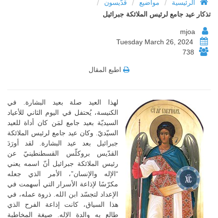
/
/
/
الرئيسية
مواضيع
قدّيسون
تذكار عيد جامع لرئيس الملائكة جبرائيل
mjoa
Tuesday March 26, 2024
738
اطبع المقال
لهذا العيد صلة بعيد البشارة. في
الكنيسة، يُحتفل في اليوم الثاني للأعياد
السيديّة بعيد جامع لمَن كان أداة للعيد
السيّديّ. وكان عيد جامع لرئيس الملائكة
جبرائيل بعد عيد البشارة. لقد أورَدَ
القدّيس بروكلّس القسطنطينيّ عن
رئيس الملائكة جبرائيل أنّ اسمه يعني
“الإله والإنسان”، الأمر الذي جعله
مكرّسًا لإذاعة الأسرار التي أسهمت في
الإعداد لتجسّد ابن الله. ذروة عمله، في
هذا السياق، كانت إذاعة الفرح الذي
طالع به والدة الإله. صيغة المخاطبة