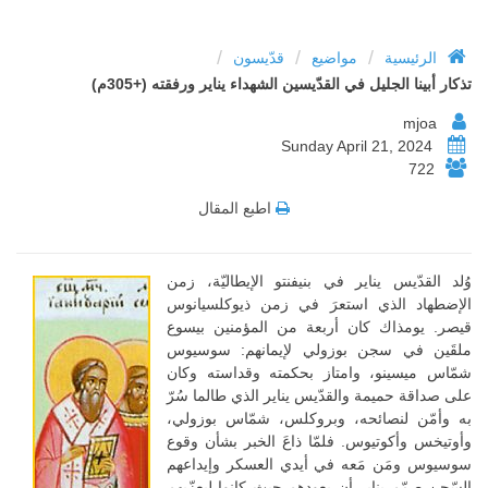
/
/
/
الرئيسية
مواضيع
قدّيسون
تذكار أبينا الجليل في القدّيسين الشهداء يناير ورفقته (+305م)
mjoa
Sunday April 21, 2024
722
اطبع المقال
وُلد القدّيس يناير في بنيفنتو الإيطاليّة، زمن
الإضطهاد الذي استعرَ في زمن ذيوكلسيانوس
قيصر. يومذاك كان أربعة من المؤمنين بيسوع
ملقَين في سجن بوزولي لإيمانهم: سوسيوس
شمّاس ميسينو، وامتاز بحكمته وقداسته وكان
على صداقة حميمة والقدّيس يناير الذي طالما سُرّ
به وأمّن لنصائحه، وبروكلس، شمّاس بوزولي،
وأوتيخس وأكوتيوس. فلمّا ذاعَ الخبر بشأن وقوع
سوسيوس ومَن مَعه في أيدي العسكر وإيداعهم
السّجن صمّم يناير أن يعودهم حيث كانوا ليعزّيهم