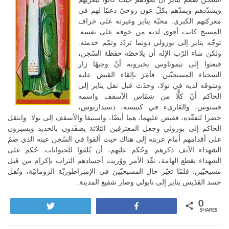
ويشدّدهم ويمدّهم بكلّ عون روحيّ دعمًا لهم في
معركتهم الكبرى. محبّة يناير وغيرته على خراف
المسيح كانت أقوى لديه من خوفه على نفسه.
توجّه يناير إلى بوزولي دونما تردّد وتمّم خدمته.
ولكن شاء الرّب الإله أن يلاحظه حفَظة السّجن،
فبعثوا إلى تيموثاوس يخبرونه أنّ وجيهًا زار
السجناء المسيحيّين. فأمَرَ بإلقاء القبض عليه
وسَوقه لديه في نولا، وحدَث قبل نقل يناير إلى
الحاكم أنّ كلًّا من شمّاس الأسقف واسمه
فستوس، والقارىء في كنيسته، دسيداريوس،
حضرا لتفقّده، فقبض عليهما، هما أيضًا، واستيقا والأسقف إلى نولا. وانتقل
الحاكم إلى بوزولي وجعل المعترفين الثلاثة يصفّدون بالحديد ويسيرون
على أقدامهم أمام عربته إلى هناك حيث ألقوا في السّجن عينه الذي ضمّ
الشهداء الآنف ذكرهم. وحُكم عليهم، أن يُلقوا للحيوانات. حُكم على
الشهداء بقطع الهامة، نفّذ الأمر ووُريت أجسادهم التراب بإكرام من قبل
مسيحيّين. فلمّا تغيّر حال المسيحيّين في الإمبراطوريّة الرومانيّة، ونُقل
جسد القدّيس يناير إلى نابولي وصار شفيع المدينة.
0
Tweet
Share
SHARES