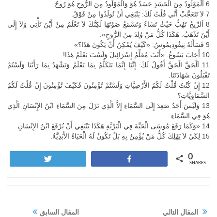
6 اَلْمَوْلُودُ مِنَ الْجَسَدِ جَسَدٌ هُوَ وَالْمَوْلُودُ مِنَ الرُّوحِ هُوَ رُوحٌ.
7 لاَ تَتَعَجَّبْ أَنِّي قُلْتُ لَكَ: يَنْبَغِي أَنْ تُولَدُوا مِنْ فَوْقُ.
8 اَلرِّيحُ تَهُبُّ حَيْثُ تَشَاءُ وَتَسْمَعُ صَوْتَهَا لَكِنَّكَ لاَ تَعْلَمُ مِنْ أَيْنَ تَأْتِي وَلاَ إِلَى
أَيْنَ تَذْهَبُ. هَكَذَا كُلُّ مَنْ وُلِدَ مِنَ الرُّوحِ».
9 فَسَأَلَهُ نِيقُودِيمُوسُ: «كَيْفَ يُمْكِنُ أَنْ يَكُونَ هَذَا؟»
10 أَجَابَ يَسُوعُ: «أَنْتَ مُعَلِّمُ إِسْرَائِيلَ وَلَسْتَ تَعْلَمُ هَذَا!
11 اَلْحَقَّ الْحَقَّ أَقُولُ لَكَ: إِنَّنَا إِنَّمَا نَتَكَلَّمُ بِمَا نَعْلَمُ وَنَشْهَدُ بِمَا رَأَيْنَا وَلَسْتُمْ
تَقْبَلُونَ شَهَادَتَنَا.
12 إِنْ كُنْتُ قُلْتُ لَكُمُ الأَرْضِيَّاتِ وَلَسْتُمْ تُؤْمِنُونَ فَكَيْفَ تُؤْمِنُونَ إِنْ قُلْتُ لَكُمُ
السَّمَاوِيَّاتِ؟
13 وَلَيْسَ أَحَدٌ صَعِدَ إِلَى السَّمَاءِ إِلاَّ الَّذِي نَزَلَ مِنَ السَّمَاءِ ابْنُ الإِنْسَانِ الَّذِي
هُوَ فِي السَّمَاءِ.
14 «وَكَمَا رَفَعَ مُوسَى الْحَيَّةَ فِي الْبَرِّيَّةِ هَكَذَا يَنْبَغِي أَنْ يُرْفَعَ ابْنُ الإِنْسَانِ
15 لِكَيْ لاَ يَهْلِكَ كُلُّ مَنْ يُؤْمِنُ بِهِ بَلْ تَكُونُ لَهُ الْحَيَاةُ الأَبَدِيَّةُ.
0
Tweet
Share
SHARES
المقال التالي
المقال السابق