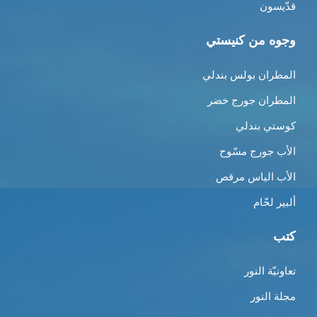
قدّيسون
وجوه من كنيستي
المطران بولس بندلي
المطران جورج خضر
كوستي بندلي
الأب جورج مسّوح
الأب الياس مرقص
ألبير لحّام
كتب
تعاونيّة النور
مجلة النور