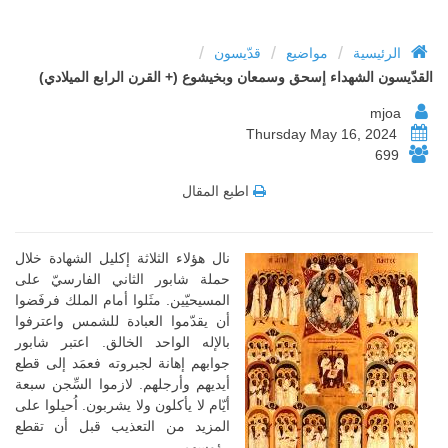
/
/
/
الرئيسية
مواضيع
قدّيسون
القدّيسون الشهداء إسحق وسمعان وبخيشوع (+ القرن الرابع الميلادي)
mjoa
Thursday May 16, 2024
699
اطبع المقال
نال هؤلاء الثلاثة إكليل الشهادة خلال
حملة شابور الثاني الفارسيّ على
المسيحيّين. مثَلوا أمام الملك فرفَضوا
أن يقدّموا العبادة للشمس واعترفوا
بالإله الواحد الخالق. اعتبر شابور
جوابهم إهانة لجبروته فعمَد إلى قطع
أيديهم وأرجلهم. لازموا السِّجن سبعة
أيّام لا يأكلون ولا يشربون. اُحيلوا على
المزيد من التعذيب قبل أن تقطع
رؤوسهم.