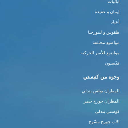
أبائيات
إيمان و عقيدة
أعياد
طقوس و ليتورجيا
مواضيع مختلفة
مواضيع للأسر الحركية
قدّيسون
وجوه من كنيستي
المطران بولس بندلي
المطران جورج خضر
كوستي بندلي
الأب جورج مسّوح