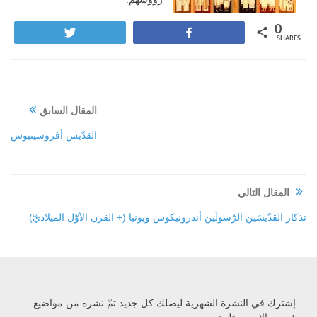
0
Tweet
Share
SHARES
المقال السابق
القدّيس أفروسينيوس
المقال التالي
تذكار القدّيسَين الرّسولَين أندرونيكوس ويونيا (+ القرن الأوّل الميلاديّ)
إشترك في النشرة الشهرية ليصلك كل جديد تمّ نشره من مواضيع