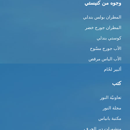
وجوه من كنيستي
المطران بولس بندلي
المطران جورج خضر
كوستي بندلي
الأب جورج مسّوح
الأب الياس مرقص
ألبير لحّام
كتب
تعاونيّة النور
مجلة النور
مكتبة بانياس
منشورات دير الحرف