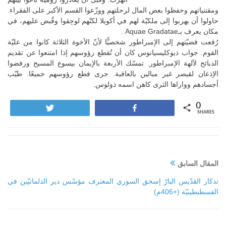
ومقتنياتهم وحفظوا بعض المال لرحلتهم ووزّعوا القسم الأكبر على الفقراء.
حاولوا أن يهربوا إلى ملكيّة لهم في أكويلا لكنّهم لوحِقوا وقُبض عليهم، في
مكان يعرف بـAquae Gradatae .
رُفعت قضيّتهم إلى الإمبراطور شخصيًّا لأنّ الأخوة الثلاثة كانوا من عليّة
القوم. جواب ذيوكليسيانوس كان أن تُقطع رؤوسهم إذا امتنعوا عن تقديم
الذبائح لآلهة الإمبراطور. تمسّك الأربعة بالإيمان بيسوع المسيح ورفضوا
الإذعان لقيصر غير مبالين بالعاقبة. جرى قطع رؤوسهم جميعًا. طيّب
أجسادهم وواراها الثرى كاهن اسمه ذولوس.
0
Tweet
Share
SHARES
المقال السابق
تذكار القدّيس البارّ إسحق السوري المعترف مؤسّس دير الدلماتيّين في
القسطنطينيّة (+406م)