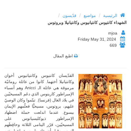
/
/
/
الرئيسية
مواضيع
قدّيسون
الشهداء كانتيوس كانتيانيوس وكانتيانيلا وبروتوس
mjoa
Friday May 31, 2024
669
اطبع المقال
القدّيسان كانتيوس وكانتيانيوس أخوان
وكانتيانيلا أختهما. كانوا من عائلة رومانيّة
مرموقة هي عائلة الـ Anicci وهم أنسباء
الإمبراطور كارينوس الذي دعَم المسيحيّين
في بلاد الغال (فرنسا). تيتّموا وكان الوصيّ
عليهم، بروتوس، مسيحيًّا فعلّمهم الإيمان
بيسوع. عندما اندلعت حملة اضطهاد
الإمبراطور ذيوكليسيانوس على
المسيحيّين، قرّر اليتامى الثلاثة وحافِظَهم
الهرب. وقبل أن يغادروا رومية باعوا بيتهم