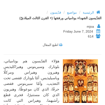
/
/
/
الرئيسية
مواضيع
قدّيسون
القدّيسون الشهداء بوتامياني ورفقتها (+ القرن الثالث الميلاديّ)
mjoa
Friday June 7, 2024
614
اطبع المقال
هؤلاء القدّيسون هم بوتامياني،
بلوتارك وسيرينوس وهيراكليذيس
وهيرون وهيراس ومركلّا
وباسيليذيس. أمّا بلوتارك فقضى تحت
التعذيب، وأمّا سيرينوس فقضى
حرقًا، الذي كان موعوظًا، وهيريون
الذي كان مستنيرًا، فجرى قطع
رأسَيهما، وهيراس التي كانت