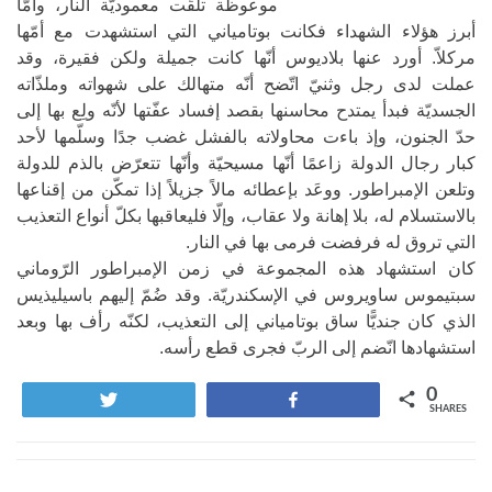
موعوظة تلقّت معموديّة النار، وأمّا
أبرز هؤلاء الشهداء فكانت بوتامياني التي استشهدت مع أمّها
مركلاّ. أورد عنها بلاديوس أنّها كانت جميلة ولكن فقيرة، وقد
عملت لدى رجل وثنيّ اتّضح أنّه متهالك على شهواته وملذّاته
الجسديّة فبدأ يمتدح محاسنها بقصد إفساد عفّتها لأنّه ولِع بها إلى
حدّ الجنون، وإذ باءت محاولاته بالفشل غضب جدًا وسلّمها لأحد
كبار رجال الدولة زاعمًا أنّها مسيحيّة وأنّها تتعرّض بالذم للدولة
وتلعن الإمبراطور. ووعَد بإعطائه مالاً جزيلاً إذا تمكّن من إقناعها
بالاستسلام له، بلا إهانة ولا عقاب، وإلّا فليعاقبها بكلّ أنواع التعذيب
التي تروق له فرفضت فرمى بها في النار.
كان استشهاد هذه المجموعة في زمن الإمبراطور الرّوماني
سبتيموس ساويروس في الإسكندريّة. وقد ضُمّ إليهم باسيليذيس
الذي كان جنديًّا ساق بوتامياني إلى التعذيب، لكنّه رأف بها وبعد
استشهادها انّضم إلى الربّ فجرى قطع رأسه.
0
Tweet
Share
SHARES