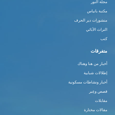
مجلة النور
مكتبة بانياس
منشورات دير الحرف
التراث الأبائي
كتب
متفرقات
أخبار من هنا وهناك
إطلالات شبابية
أخبار ونشاطات مسكونية
قصص وعِبر
مقابلات
مقالات مختارة