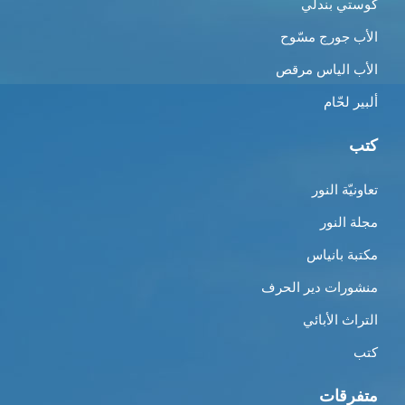
كوستي بندلي
الأب جورج مسّوح
الأب الياس مرقص
ألبير لحّام
كتب
تعاونيّة النور
مجلة النور
مكتبة بانياس
منشورات دير الحرف
التراث الأبائي
كتب
متفرقات