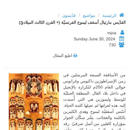
/
/
/
الرئيسية
مواضيع
قدّيسون
القدّيس مارتيال أسقف ليموج الفرنسيّة (+ القرن الثالث الميلاديّ)
mjoa
Sunday June 30, 2024
730
اطبع المقال
من الأساقفة السبعة المرسَلين في
زمن الإمبراطورَين داكيوس وغرانوس
حوالي العام 250م للكرازة بالإنجيل
في داخل بلاد الغال. المنطقة الجبليّة
للوسط وليموزين هي التي أُسندت
إليه. هذه لعزلتها لم تصِلها كلمة الحياة.
أسّس أسقفيّة ليموج وهدى الكثيرين
بالكلمة والعجائب. بشّر سكّان الجوار
بمؤزارة كاهنَين من أصل شرقيّ. رقد
بسلام في الربّ بعدما كرّس خلَفه