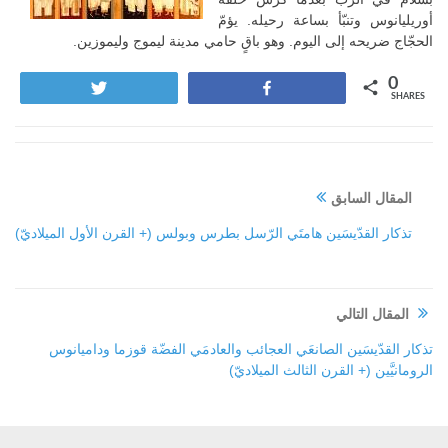
أوريليانوس وتنبّأ بساعة رحيله. يؤمّ
الحجّاج ضريحه إلى اليوم. وهو باقٍ حامي مدينة ليموج وليموزين.
0
Tweet
Share
SHARES
المقال السابق
تذكار القدّيسَين هامتَي الرّسل بطرس وبولس (+ القرن الأول الميلاديّ)
المقال التالي
تذكار القدّيسَين الصانعَي العجائب والعادمَي الفضّة قوزما وداميانوس
الرومانيَّين (+ القرن الثالث الميلاديّ)