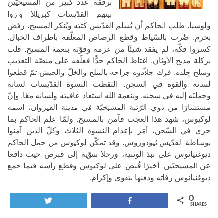
برفقة عدد كبير من المسيحيّين
بينهم القدّيسات كبريللا وأروا
ولوسيا. طلب الحاكم أن يُسلم القدّيس كتبَه ويُنكر المسيح. رفض
بحزم. ضُرب بالسّياط وقطع الرصاص المعلّقة بأطراف الحبال.
كسروا فكّه، لم يفقد شيئًا من عزمه وقوّته بنعمة المسيح. قلب
بركلة مذبح الأوثان. اغتاظ الحاكم جدًّا فعلّقه على منصّة التعذيب
وسلخ جِلده. فرك جلاّدوه جراحه بالملح والخلّ والخيش ثمّ قطعوا
لسانه وألقوه في السجن. التقطت النسوة القدّيسات لسانه
وحملنَه إليه في سجنه. وبنعمة الله استعاد عافيته ولسانه معًا. وإنّ
مستشارًا من ذوي الرّتبة المشيَخيّة في مدينة القيروان، اسمه
لوكيوس، شهد هذا العجب فآمن بالمسيح.
ولمّا علم الحاكم بما
جرى في السّجن، أمَر بإعدام النسوة الثلاث وكلّ الذين آمنوا
بوساطة القدّيس ثيودوروس. وقد تمكّن لوكيوس من حمل الحاكم
ديوغنيانوس على نبذ الوثنية، ورحلا سوّية إلى قبرص حيث دافعا
عن المسيحيّين. أخيرًا قُبض على لوكيوس وقطع رأسه فيما جمع
ديوغنيانوس رفاته ودفنها بتقوى وإكرام.
0
Tweet
Share
SHARES