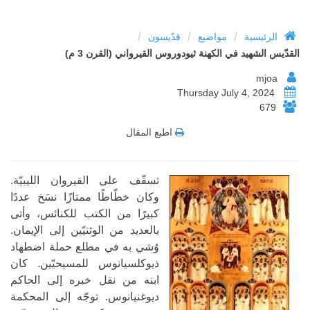
/
/
/
الرئيسية
مواضيع
قدّيسون
القدّيس الشهيد في الكهنة ثيودوروس القيرواني (القرن 3 م)
mjoa
Thursday July 4, 2024
679
اطبع المقال
تسقّف على القيروان الليبيّة.
وكان خطّاطًا ممتازًا نسَخ عددًا
كبيرًا من الكتب للكنائس، وأتى
بالعديد من الوثنيّين إلى الإيمان.
وُشي به في مطلع حملة اضطهاد
ذيوكلسيانوس للمسيحيّين. كان
ابنه من نقل خبره إلى الحاكم
ديوغنيانوس. توجّه إلى المحكمة