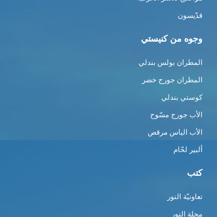
قدّيسون
وجوه من كنيستي
المطران بولس بندلي
المطران جورج خضر
كوستي بندلي
الأب جورج مسّوح
الأب الياس مرقص
ألبير لحّام
كتب
تعاونيّة النور
مجلة النور