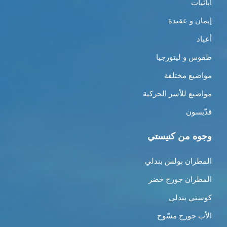
أبائيات
إيمان و عقيدة
أعياد
طقوس و ليتورجيا
مواضيع مختلفة
مواضيع للأسر الحركية
قدّيسون
وجوه من كنيستي
المطران بولس بندلي
المطران جورج خضر
كوستي بندلي
الأب جورج مسّوح