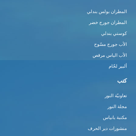
المطران بولس بندلي
المطران جورج خضر
كوستي بندلي
الأب جورج مسّوح
الأب الياس مرقص
ألبير لحّام
كتب
تعاونيّة النور
مجلة النور
مكتبة بانياس
منشورات دير الحرف