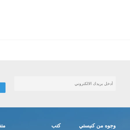
وجوه من كنيستي
كتب
متف