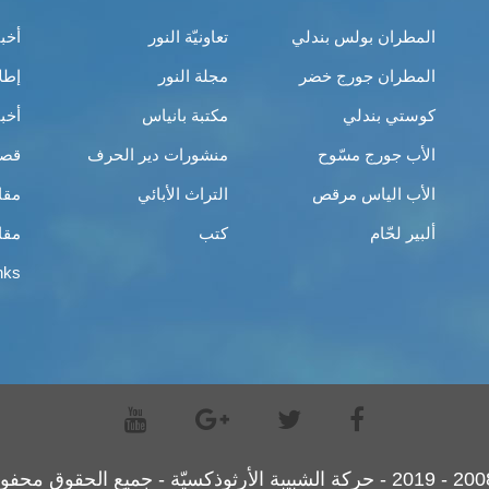
المطران بولس بندلي
تعاونيّة النور
أخب
المطران جورج خضر
مجلة النور
إطل
كوستي بندلي
مكتبة بانياس
أخب
الأب جورج مسّوح
منشورات دير الحرف
قصص
الأب الياس مرقص
التراث الأبائي
مقا
ألبير لحّام
كتب
مقا
nks