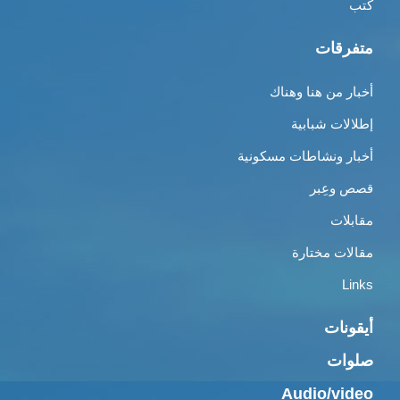
كتب
متفرقات
أخبار من هنا وهناك
إطلالات شبابية
أخبار ونشاطات مسكونية
قصص وعِبر
مقابلات
مقالات مختارة
Links
أيقونات
صلوات
Audio/video