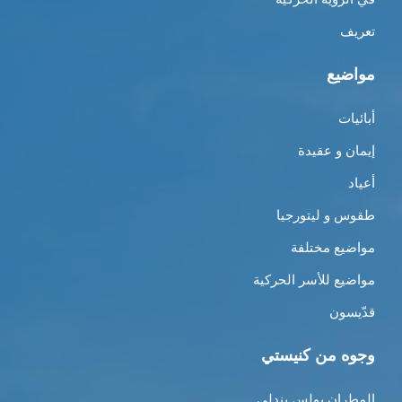
تعريف
مواضيع
أبائيات
إيمان و عقيدة
أعياد
طقوس و ليتورجيا
مواضيع مختلفة
مواضيع للأسر الحركية
قدّيسون
وجوه من كنيستي
المطران بولس بندلي