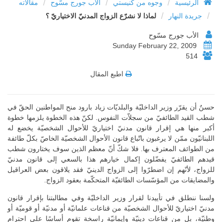
/
/
/
الرئيسية
وجوه من كنيستي
الأب جورج مسّوح
مقالاته
/
/
جريدة النهار
لماذا لا نشرّع الزواج المدنيّ الاختياريّ ؟
الأب جورج مسّوح
Sunday February 22, 2009
514
اطبع المقال
حسنٌ أن يقرّر وزير الداخليّة والبلديّات زياد بارود منح المواطنين الحقّ في
شطب القيد الطائفيّ من سجلاّت النفوس. لكنّ هذه الخطوة يلزمها خطوة
أكبر منها هي إقرار قانون مدنيّ اختياريّ للأحوال الشخصيّة يخضع له
اللبنانيّون ممّن لا يرغبون باتّباع قانون الأحوال الشخصيّة الخاصّ بكلّ طائفة
من الطوائف المعترف بها. فلا شكّ أنّ معظم الذين سوف يختارون شطب
قيدهم الطائفيّ يفضّلون إكمال خيارهم هذا بالسعي إلى قانون مدنيّ
للزواج، لأنّهم إن اضطرّوا إلى الزواج الدينيّ فقد يلاقون بعض العراقيل
والمضايقات من المؤسّسات الطائفيّة المتحكّمة بعقود الزواج.
ولسنا ننطلق في تأييدنا لقرار وزير الداخليّة وفي مطالبتنا بإقرار قانون
مدنيّ اختياريّ للأحوال الشخصيّة من قناعات علمانيّة أو مدنيّة أو قوميّة أو
وطنيّة، بل من قناعات دينيّة وإيمانيّة راسخة تقوم أساسًا على احترام