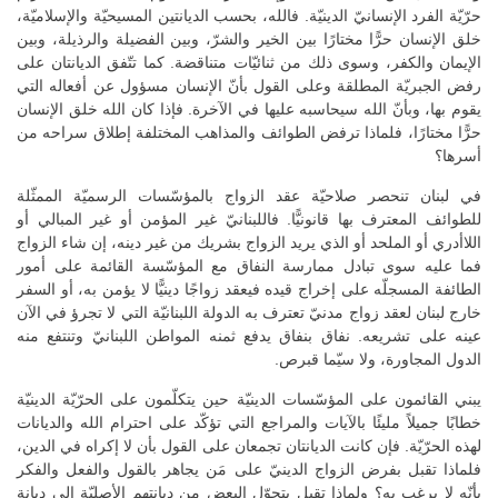
حرّيّة الفرد الإنسانيّ الدينيّة. فالله، بحسب الديانتين المسيحيّة والإسلاميّة،
خلق الإنسان حرًّا مختارًا بين الخير والشرّ، وبين الفضيلة والرذيلة، وبين
الإيمان والكفر، وسوى ذلك من ثنائيّات متناقضة. كما تتّفق الديانتان على
رفض الجبريّة المطلقة وعلى القول بأنّ الإنسان مسؤول عن أفعاله التي
يقوم بها، وبأنّ الله سيحاسبه عليها في الآخرة. فإذا كان الله خلق الإنسان
حرًّا مختارًا، فلماذا ترفض الطوائف والمذاهب المختلفة إطلاق سراحه من
أسرها؟
في لبنان تنحصر صلاحيّة عقد الزواج بالمؤسّسات الرسميّة الممثّلة
للطوائف المعترف بها قانونيًّا. فاللبنانيّ غير المؤمن أو غير المبالي أو
اللاأدري أو الملحد أو الذي يريد الزواج بشريك من غير دينه، إن شاء الزواج
فما عليه سوى تبادل ممارسة النفاق مع المؤسّسة القائمة على أمور
الطائفة المسجلّه على إخراج قيده فيعقد زواجًا دينيًّا لا يؤمن به، أو السفر
خارج لبنان لعقد زواج مدنيّ تعترف به الدولة اللبنانيّة التي لا تجرؤ في الآن
عينه على تشريعه. نفاق بنفاق يدفع ثمنه المواطن اللبنانيّ وتنتفع منه
الدول المجاورة، ولا سيّما قبرص.
يبني القائمون على المؤسّسات الدينيّة حين يتكلّمون على الحرّيّة الدينيّة
خطابًا جميلاً مليئًا بالآيات والمراجع التي تؤكّد على احترام الله والديانات
لهذه الحرّيّة. فإن كانت الديانتان تجمعان على القول بأن لا إكراه في الدين،
فلماذا تقبل بفرض الزواج الدينيّ على مَن يجاهر بالقول والفعل والفكر
بأنّه لا يرغب به؟ ولماذا تقبل بتحوّل البعض من ديانتهم الأصليّة إلى ديانة