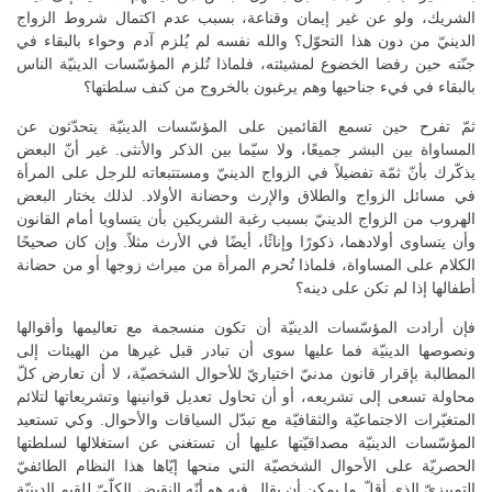
الشريك، ولو عن غير إيمان وقناعة، بسبب عدم اكتمال شروط الزواج
الدينيّ من دون هذا التحوّل؟ والله نفسه لم يُلزم آدم وحواء بالبقاء في
جنّته حين رفضا الخضوع لمشيئته، فلماذا تُلزم المؤسّسات الدينيّة الناس
بالبقاء في فيء جناحيها وهم يرغبون بالخروج من كنف سلطتها؟
ثمّ تفرح حين تسمع القائمين على المؤسّسات الدينيّة يتحدّثون عن
المساواة بين البشر جميعًا، ولا سيّما بين الذكر والأنثى. غير أنّ البعض
يذكّرك بأنّ ثمّة تفضيلاً في الزواج الدينيّ ومستتبعاته للرجل على المرأة
في مسائل الزواج والطلاق والإرث وحضانة الأولاد. لذلك يختار البعض
الهروب من الزواج الدينيّ بسبب رغبة الشريكين بأن يتساويا أمام القانون
وأن يتساوى أولادهما، ذكورًا وإناثًا، أيضًا في الأرث مثلاً. وإن كان صحيحًا
الكلام على المساواة، فلماذا تُحرم المرأة من ميراث زوجها أو من حضانة
أطفالها إذا لم تكن على دينه؟
فإن أرادت المؤسّسات الدينيّة أن تكون منسجمة مع تعاليمها وأقوالها
ونصوصها الدينيّة فما عليها سوى أن تبادر قبل غيرها من الهيئات إلى
المطالبة بإقرار قانون مدنيّ اختياريّ للأحوال الشخصيّة، لا أن تعارض كلّ
محاولة تسعى إلى تشريعه، أو أن تحاول تعديل قوانينها وتشريعاتها لتلائم
المتغيّرات الاجتماعيّة والثقافيّة مع تبدّل السياقات والأحوال. وكي تستعيد
المؤسّسات الدينيّة مصداقيّتها عليها أن تستغني عن استغلالها لسلطتها
الحصريّة على الأحوال الشخصيّة التي منحها إيّاها هذا النظام الطائفيّ
التمييزيّ الذي أقلّ ما يمكن أن يقال فيه هو أنّه النقيض الكلّيّ للقيم الدينيّة