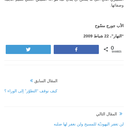
وصفائها.
الأب جورج مسّوح
“النهار”،
22
شباط 2009
0
Tweet
Share
SHARES
المقال السابق
كيف نوقف “التطوّر” إلى الوراء ؟
المقال التالي
لن تغفر اليهوديّة للمسيح ولن نغفر لها صلبه