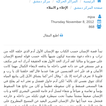
/
/
/
الرئيسية
المراكز الحركيّة
مركز دمشق
/
صفحة المركز دمشق
الإخلاء و الامتلاء
mjoa
Thursday November 8, 2012
868
اطبع المقال
تبدأ قصة الإنسان حسب الكتاب مع الإنسان الأول آدم الذي خلقه الله من
تراب و دعاه دعوة مقدسة ليكون شبيهاً بالله حسب قوله لنصنع الإنسان
على صورتنا و مثالنا. لقد أدرك الجد الأول هذه الحقيقة أدرك انه غير مكتف
و غير مستقر في حد ذاته ففي داخله ما يدفعه لابتغاء الكمال مهما كانت
الأثمان و قد عبّر احد القديسين عن هذا عندما قال”لقد خلقتنا لك يا رب و
قلوبنا لا تعرف الراحة إلا بك ” وقال آخر”كما يشتاق الأيل إلى ينابيع المياه
كذلك تتوق نفسي لك بالله” لكن آدم حاول ففشل و تعثر انه لم يفلح في
هذا المسعى فسقط و كان سقوطه عظيماً و كان من نتائج هذا السقوط
بؤساً و تعاسة و ضياعاً و شقاء لنسل آدم عامة للجنس البشري كافة و بات
الإنسان ضعيفاً مشتتاً مقيداً تحت سيطرة قوى تكبله من داخله و خارجه
فتجعل منه عبداً إنها حال الإنسان الشرير البعيد عن المسيح المطروح على
قارعة الطريق الذي تؤذيه و تجرحه الخطايا المختلفة الناجمة عن سهام