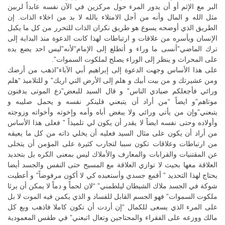
البر مع الإثم أو أن يدور المرء حول مركزين في الآن نفسه عابداً لربين
مثل الله و المال وأنه من أجل الامتلاء بالله لا بد من اخلاء الذات. إن
الطريق الذي أوضحه يسوع هو طريق نكران الذات للتحرر من كل ما يكبل
الإنسان ويأسره من علاقات و ارتباطات لهذا كانت الدعوة منذ البداية إلى
ترك الماضي”أنسى ما وراء و أتطلع إلى الإمام”لأنه”ليس احد يضع يده
على المحراث و ينظر إلى الوراء يصلح لملكوت السموات”.
على هذا الأساس وجهت الدعوة إلى إبراهيم أبي الآباء”اذهب من أرضك
ومن عشيرتك و من بيت أبيك و هلم إلى الأرض التي اريك” و للتلاميذ “هلم
ورائي فأجعلكم صيادي الناس” و قال السيد للبعض”دع الموتى يدفنون
موتاهم”و ايضاً “من أراد أن يتبعني فلينكر نفسه و يحمل صليبه و
يتبعني”وإن من يأتي ورائي ولا يبغض أباه وأمه وإخوته وأخواته وزوجته
وأولاده وحتى نفسه ايضاً لا يقدر أن يكون لي تلميذاً ” فعلى هذا الأساس
من أراد أن يكون على مثال السيد فعليه أن يخلي ذاته من كل ما يعيقه
من ارتباطات وعلاقات تكون سببا لتجارب كثيرة على المؤمن أن يتخلى
عن المقتنيات والقرابات والمعارف والأملاك ليس بمعنى الكره بل بتحديد
العلاقة معها بحيث لا توازي العلاقة مع المسيح حتى النفس والجسد أيضا
يحتاج لهذا التحديد ” أقمع جسدي وأستعبده كي لا أكون مرفوضاً” و أعطيت
شوكة في الجسد ملاك الشيطان ليلطمني” “لان لحماً و دماً لا يمكن أن يرثا
ملكوت السموات” فهو الجسم القابل للفساد و الذي يكمن فيه الموت لا بل
على المرء الذي يسعى للكمال “إن أردت أن تكون كاملا فاذهب وبع كل
مالك ووزعه على الفقراء والمحتاجين وتعال اتبعني” في طقس المعمودية