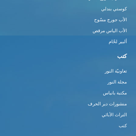
كوستي بندلي
الأب جورج مسّوح
الأب الياس مرقص
ألبير لحّام
كتب
تعاونيّة النور
مجلة النور
مكتبة بانياس
منشورات دير الحرف
التراث الأبائي
كتب