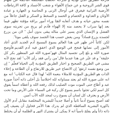
قوى الشر الروحية و عن جماح الأهواء و شغب الأجساد و كافة الارتباطات
الأرضية الترابية فيغرق في أوحال الزنى و النجاسة و العهارة و عبادة
الأوثان و العداوة و الخصام و الحسد و السخط و السكر و القتل جاعلاً من
نفسه محور حياته و هدف أتعابه لاهثا وراء أمور براقة مؤقتة تظهر فيما
بعد إنها سراب لا يحصد منه إلا الهواء فآدم لم يربح من تجربته سوى
الفشل و الإنسان الذي يسير على مثاله يبقى بدون أمل ” لان من يزرع
لجسده يزرع فساداً” ومن يعش حسب هذا الجسد سوف يلقى موتا”.
لكن كائناً آخر ظهر في هذا العالم يسوع المسيح آدم الجديد الذي أعاد
الأمور إلى نصابها فنجح في الوضع الذي اخفق فيه آدم القديم.فأوضح
صورة الله و بلغ إلى تجسيد المثال فهو”صورة الله غير المنظور بكر كل
خليقة” و قد عبّر عن هذا عندما قال”من رآني فقد رأى الأب” لقد نجح لأنه
مشى في الطريق الصحيح و اختار الطريق المؤدية إلى الحياة”فعلّم ” إن
من وضع نفسه ارتفع” إن الاتضاع خير طريق للارتفاع و آن الطاعة و إخلاء
الذات هو الطريق المؤدية للامتلاء بنعمة الله” لهذا قال عنه الكتاب” انه مع
انه على صورة الله لم يعتد مساواته لله اختلاساً بل أخلى ذاته آخذاً صورة
عبد و أطاع حتى الموت موت الصليب لذلك رفعه الله و أعطاه اسماً يفوق
كل اسم لكي تجثوا باسم يسوع كل ركبة في السماء على الأرض وما تحت
الأرض و يعترف كل لسان أن يسوع رب لمجد الله الأب آمين.
لقد أصبح يسوع آدماً ثانياً و أصلا جديداً للبشرية المخلصة مقابل آدم الأول
باكورة البشرية الساقطة الذي لم يدرك هذا الأمر فحاول أن يضيف إلى
ذاته ذاتاً ولم يفلح ناسياً انه لا يمكن أن يشترك النور و الظلمة أو أن يختلط