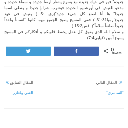
جديدة” فهو في حياة جديدة مع يسوع ينتظر ارضاً جديدة و سماء جديدة و
مدعو للعيش في أورشليم الجديدة فيشرب شراباٍ جديدا و يعطى اسما
جديدا” ها أنا اصنع كل شيء جديد”(رؤيا :5 ) يعيش في عهد
جديد(ارميا31:31 ) ففي المسيح يصبح الجميع مهما كانوا “انساناً واحداً
جديداً صانعاً سلاماً”( افس15:2 )
و سلام الله الذي يفوق كل عقل يحفظ قلوبكم و أفكاركم في المسيح
يسوع آمين (فيلبي7:4)
0
Tweet
Share
SHARES
المقال التالي
المقال السابق
“السامري”
الغني ولعازر