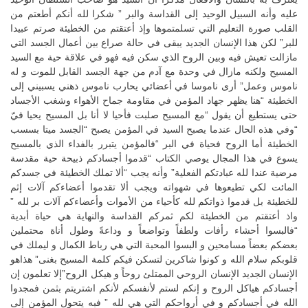
عليه وأنه السبيل الوحيد إلى القداسة والبر ” شكرا لله أنكم أطعتم من
القلب صورة التعليم التي تسلمتموها وإذ أعتقتم من الخطيئة صرتم عبيدا
للبر” لكن هذا الإنسان الجديد يبقى في حالة صراع بين أعمال الجسد التي
مازالت تعيش فيه وبين الروح الذي سكن فيه فهو في علاقة حية مع السيد
المسيح ولكنه مازال في وحدة مع آدم من جهة الجسد القابل للموت و له
ناموس وعمل” أرى ناموسا في أعضائي يحارب ناموس ذهني يسبيني إلى
الخطيئة “هنا يظهر جهاد المؤمن في مقاومة جماح الأهواء وشغب الأجساد
حتى يستطيع أن يقول “مع المسيح صلبت فأحيا لا أنا بل المسيح يحيا فيّ
“وفي هذه الحال عندما يصبح السيد في المؤمن يصبح “الجسد ميتا بسسب
الخطيئة أما الروح فحياة في البر “فالمؤمن يتبرر بالفداء الذي بالمسيح
يسوع في هذا المجال يوصي الكتاب “قدموا أجسادكم ذبيحة حية مقدسة
مرضية عندا لله عبادتكم الفعلية” وأنه يجب “ألا تملك الخطيئة في جسدكم
المائت لكي تطيعوها في شهواته ويجب ألا تقدموا أعضاءكم آلات إثم
للخطيئة بل قدموا ذواتكم لله كأحياء من الأموات وأعضاءكم آلات بر لله ”
واذ أعتقتم من الخطيئة لكم ثمركم القداسة والنهاية هي حياة أبدية
“فالبسوا أحشاء رأفات ولطفاً وتواضعاً و وداعةً وطول أناة محتملين
بعضكم بعضاً مسامحين و البسوا المحبة التي هي رباط الكمال و ليملك في
قلوبكم سلام الله و كونوا شاكرين لتسكن فيكم كلمة المسيح بغنى” هذاهو
الإنسان الجديد الإنسان الروحي الممتلئ روحاً و هيكل الروح”إلا تعلمون إن
أجسادكم هياكل الروح و إنكم لستم لأنفسكم لأنكم اشتريتم بثمن فمجدوا
الله في أجسادكم و في أرواحكم التي هي لله ” فبه يتحول المؤمن إلى