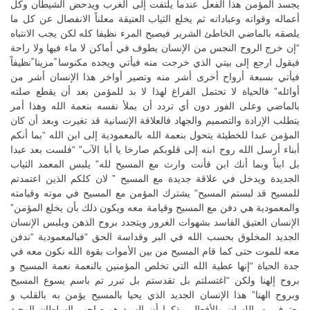
يجسد المؤمن هذا الفعل عندما يلتفت إلى الغرب ويدحض الشيطان وكل
أعماله وقواته وعباداته ثم يخلع الثياب العتيقة معلناً الانفصال عن كل ما
يلصقه بالماضي الخاطئ الشرير فيصبح المرء نظيفا كله لكن يجب الانتباه
“إن خرج الروح النجس من الإنسان يطوف في أماكن لا ماء فيها ولا راحة
فيقول ارجع إلى بيتي الذي خرجت منه فيأتي ويجده مكنوسا ًمزينا ًنظيفاً
فيأتي بسبعة أرواح أخرى أشر منه وتصير أواخر هذا الإنسان أشر من
أوائله” فالحياة لا تحتمل الفراغ لهذا لا بد للمؤمن بعد أن يقطع صلته
بالماضي وعلى الفور دون أي تردد أن يملأ نفسه بنعمة الله وهذا أمر
يتطلب الإرادة والتصميم والجهاد فالعلاقة الإنسانية قد تغيرت وبعد أن كان
المؤمن عبدا للخطيئة يتحول بنعمة الله بالمعمودية إلى ابن الله “بما أنكم
أبناء أرسل الله روح ابنه إلى قلوبكم صارخا يا أبا الآب” “فلست بعد عبدا
بل ابناً وبما أنك ابن فأنت وارث مع المسيح لله” يلبس المعمد الثياب
الجديدة ويدخل في علاقة جديدة مع المسيح ” لان كلكم الذين اعتمدتم
للمسيح قد لبستم المسيح” يشترك المؤمن مع المسيح في موته وقيامته
والمعمودية هي دفن مع المسيح وقيامة معه ويكون ذلك بأن يخلع المؤمن”
الإنسان العتيق الفاسد بشهوات الغرور ويتجدد بروح الذهن ويلبس الإنسان
الجديد المخلوق بحسب الله في البر وقداسة الحق “فبالمعمودية “ندفن
معه للموت حتى كما قام المسيح من بين الأموات بقوة الله نكون معه في
جدة الحياة “إنها عطية الله التي تخلص المؤمنين بالنعمة نعمة المسيح و
بروح إلهنا ولكن “اغتسلتم بل تقدستم بل تبرر تم باسم يسوع المسيح
وبروح الهنا” هذا الإنسان الجديد الذي يحيا بالمسيح يؤمن به بالقلب و
يعترف به باللسان والأفعال مذكرا أن السيد هو صاحب السلطان الوحيد