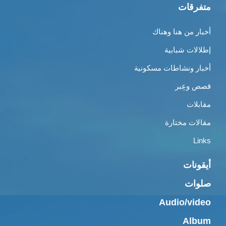
متفرقات
أخبار من هنا وهناك
إطلالات شبابية
أخبار ونشاطات مسكونية
قصص وعِبر
مقابلات
مقالات مختارة
Links
أيقونات
صلوات
Audio/video
Album