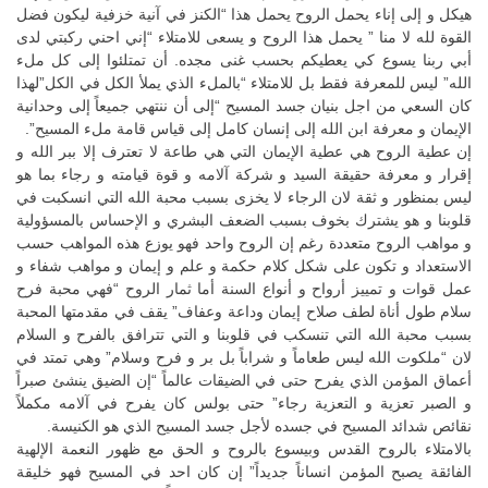
هيكل و إلى إناء يحمل الروح يحمل هذا “الكنز في آنية خزفية ليكون فضل
القوة لله لا منا ” يحمل هذا الروح و يسعى للامتلاء “إني احني ركبتي لدى
أبي ربنا يسوع كي يعطيكم بحسب غنى مجده. أن تمتلئوا إلى كل ملء
الله” ليس للمعرفة فقط بل للامتلاء “بالملء الذي يملأ الكل في الكل”لهذا
كان السعي من اجل بنيان جسد المسيح “إلى أن ننتهي جميعاً إلى وحدانية
الإيمان و معرفة ابن الله إلى إنسان كامل إلى قياس قامة ملء المسيح”.
إن عطية الروح هي عطية الإيمان التي هي طاعة لا تعترف إلا ببر الله و
إقرار و معرفة حقيقة السيد و شركة آلامه و قوة قيامته و رجاء بما هو
ليس بمنظور و ثقة لان الرجاء لا يخزى بسبب محبة الله التي انسكبت في
قلوبنا و هو يشترك بخوف بسبب الضعف البشري و الإحساس بالمسؤولية
و مواهب الروح متعددة رغم إن الروح واحد فهو يوزع هذه المواهب حسب
الاستعداد و تكون على شكل كلام حكمة و علم و إيمان و مواهب شفاء و
عمل قوات و تمييز أرواح و أنواع السنة أما ثمار الروح “فهي محبة فرح
سلام طول أناة لطف صلاح إيمان وداعة وعفاف” يقف في مقدمتها المحبة
بسبب محبة الله التي تنسكب في قلوبنا و التي تترافق بالفرح و السلام
لان “ملكوت الله ليس طعاماً و شراباً بل بر و فرح وسلام” وهي تمتد في
أعماق المؤمن الذي يفرح حتى في الضيقات عالماً “إن الضيق ينشئ صبراً
و الصبر تعزية و التعزية رجاء” حتى بولس كان يفرح في آلامه مكملاً
نقائص شدائد المسيح في جسده لأجل جسد المسيح الذي هو الكنيسة.
بالامتلاء بالروح القدس وبيسوع بالروح و الحق مع ظهور النعمة الإلهية
الفائقة يصبح المؤمن انساناً جديداً” إن كان احد في المسيح فهو خليقة