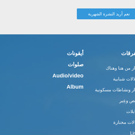
رقات
أيقونات
صلوات
ار من هنا وهناك
Audio/video
الات شبابية
Album
ار ونشاطات مسكونية
 وعِبر
بلات
لات مختارة
Li