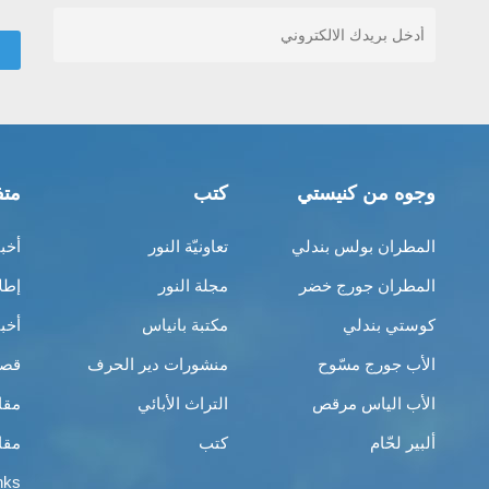
وجوه من كنيستي
كتب
متف
المطران بولس بندلي
تعاونيّة النور
أخب
المطران جورج خضر
مجلة النور
إطل
كوستي بندلي
مكتبة بانياس
أخب
الأب جورج مسّوح
منشورات دير الحرف
قصص
الأب الياس مرقص
التراث الأبائي
مقا
ألبير لحّام
كتب
مقا
nks