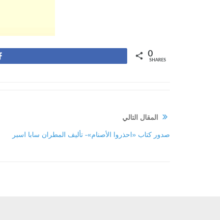
0
Share
SHARES
المقال التالي
صدور كتاب «احذروا الأصنام»- تأليف المطران سابا اسبر