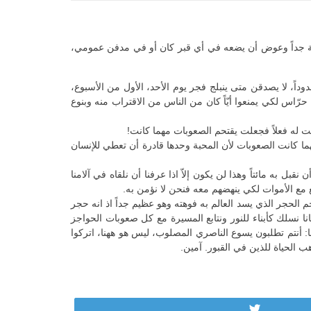
يمة جداً وعوض أن يضعه في أي قبر كان أو في مدفن عمومي،
اً، لا يصدقن متى ينبلج فجر يوم الأحد، الأول من الأسبوع،
ّاس لكي يمنعوا أيّاً كان من الناس من الاقتراب منه وبنوع
ت له فعلاً فجعلت يقتحم الصعوبات مهما كانت!
ما كانت الصعوبات لأن المحبة وحدها قادرة أن تعطي للإنسان
قبل به مائتاً وهذا لن يكون إلاّ اذا عرفنا أن نلقاه في آلامنا
 يوضع مع الأموات لكي ينهضهم معه فنحن لا نؤمن به.
م الحجر الذي يسد العالم به فوهته وهو عظيم جداً اذ انه حجر
نا نسلك كأبناء للنور ونتابع المسيرة مع كل صعوبات الحواجز
نا: أنتم تطلبون يسوع الناصري المصلوب، ليس هو ههنا، اتركوا
ب الحياة للذين في القبور. آمين.
Tweet