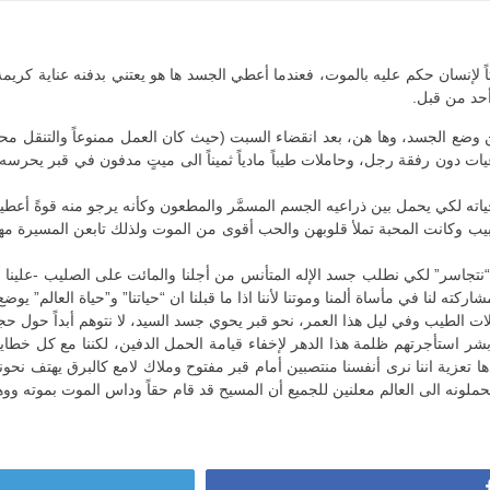
ً لإنسان حكم عليه بالموت، فعندما أعطي الجسد ها هو يعتني بدفنه عناية كر
أحد من قبل.
 وضع الجسد، وها هن، بعد انقضاء السبت (حيث كان العمل ممنوعاً والتنقل محدود
دون رفقة رجل، وحاملات طيباً مادياً ثميناً الى ميتٍ مدفون في قبر يحرسه حر
ته لكي يحمل بين ذراعيه الجسم المسمَّر والمطعون وكأنه يرجو منه قوةً أعطي
بيب وكانت المحبة تملأ قلوبهن والحب أقوى من الموت ولذلك تابعن المسيرة مه
أن “نتجاسر” لكي نطلب جسد الإله المتأنس من أجلنا والمائت على الصليب -علينا أن ن
مشاركته لنا في مأساة ألمنا وموتنا لأننا اذا ما قبلنا ان “حياتنا” و”حياة العالم”
ات الطيب وفي ليل هذا العمر، نحو قبر يحوي جسد السيد، لا نتوهم أبداً حول حج
شر استأجرتهم ظلمة هذا الدهر لإخفاء قيامة الحمل الدفين، لكننا مع كل خطايا
ا تعزية اننا نرى أنفسنا منتصبين أمام قبر مفتوح وملاك لامع كالبرق يهتف نحو
تحملونه الى العالم معلنين للجميع أن المسيح قد قام حقاً وداس الموت بموته ووه