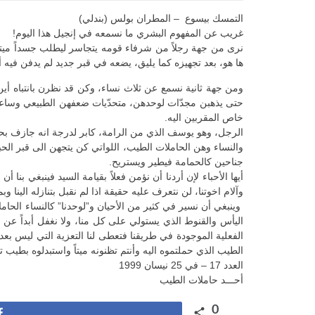
التمسك بيسوع – المطران بولس (بندلي)
غريب عن المفهوم البشري ما نسمعه في إنجيل هذا اليوم!
نرى من جهة رجلاً من شرفاء قومه يتجاسر ليطلب جسداً ميتا
ها هو، بعد تجهيزه كما يليق، يضعه في قبر جديد لم يدفن فيه 
ومن جهة ثانية نسمع عن ثلاث نساء، وكن قد نظرن بانتباه أين
حتى يذهبن مجدّات لوحدهن، متحدّيات ضعفهن الطبيعي وساعيات 
خاص المقربين اليه.
الرجل، وهو يوسف الذي من الرامة، كابر لدرجة انه جازف بحيا
والنساء وهن الحاملات الطيب، اللواتي كن يتجهن الى قبر الح
جناحين كالحمامة فيطير ويستريح.
أيها الأحباء لإن أردنا أن نؤمن فعلاً بقيامة السيد فينبغي بنا 
وآلام اخوتنا، لن نتعرف عليه حقيقة اذا لم نقبل بتنازله الينا وب
وينبغي أن نسير في كثير من الأحيان و”لوحدنا” كالنساء الحامل
اليأس والقنوط الذي يستولي على كل منا، ولا نغفل أبداً عن ب
الفعلية الموجودة في طريقنا فتعطى لنا التعزية التي ليس بعده
الطيب الذي حملتموه اليه وأنتم تظنونه ميتاً واستبدلوه بطيب 
العدد 17 – في 25 نيسان 1999
أحـــد حاملات الطيب
0
Share