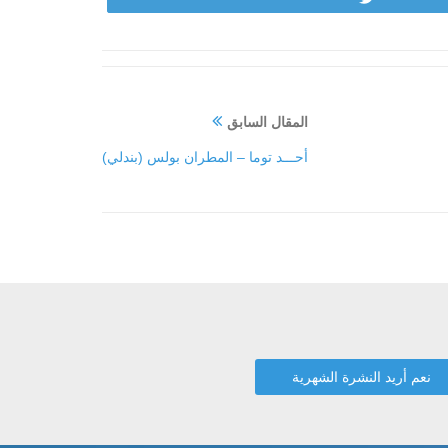
المقال السابق
أحـــد توما – المطران بولس (بندلي)