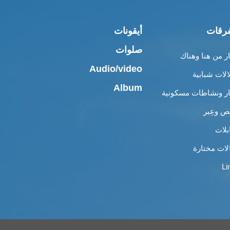
رقات
أيقونات
صلوات
ار من هنا وهناك
Audio/video
الات شبابية
Album
ار ونشاطات مسكونية
 وعِبر
بلات
لات مختارة
Li