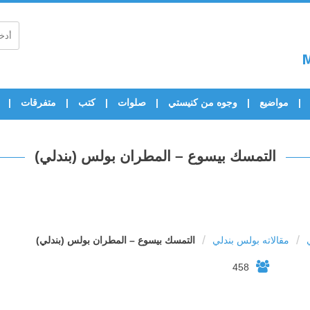
مواضيع
وجوه من كنيستي
صلوات
كتب
متفرقات
التمسك بيسوع – المطران بولس (بندلي)
/
/
مقالاته بولس بندلي
التمسك بيسوع – المطران بولس (بندلي)
458