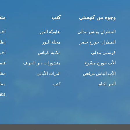
وجوه من كنيستي
كتب
متف
المطران بولس بندلي
تعاونيّة النور
أخب
المطران جورج خضر
مجلة النور
إطل
كوستي بندلي
مكتبة بانياس
أخب
الأب جورج مسّوح
منشورات دير الحرف
قصص
الأب الياس مرقص
التراث الأبائي
مقا
ألبير لحّام
كتب
مقا
nks