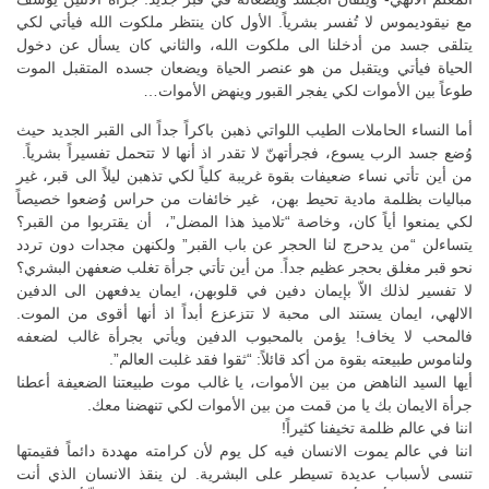
مع نيقوديموس لا تُفسر بشرياً. الأول كان ينتظر ملكوت الله فيأتي لكي
يتلقى جسد من أدخلنا الى ملكوت الله، والثاني كان يسأل عن دخول
الحياة فيأتي ويتقبل من هو عنصر الحياة ويضعان جسده المتقبل الموت
طوعاً بين الأموات لكي يفجر القبور وينهض الأموات…
أما النساء الحاملات الطيب اللواتي ذهبن باكراً جداً الى القبر الجديد حيث
وُضع جسد الرب يسوع، فجرأتهنّ لا تقدر اذ أنها لا تتحمل تفسيراً بشرياً.
من أين تأتي نساء ضعيفات بقوة غريبة كلياً لكي تذهبن ليلاً الى قبر، غير
مباليات بظلمة مادية تحيط بهن، غير خائفات من حراس وُضعوا خصيصاً
لكي يمنعوا أياً كان، وخاصة “تلاميذ هذا المضل”، أن يقتربوا من القبر؟
يتساءلن “من يدحرج لنا الحجر عن باب القبر” ولكنهن مجدات دون تردد
نحو قبر مغلق بحجر عظيم جداً. من أين تأتي جرأة تغلب ضعفهن البشري؟
لا تفسير لذلك الاّ بإيمان دفين في قلوبهن، ايمان يدفعهن الى الدفين
الالهي، ايمان يستند الى محبة لا تتزعزع أبداً اذ أنها أقوى من الموت.
فالمحب لا يخاف! يؤمن بالمحبوب الدفين ويأتي بجرأة غالب لضعفه
ولناموس طبيعته بقوة من أكد قائلاً: “ثقوا فقد غلبت العالم”.
أيها السيد الناهض من بين الأموات، يا غالب موت طبيعتنا الضعيفة أعطنا
جرأة الايمان بك يا من قمت من بين الأموات لكي تنهضنا معك.
اننا في عالم ظلمة تخيفنا كثيراً!
اننا في عالم يموت الانسان فيه كل يوم لأن كرامته مهددة دائماً فقيمتها
تنسى لأسباب عديدة تسيطر على البشرية. لن ينقذ الانسان الذي أنت