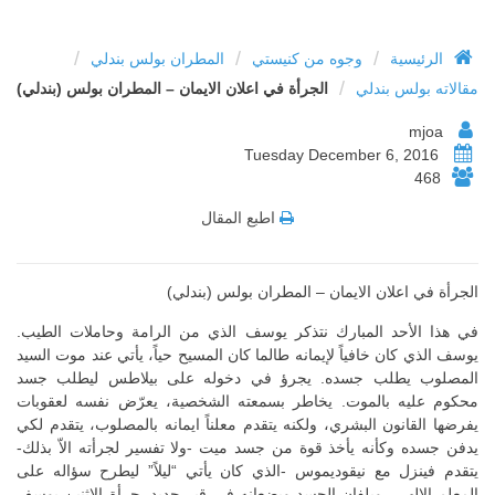
/
/
/
الرئيسية
وجوه من كنيستي
المطران بولس بندلي
/
مقالاته بولس بندلي
الجرأة في اعلان الايمان – المطران بولس (بندلي)
mjoa
Tuesday December 6, 2016
468
اطبع المقال
الجرأة في اعلان الايمان – المطران بولس (بندلي)
في هذا الأحد المبارك نتذكر يوسف الذي من الرامة وحاملات الطيب.
يوسف الذي كان خافياً لإيمانه طالما كان المسيح حياً، يأتي عند موت السيد
المصلوب يطلب جسده. يجرؤ في دخوله على بيلاطس ليطلب جسد
محكوم عليه بالموت. يخاطر بسمعته الشخصية، يعرّض نفسه لعقوبات
يفرضها القانون البشري، ولكنه يتقدم معلناً ايمانه بالمصلوب، يتقدم لكي
يدفن جسده وكأنه يأخذ قوة من جسد ميت -ولا تفسير لجرأته الاّ بذلك-
يتقدم فينزل مع نيقوديموس -الذي كان يأتي “ليلاً” ليطرح سؤاله على
المعلم الالهي- ويلفان الجسد ويضعانه في قبر جديد. جرأة الاثنين يوسف