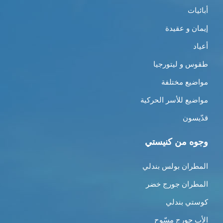
أبائيات
إيمان و عقيدة
أعياد
طقوس و ليتورجيا
مواضيع مختلفة
مواضيع للأسر الحركية
قدّيسون
وجوه من كنيستي
المطران بولس بندلي
المطران جورج خضر
كوستي بندلي
الأب جورج مسّوح