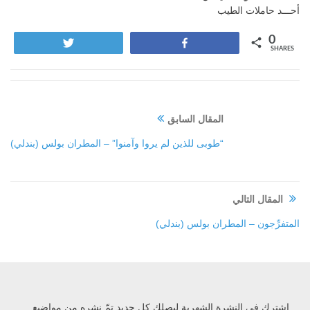
أحـــد حاملات الطيب
0
Tweet
Share
SHARES
المقال السابق
“طوبى للذين لم يروا وآمنوا” – المطران بولس (بندلي)
المقال التالي
المتفرِّجون – المطران بولس (بندلي)
إشترك في النشرة الشهرية ليصلك كل جديد تمّ نشره من مواضيع