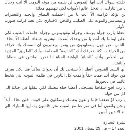
خلقته سواك أنت أيها القدوس، لن يقيمه من موته اليومي الاّ أنت وحدك
يا من تنازلت أن تدخل عالم الأموات لكي تنهضهم معك!
لن يؤكد كرامته الاّ أنت يا من احتملت البصاق والجلد والتعييرات
والمسامير والموت على الصليب والدفن الاختياري لكي تعيد كرامة صورتنا
الأولى!
أعطنا يارب جرأة يوسف وجرأة نيقوديموس وجرأة حاملات الطيب لكي
نعلن ايماننا بك أنت يا من وحدك أنقذت البشرية جمعاء. أعطنا الاّ نخاف
-الناس، عن جهل، يضطهدون من يؤمن ويعتبرون أن التمسك بك خرافة
من الخرافات لكننا نعرفك أنك “الحقيقة” المطلقة، وأنك “الطريق” المؤدية
الى الخلاص وأنك “الحياة” الواهبة الحياة لنا نحن المائتين في خطايانا
وأنانيتنا.
أيها السيد القدوس أعطنا الاّ نستحي بك أن نحواك ساكناً فينا لكي يعرف
من حولنا أنك قمت حقاً وأقمت كل الثاوين في ظلمة الموت التي يتخبط
عالمنا في ديجورها.
يا رب افتح شفاهنا لتسبحك، أعطنا حياة محبتك لكي ننقلها في حياتنا الى
كل من حولنا.
يا رب قوِّ ضعفنا فإننا واثقون بنعمتك ومتكلون على قوتك. فلن نخاف أبداً
ونحن واثقون أننا في صراعنا مع الموت نحن قائمون بك أيها المبارك الى
أبد الآبدين. آمين.
نشرة البشارة
العدد 17 – في 29 نيسان 2001